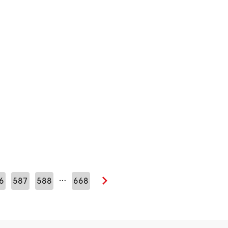
…
6
587
588
668
Seuraava sivu