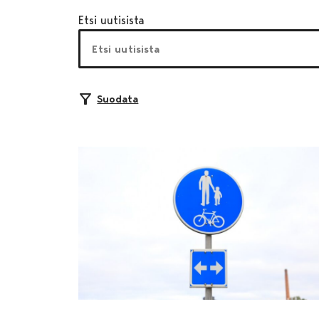
Etsi uutisista
Suodata