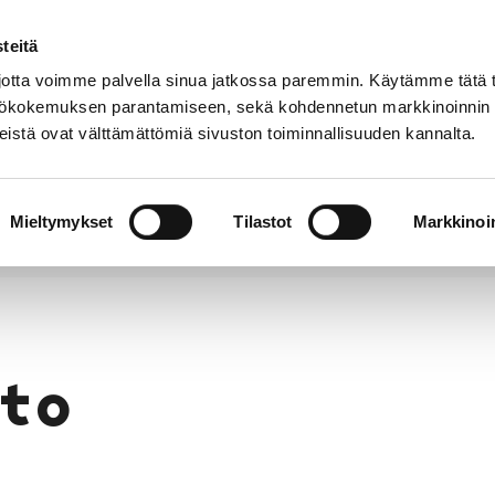
teitä
Puhelinluettelo
Anna palautetta
tta voimme palvella sinua jatkossa paremmin. Käytämme tätä t
yttökokemuksen parantamiseen, sekä kohdennetun markkinoinnin
istä ovat välttämättömiä sivuston toiminnallisuuden kannalta.
s ja
Vapaa-
Hyvinvointi
tus
aika
y
Mieltymykset
Tilastot
Markkinoin
to