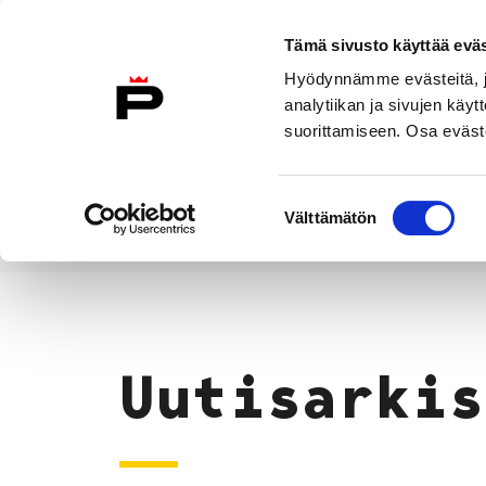
Siirry sisältöön
Tämä sivusto käyttää eväs
Suomeksi
Hyödynnämme evästeitä, jo
Etusivulle
analytiikan ja sivujen kä
suorittamiseen. Osa eväste
Asuminen ja
Kasvatu
ympäristö
koulu
Suostumuksen
Välttämätön
valinta
Uutiset
Etusivu
Uutisarkis