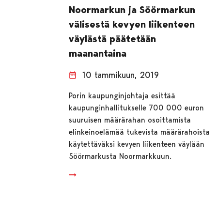
Noormarkun ja Söörmarkun
välisestä kevyen liikenteen
väylästä päätetään
maanantaina
10 tammikuun, 2019
Porin kaupunginjohtaja esittää
kaupunginhallitukselle 700 000 euron
suuruisen määrärahan osoittamista
elinkeinoelämää tukevista määrärahoista
käytettäväksi kevyen liikenteen väylään
Söörmarkusta Noormarkkuun.