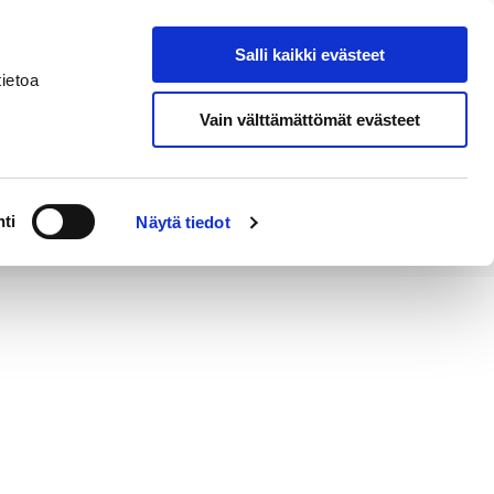
Salli kaikki evästeet
Tapahtumakalenteri
Hae sivustolta
ietoa
Vain välttämättömät evästeet
Työ ja
Kaupunki ja
rittäminen
hallinto
ti
Näytä tiedot