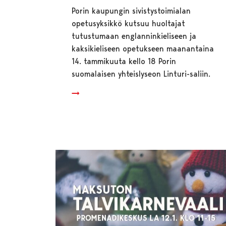
Porin kaupungin sivistystoimialan
opetusyksikkö kutsuu huoltajat
tutustumaan englanninkieliseen ja
kaksikieliseen opetukseen maanantaina
14. tammikuuta kello 18 Porin
suomalaisen yhteislyseon Linturi-saliin.