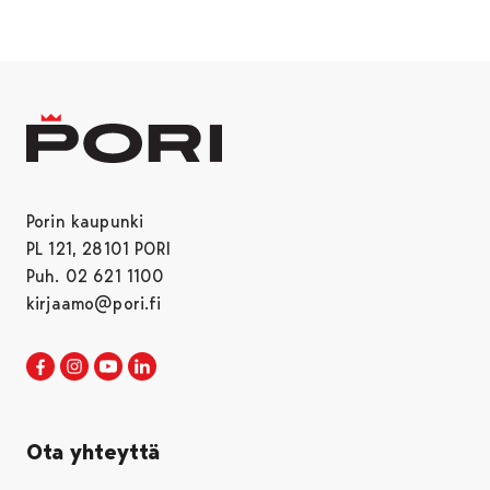
Porin kaupunki
PL 121, 28101 PORI
Puh. 02 621 1100
kirjaamo@pori.fi
Porin kaupunki Facebookissa
Avautuu uudessa välilehdessä
Porin kaupunki Instagramissa
Avautuu uudessa välilehdessä
Porin kaupunki Youtubessa
Avautuu uudessa välilehdessä
Porin kaupunki LinkedInissa
Avautuu uudessa välilehdessä
Ota yhteyttä