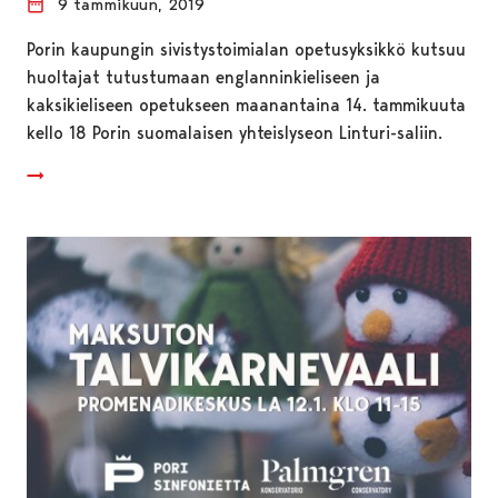
9 tammikuun, 2019
Porin kaupungin sivistystoimialan opetusyksikkö kutsuu
huoltajat tutustumaan englanninkieliseen ja
kaksikieliseen opetukseen maanantaina 14. tammikuuta
kello 18 Porin suomalaisen yhteislyseon Linturi-saliin.