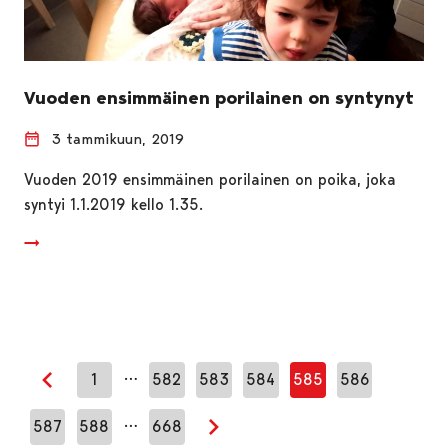
Vuoden ensimmäinen porilainen on syntynyt
3 tammikuun, 2019
Vuoden 2019 ensimmäinen porilainen on poika, joka
syntyi 1.1.2019 kello 1.35.
…
1
582
583
584
585
586
Edellinen sivu
…
587
588
668
Seuraava sivu