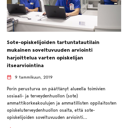
Sote-opiskelijoiden tartuntatautilain
mukainen soveltuvuuden arviointi
harjoittelua varten opiskelijan
itsearviointina
9 tammikuun, 2019
Porin perusturva on päättänyt alueella toimivien
sosiaali- ja terveydenhuollon (sote)
ammattikorkeakoulujen ja ammatillisten oppilaitosten
opiskeluterveydenhuollon osalta, että sote-
opiskelijoiden soveltuvuuden arviointi…