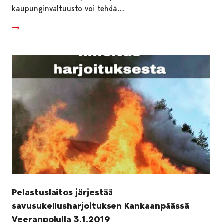
kaupunginvaltuusto voi tehdä…
Pelastuslaitos järjestää
savusukellusharjoituksen Kankaanpäässä
Veeranpolulla 3.1.2019