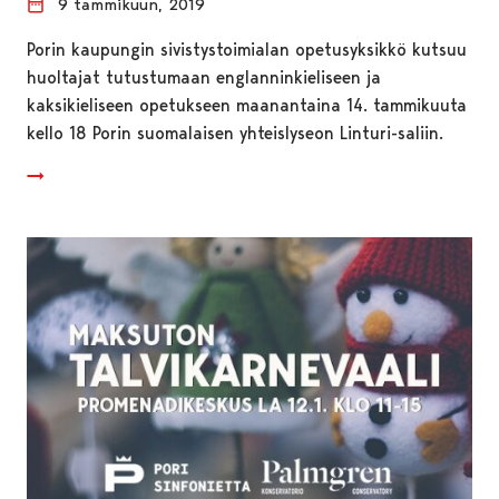
9 tammikuun, 2019
Porin kaupungin sivistystoimialan opetusyksikkö kutsuu
huoltajat tutustumaan englanninkieliseen ja
kaksikieliseen opetukseen maanantaina 14. tammikuuta
kello 18 Porin suomalaisen yhteislyseon Linturi-saliin.