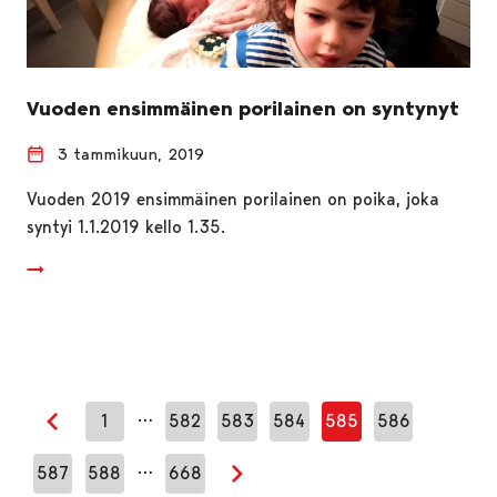
Vuoden ensimmäinen porilainen on syntynyt
3 tammikuun, 2019
Vuoden 2019 ensimmäinen porilainen on poika, joka
syntyi 1.1.2019 kello 1.35.
…
1
582
583
584
585
586
Edellinen sivu
…
587
588
668
Seuraava sivu