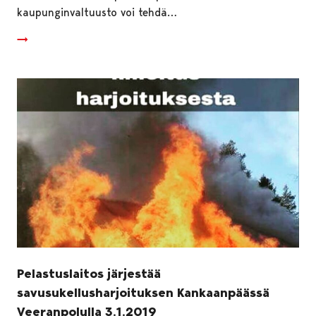
kaupunginvaltuusto voi tehdä…
Pelastuslaitos järjestää
savusukellusharjoituksen Kankaanpäässä
Veeranpolulla 3.1.2019