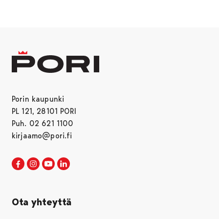
Porin kaupunki
PL 121, 28101 PORI
Puh. 02 621 1100
kirjaamo@pori.fi
Porin kaupunki Facebookissa
Avautuu uudessa välilehdessä
Porin kaupunki Instagramissa
Avautuu uudessa välilehdessä
Porin kaupunki Youtubessa
Avautuu uudessa välilehdessä
Porin kaupunki LinkedInissa
Avautuu uudessa välilehdessä
Ota yhteyttä