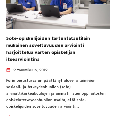
Sote-opiskelijoiden tartuntatautilain
mukainen soveltuvuuden arviointi
harjoittelua varten opiskelijan
itsearviointina
9 tammikuun, 2019
Porin perusturva on päättänyt alueella toimivien
sosiaali- ja terveydenhuollon (sote)
ammattikorkeakoulujen ja ammatillisten oppilaitosten
opiskeluterveydenhuollon osalta, että sote-
opiskelijoiden soveltuvuuden arviointi…