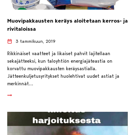
Muovipakkausten keräys aloitetaan kerros- ja
rivitaloissa
3 tammikuun, 2019
Rikkinäiset vaatteet ja likaiset pahvit lajitellaan
sekajätteeksi, kun taloyhtiön energiajäteastia on
korvattu muovipakkausten keräysastialla.
Jätteenkuljetusyritykset huolehtivat uudet astiat ja
merkinnät…