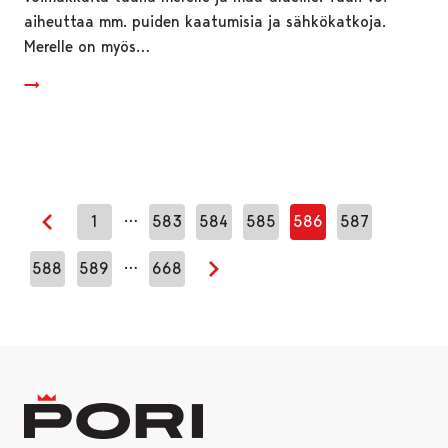
aiheuttaa mm. puiden kaatumisia ja sähkökatkoja.
Merelle on myös…
…
1
583
584
585
586
587
Edellinen sivu
…
588
589
668
Seuraava sivu