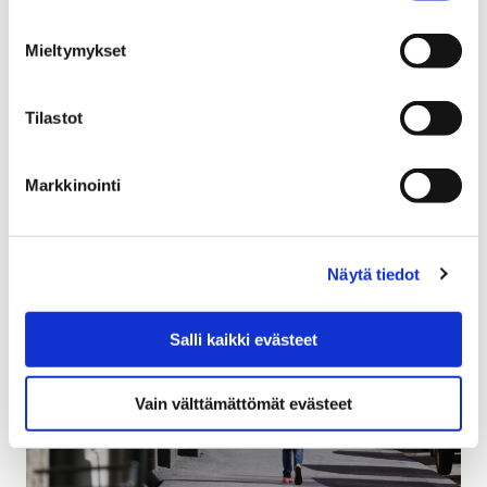
Pelastuslaitoksilta poistuu velvoite huolehtia
nuohouspalvelujen järjestämisestä alueellaan 1.1.2019
Mieltymykset
alkaen. Tämä tarkoittaa piirinuohousjärjestelmän
loppumista ja nuohouksen vapautumista kilpailulle.
Tilastot
Jatkossa asukkaat voivat…
Markkinointi
Näytä tiedot
Salli kaikki evästeet
Vain välttämättömät evästeet