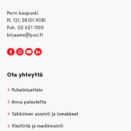
Porin kaupunki
PL 121, 28101 PORI
Puh. 02 621 1100
kirjaamo@pori.fi
Porin kaupunki Facebookissa
Avautuu uudessa välilehdessä
Porin kaupunki Instagramissa
Avautuu uudessa välilehdessä
Porin kaupunki Youtubessa
Avautuu uudessa välilehdessä
Porin kaupunki LinkedInissa
Avautuu uudessa välilehdessä
Ota yhteyttä
Puhelinluettelo
Anna palautetta
Sähköinen asiointi ja lomakkeet
Viestintä ja markkinointi