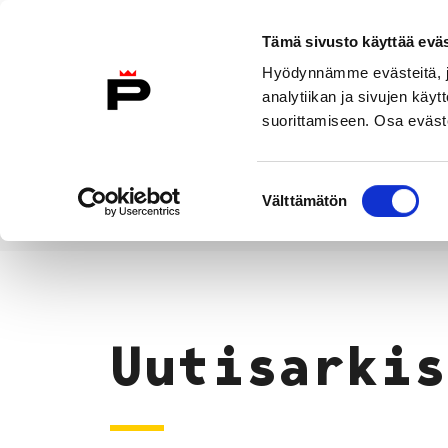
Siirry sisältöön
Tämä sivusto käyttää eväs
Suomeksi
Hyödynnämme evästeitä, jo
Etusivulle
analytiikan ja sivujen kä
suorittamiseen. Osa eväste
Asuminen ja
Kasvatu
ympäristö
koulu
Suostumuksen
Välttämätön
valinta
Uutiset
Etusivu
Uutisarkis