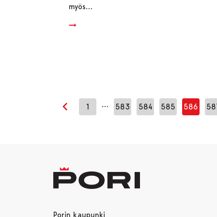
myös…
…
1
583
584
585
586
58
Edellinen sivu
Porin kaupunki