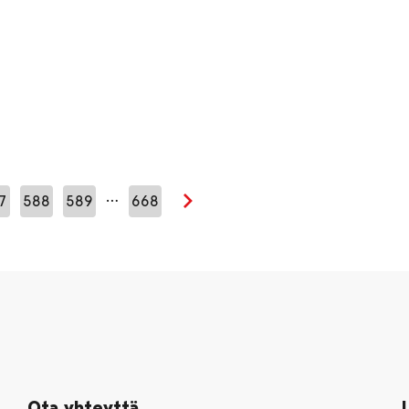
…
7
588
589
668
Seuraava sivu
Ota yhteyttä