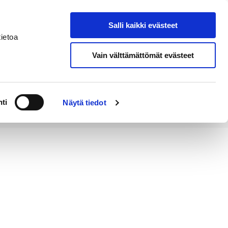
Salli kaikki evästeet
Tapahtumakalenteri
Hae sivustolta
ietoa
Vain välttämättömät evästeet
Työ ja
Kaupunki ja
rittäminen
hallinto
ti
Näytä tiedot