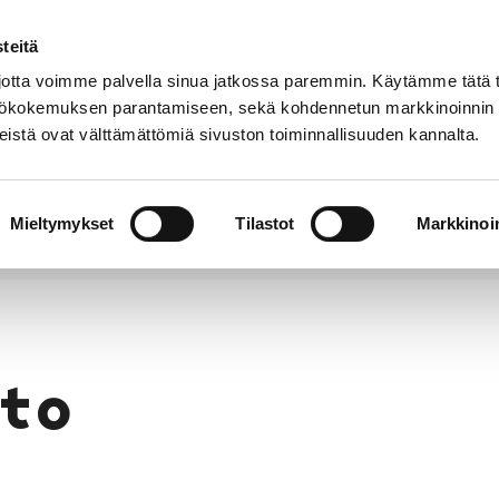
teitä
Puhelinluettelo
Anna palautetta
tta voimme palvella sinua jatkossa paremmin. Käytämme tätä t
yttökokemuksen parantamiseen, sekä kohdennetun markkinoinnin
istä ovat välttämättömiä sivuston toiminnallisuuden kannalta.
s ja
Vapaa-
Hyvinvointi
tus
aika
y
Mieltymykset
Tilastot
Markkinoin
to