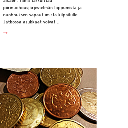
alkaen. Tämä tarkoittaa
piirinuohousjärjestelmän loppumista ja
nuohouksen vapautumista kilpailulle.
Jatkossa asukkaat voivat…