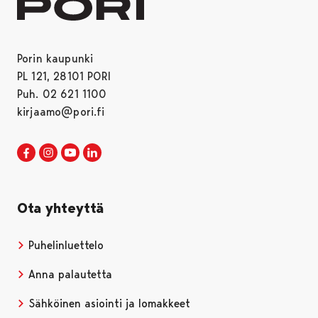
Porin kaupunki
PL 121, 28101 PORI
Puh. 02 621 1100
kirjaamo@pori.fi
Porin kaupunki Facebookissa
Avautuu uudessa välilehdessä
Porin kaupunki Instagramissa
Avautuu uudessa välilehdessä
Porin kaupunki Youtubessa
Avautuu uudessa välilehdessä
Porin kaupunki LinkedInissa
Avautuu uudessa välilehdessä
Ota yhteyttä
Puhelinluettelo
Anna palautetta
Sähköinen asiointi ja lomakkeet