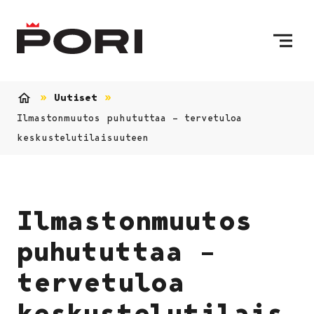
Siirry sisältöön
Etusivulle
Uutiset
Etusivu
Ilmastonmuutos puhututtaa – tervetuloa
keskustelutilaisuuteen
Ilmastonmuutos
puhututtaa –
tervetuloa
keskustelutilais