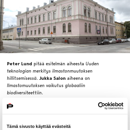
Peter Lund
pitää esitelmän aiheesta
Uuden
teknologian merkitys ilmastonmuutoksen
hillitsemisessä
.
Jukka Salon
aiheena on
Ilmastomuutoksen vaikutus globaaliin
biodiversiteettiin
.
– Esitelmien jälkeen yleisöllä on mahdollisuus
keskustella ilmastonmuutoksesta Lundin ja Salon
kanssa, kertoo rehtori
Jarkko Kivelä
Porin Lyseosta.
Tämä sivusto käyttää evästeitä