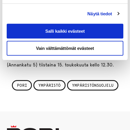
Lyseon koulu ovat järjestäneet yhteisen Studia Lyciensia
Näytä tiedot
-tilaisuuden toukokuusta 1996 alkaen. Vuosittain
tilaisuuksissa on kuultu lyseolaisia asiantuntijoita eri
aloilta, kertoo Jarkko Kivelä pitkästä
Salli kaikki evästeet
lyseolaisperinteestä.
Vain välttämättömät evästeet
Luento ja keskustelutilaisuus Studia Lyciensia
järjestetään Porin Lyseon lukion Lyseosalissa
(Annankatu 5) tiistaina 15. toukokuuta kello 12.30.
PORI
YMPÄRISTÖ
YMPÄRISTÖNSUOJELU