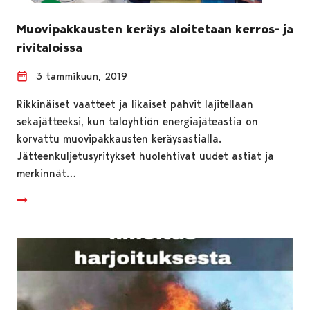
Muovipakkausten keräys aloitetaan kerros- ja
rivitaloissa
3 tammikuun, 2019
Rikkinäiset vaatteet ja likaiset pahvit lajitellaan
sekajätteeksi, kun taloyhtiön energiajäteastia on
korvattu muovipakkausten keräysastialla.
Jätteenkuljetusyritykset huolehtivat uudet astiat ja
merkinnät…