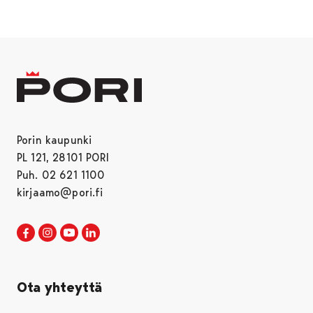
Porin kaupunki
PL 121, 28101 PORI
Puh. 02 621 1100
kirjaamo@pori.fi
Porin kaupunki Facebookissa
Avautuu uudessa välilehdessä
Porin kaupunki Instagramissa
Avautuu uudessa välilehdessä
Porin kaupunki Youtubessa
Avautuu uudessa välilehdessä
Porin kaupunki LinkedInissa
Avautuu uudessa välilehdessä
Ota yhteyttä