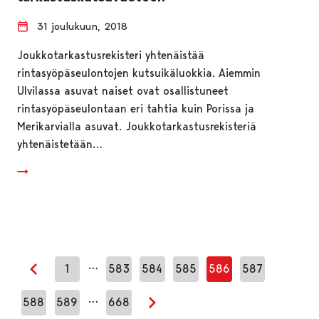
31 joulukuun, 2018
Joukkotarkastusrekisteri yhtenäistää
rintasyöpäseulontojen kutsuikäluokkia. Aiemmin
Ulvilassa asuvat naiset ovat osallistuneet
rintasyöpäseulontaan eri tahtia kuin Porissa ja
Merikarvialla asuvat. Joukkotarkastusrekisteriä
yhtenäistetään…
…
1
583
584
585
586
587
Edellinen sivu
…
588
589
668
Seuraava sivu