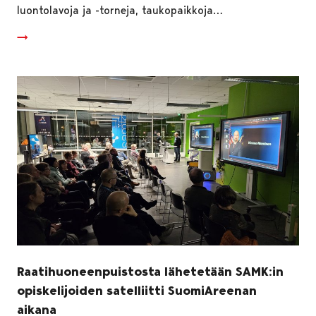
luontolavoja ja -torneja, taukopaikkoja…
Raatihuoneenpuistosta lähetetään SAMK:in
opiskelijoiden satelliitti SuomiAreenan
aikana