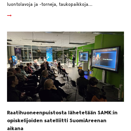
luontolavoja ja -torneja, taukopaikkoja…
Raatihuoneenpuistosta lähetetään SAMK:in
opiskelijoiden satelliitti SuomiAreenan
aikana