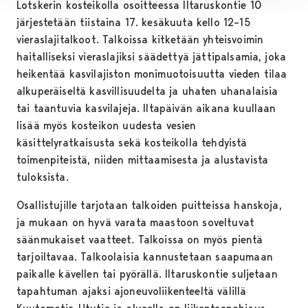
Lotskerin kosteikolla osoitteessa Iltaruskontie 10
järjestetään tiistaina 17. kesäkuuta kello 12–15
vieraslajitalkoot. Talkoissa kitketään yhteisvoimin
haitalliseksi vieraslajiksi säädettyä jättipalsamia, joka
heikentää kasvilajiston monimuotoisuutta vieden tilaa
alkuperäiseltä kasvillisuudelta ja uhaten uhanalaisia
tai taantuvia kasvilajeja. Iltapäivän aikana kuullaan
lisää myös kosteikon uudesta vesien
käsittelyratkaisusta sekä kosteikolla tehdyistä
toimenpiteistä, niiden mittaamisesta ja alustavista
tuloksista.
Osallistujille tarjotaan talkoiden puitteissa hanskoja,
ja mukaan on hyvä varata maastoon soveltuvat
säänmukaiset vaatteet. Talkoissa on myös pientä
tarjoiltavaa. Talkoolaisia kannustetaan saapumaan
paikalle kävellen tai pyörällä. Iltaruskontie suljetaan
tapahtuman ajaksi ajoneuvoliikenteeltä välillä