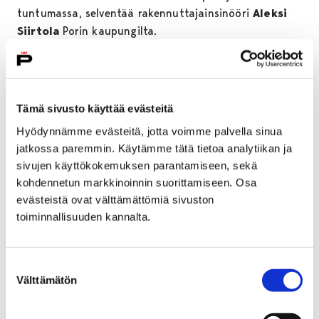
tuntumassa, selventää rakennuttajainsinööri
Aleksi
Siirtola
Porin kaupungilta.
– Kosteikon ympäristö on kunnostamisen myötä
siistiytynyt ja vesistöä on ruopattu. Tavoitteena on
kuitenkin antaa luonnon kasvaa vesistön ääreen ja
Tämä sivusto käyttää evästeitä
hoitaa veden laadun puhdistamista rauhassa. Vielä
tulevat pari vuotta alueen nurmikoita tullaan
Hyödynnämme evästeitä, jotta voimme palvella sinua
jatkossa paremmin. Käytämme tätä tietoa analytiikan ja
niittämään hieman tiheämmin. Samalla pyritään
sivujen käyttökokemuksen parantamiseen, sekä
pääsemään eroon haastavimmista kasvilajeista, kuten
kohdennetun markkinoinnin suorittamiseen. Osa
nokkosesta ja jättipalsamista. Myös kosteikon veden
evästeistä ovat välttämättömiä sivuston
laatua tutkitaan säännöllisesti vielä tämän vuoden
toiminnallisuuden kannalta.
ajan, jatkaa Siirtola.
Lotskerin kosteikon tavoitteena on puhdistaa ja
Suostumuksen
neutralisoida vettä luonnonmukaisesti sekä lisätä
Välttämätön
valinta
luonnon monimuotoisuutta, alueen toimivuutta ja
viihtyisyyttä. Kosteikon kunnostus on osa