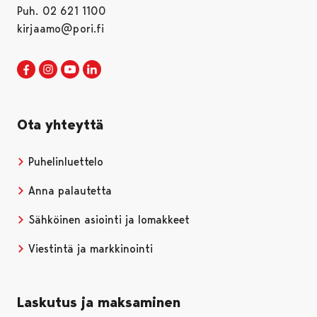
Puh. 02 621 1100
kirjaamo@pori.fi
Porin kaupunki Facebookissa
Avautuu uudessa välilehdessä
Porin kaupunki Instagramissa
Avautuu uudessa välilehdessä
Porin kaupunki Youtubessa
Avautuu uudessa välilehdessä
Porin kaupunki LinkedInissa
Avautuu uudessa välilehdessä
Ota yhteyttä
Puhelinluettelo
Anna palautetta
Sähköinen asiointi ja lomakkeet
Viestintä ja markkinointi
Laskutus ja maksaminen