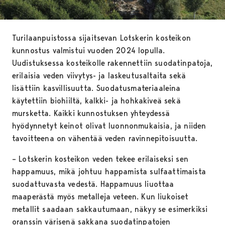
Turilaanpuistossa sijaitsevan Lotskerin kosteikon
kunnostus valmistui vuoden 2024 lopulla.
Uudistuksessa kosteikolle rakennettiin suodatinpatoja,
erilaisia veden viivytys- ja laskeutusaltaita sekä
lisättiin kasvillisuutta. Suodatusmateriaaleina
käytettiin biohiiltä, kalkki- ja hohkakiveä sekä
mursketta. Kaikki kunnostuksen yhteydessä
hyödynnetyt keinot olivat luonnonmukaisia, ja niiden
tavoitteena on vähentää veden ravinnepitoisuutta.
– Lotskerin kosteikon veden tekee erilaiseksi sen
happamuus, mikä johtuu happamista sulfaattimaista
suodattuvasta vedestä. Happamuus liuottaa
maaperästä myös metalleja veteen. Kun liukoiset
metallit saadaan sakkautumaan, näkyy se esimerkiksi
oranssin värisenä sakkana suodatinpatojen