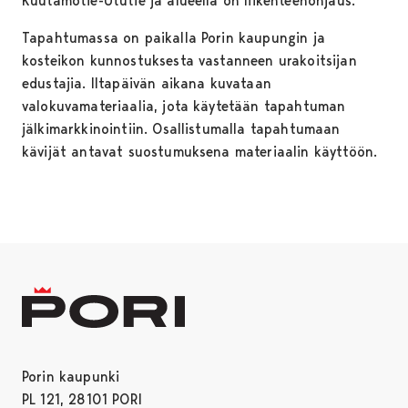
Kuutamotie-Ututie ja alueella on liikenteenohjaus.
Tapahtumassa on paikalla Porin kaupungin ja
kosteikon kunnostuksesta vastanneen urakoitsijan
edustajia. Iltapäivän aikana kuvataan
valokuvamateriaalia, jota käytetään tapahtuman
jälkimarkkinointiin. Osallistumalla tapahtumaan
kävijät antavat suostumuksena materiaalin käyttöön.
Porin kaupunki
PL 121, 28101 PORI