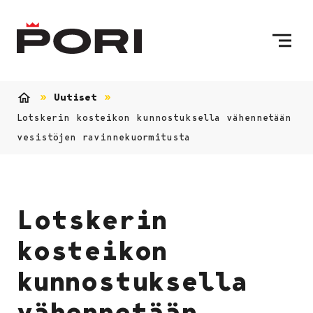
Siirry sisältöön
Etusivulle
Uutiset
Etusivu
Lotskerin kosteikon kunnostuksella vähennetään
vesistöjen ravinnekuormitusta
Lotskerin
kosteikon
kunnostuksella
vähennetään