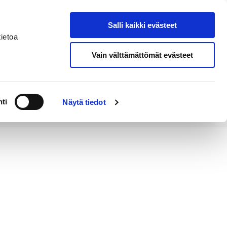
Salli kaikki evästeet
Tapahtumakalenteri
Hae sivustolta
ietoa
Vain välttämättömät evästeet
Työ ja
Kaupunki ja
rittäminen
hallinto
ti
Näytä tiedot