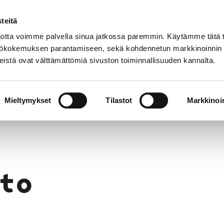
teitä
Puhelinluettelo
Anna palautetta
tta voimme palvella sinua jatkossa paremmin. Käytämme tätä t
yttökokemuksen parantamiseen, sekä kohdennetun markkinoinnin
istä ovat välttämättömiä sivuston toiminnallisuuden kannalta.
s ja
Vapaa-
Hyvinvointi
tus
aika
y
Mieltymykset
Tilastot
Markkinoin
to