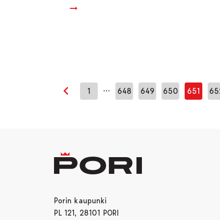
…
1
648
649
650
651
65
Edellinen sivu
Porin kaupunki
PL 121, 28101 PORI