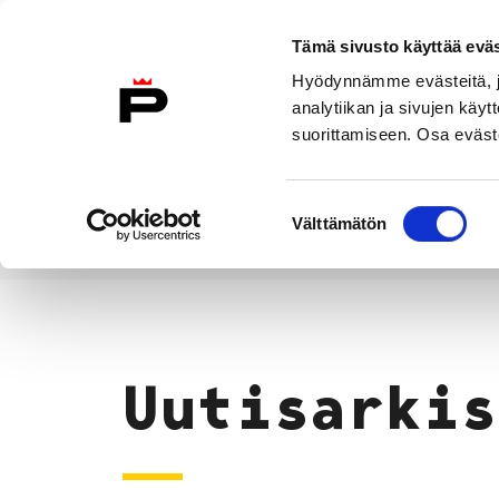
Siirry sisältöön
Tämä sivusto käyttää eväs
Suomeksi
Hyödynnämme evästeitä, jo
Etusivulle
analytiikan ja sivujen kä
suorittamiseen. Osa eväste
Asuminen ja
Kasvatu
ympäristö
koulu
Suostumuksen
Välttämätön
valinta
Uutiset
Etusivu
Uutisarkis