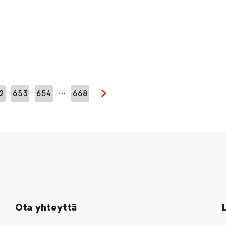
…
2
653
654
668
Seuraava sivu
Ota yhteyttä