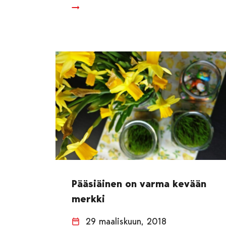
Pääsiäinen on varma kevään
merkki
29 maaliskuun, 2018