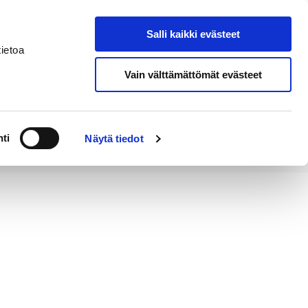
Salli kaikki evästeet
Tapahtumakalenteri
Hae sivustolta
ietoa
Vain välttämättömät evästeet
Työ ja
Kaupunki ja
rittäminen
hallinto
ti
Näytä tiedot