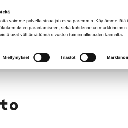
teitä
Puhelinluettelo
Anna palautetta
tta voimme palvella sinua jatkossa paremmin. Käytämme tätä t
yttökokemuksen parantamiseen, sekä kohdennetun markkinoinnin
istä ovat välttämättömiä sivuston toiminnallisuuden kannalta.
s ja
Vapaa-
Hyvinvointi
tus
aika
y
Mieltymykset
Tilastot
Markkinoin
to