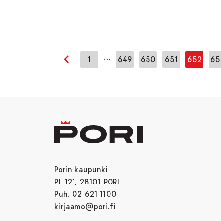
…
1
649
650
651
652
65
Edellinen sivu
Porin kaupunki
PL 121, 28101 PORI
Puh. 02 621 1100
kirjaamo@pori.fi