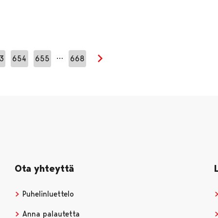
…
3
654
655
668
Seuraava sivu
Ota yhteyttä
Puhelinluettelo
Anna palautetta