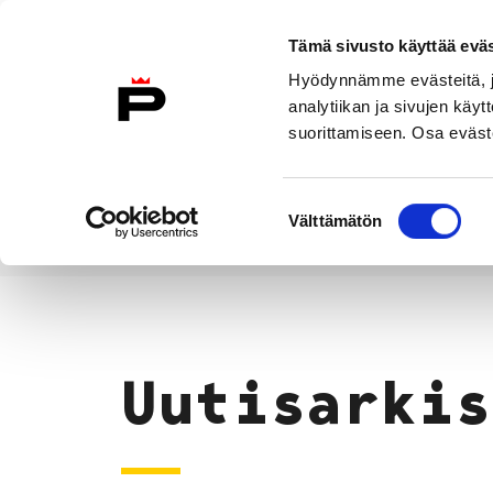
Siirry sisältöön
Tämä sivusto käyttää eväs
Suomeksi
Hyödynnämme evästeitä, jo
Etusivulle
analytiikan ja sivujen kä
suorittamiseen. Osa eväste
Asuminen ja
Kasvatu
ympäristö
koulu
Suostumuksen
Välttämätön
valinta
Uutiset
Etusivu
Uutisarkis