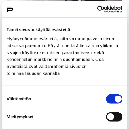
Tämä sivusto käyttää evästeitä
Hyödynnämme evästeitä, jotta voimme palvella sinua
jatkossa paremmin. Käytämme tätä tietoa analytiikan ja
sivujen käyttökokemuksen parantamiseen, sekä
kohdennetun markkinoinnin suorittamiseen. Osa
evästeistä ovat välttämättömiä sivuston
toiminnallisuuden kannalta.
Autotehtaalle palkataan 1000 lisää –
tutustumiskäynti ensi tiistaina
Suostumuksen
9 maaliskuun, 2018
Välttämätön
valinta
Uudenkaupungin autotehdas eli Valmet Automotive
palkkaa tämän vuoden aikana 1000 uutta työntekijää.
Mieltymykset
Autotehtaalle järjestetään tutustuminen Porista 13.
maaliskuuta linja-autokuljetuksella.