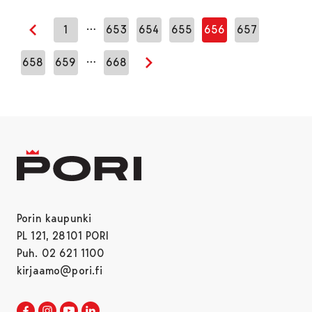
…
1
653
654
655
656
657
Edellinen sivu
…
658
659
668
Seuraava sivu
Porin kaupunki
PL 121, 28101 PORI
Puh. 02 621 1100
kirjaamo@pori.fi
Porin kaupunki Facebookissa
Avautuu uudessa välilehdessä
Porin kaupunki Instagramissa
Avautuu uudessa välilehdessä
Porin kaupunki Youtubessa
Avautuu uudessa välilehdessä
Porin kaupunki LinkedInissa
Avautuu uudessa välilehdessä