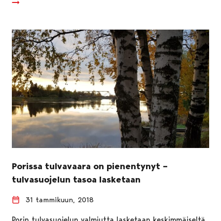
Porissa tulvavaara on pienentynyt –
tulvasuojelun tasoa lasketaan
31 tammikuun, 2018
Porin tulvasuojelun valmiutta lasketaan keskimmäiseltä