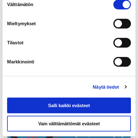
Välttämätön
valinta
31 tammikuun, 2018
Mieltymykset
Porin perusturvan uuden laskutusjärjestelmäpäivityksen
käyttöönotto lokakuussa on aiheuttanut sen, että
osalle asiakkaista on lähtenyt virheellisiä laskuja.
Tilastot
Markkinointi
Näytä tiedot
Salli kaikki evästeet
Vain välttämättömät evästeet