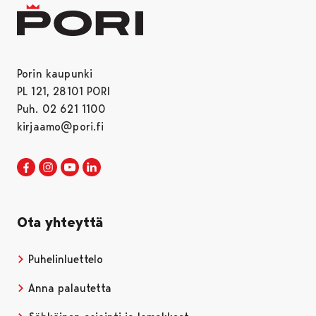
Porin kaupunki
PL 121, 28101 PORI
Puh. 02 621 1100
kirjaamo@pori.fi
Porin kaupunki Facebookissa
Avautuu uudessa välilehdessä
Porin kaupunki Instagramissa
Avautuu uudessa välilehdessä
Porin kaupunki Youtubessa
Avautuu uudessa välilehdessä
Porin kaupunki LinkedInissa
Avautuu uudessa välilehdessä
Ota yhteyttä
Puhelinluettelo
Anna palautetta