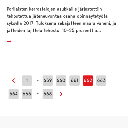
Porilaisten kerrostalojen asukkaille järjestettiin
tehostettua jäteneuvontaa osana opinnäytetyötä
syksyllä 2017. Tuloksena sekajätteen määrä väheni, ja
jätteiden lajittelu tehostui 10–25 prosenttia…
…
1
659
660
661
662
663
Edellinen sivu
…
664
665
668
Seuraava sivu