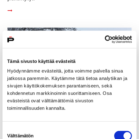
Tämä sivusto käyttää evästeitä
Hyödynnämme evästeitä, jotta voimme palvella sinua
jatkossa paremmin. Käytämme tätä tietoa analytiikan ja
sivujen käyttökokemuksen parantamiseen, sekä
kohdennetun markkinoinnin suorittamiseen. Osa
evästeistä ovat välttämättömiä sivuston
toiminnallisuuden kannalta.
Suomen ensimmäiset kameratekniikkaan
perustuvat liikennevalot parantavat
Suostumuksen
liikenneturvallisuutta Karjarannantiellä
Välttämätön
valinta