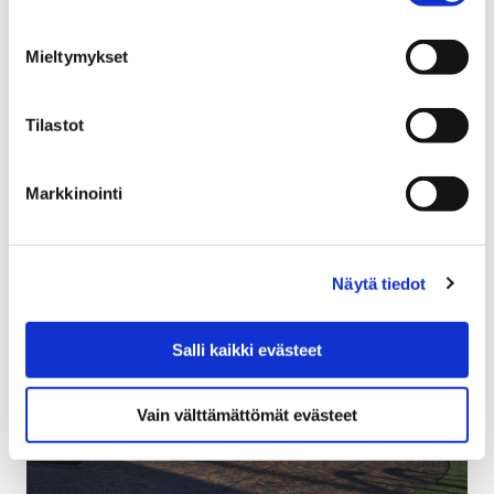
31 tammikuun, 2018
Mieltymykset
Porissa Karjarannantiellä otettiin käyttöön Suomen
ensimmäiset väyläohjatut liikennevalot, joissa
ajoneuvojen tunnistuksessa käytetään edistyksellistä
Tilastot
kameratekniikkaa.
Markkinointi
Näytä tiedot
Salli kaikki evästeet
Vain välttämättömät evästeet