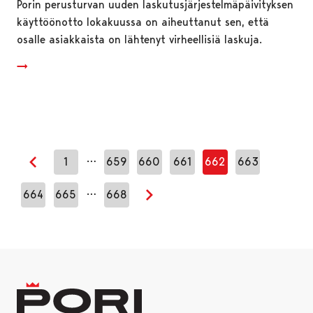
Porin perusturvan uuden laskutusjärjestelmäpäivityksen
käyttöönotto lokakuussa on aiheuttanut sen, että
osalle asiakkaista on lähtenyt virheellisiä laskuja.
…
1
659
660
661
662
663
Edellinen sivu
…
664
665
668
Seuraava sivu