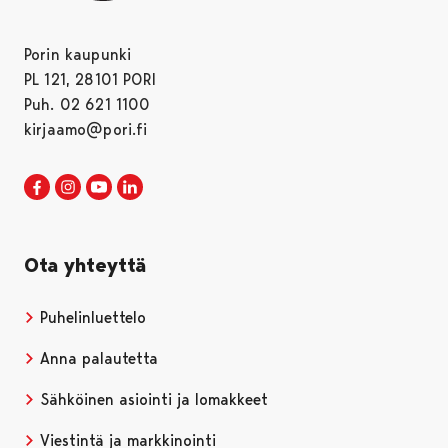
Porin kaupunki
PL 121, 28101 PORI
Puh. 02 621 1100
kirjaamo@pori.fi
Porin kaupunki Facebookissa
Avautuu uudessa välilehdessä
Porin kaupunki Instagramissa
Avautuu uudessa välilehdessä
Porin kaupunki Youtubessa
Avautuu uudessa välilehdessä
Porin kaupunki LinkedInissa
Avautuu uudessa välilehdessä
Ota yhteyttä
Puhelinluettelo
Anna palautetta
Sähköinen asiointi ja lomakkeet
Viestintä ja markkinointi