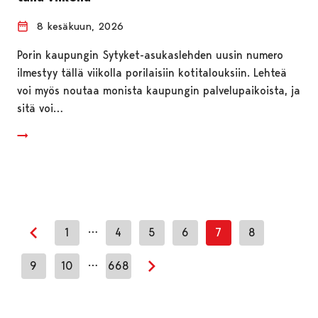
8 kesäkuun, 2026
Porin kaupungin Sytyket-asukaslehden uusin numero
ilmestyy tällä viikolla porilaisiin kotitalouksiin. Lehteä
voi myös noutaa monista kaupungin palvelupaikoista, ja
sitä voi…
…
1
4
5
6
7
8
Edellinen sivu
…
9
10
668
Seuraava sivu