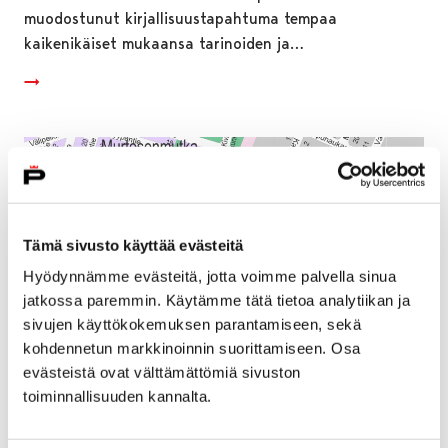
muodostunut kirjallisuustapahtuma tempaa
kaikenikäiset mukaansa tarinoiden ja…
Tämä sivusto käyttää evästeitä
Hyödynnämme evästeitä, jotta voimme palvella sinua
jatkossa paremmin. Käytämme tätä tietoa analytiikan ja
sivujen käyttökokemuksen parantamiseen, sekä
kohdennetun markkinoinnin suorittamiseen. Osa
evästeistä ovat välttämättömiä sivuston
toiminnallisuuden kannalta.
Lukkarinsillan kunnostustyöt vaikuttavat
alueen liikenteeseen kesäkuussa