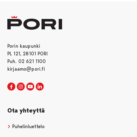
Porin kaupunki
PL 121, 28101 PORI
Puh. 02 621 1100
kirjaamo@pori.fi
Porin kaupunki Facebookissa
Avautuu uudessa välilehdessä
Porin kaupunki Instagramissa
Avautuu uudessa välilehdessä
Porin kaupunki Youtubessa
Avautuu uudessa välilehdessä
Porin kaupunki LinkedInissa
Avautuu uudessa välilehdessä
Ota yhteyttä
Puhelinluettelo