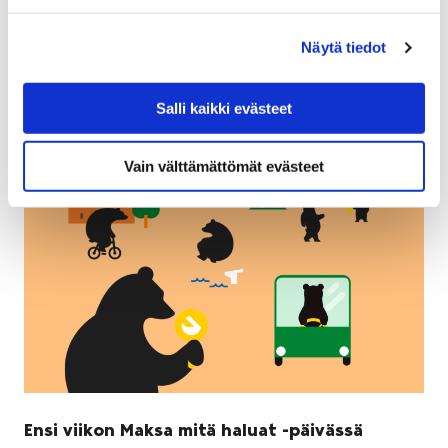
reippailemaan Porin pisimmillä kuntoportailla. Uusien
kuntoportaiden rakennustyöt valmistuivat arvioitua
Näytä tiedot
aikaisemmin, ja viikolla 25 portaiden ympäristö…
Salli kaikki evästeet
Vain välttämättömät evästeet
Ensi viikon Maksa mitä haluat -päivässä