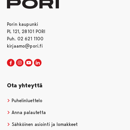
Porin kaupunki
PL 121, 28101 PORI
Puh. 02 621 1100
kirjaamo@pori.fi
Porin kaupunki Facebookissa
Avautuu uudessa välilehdessä
Porin kaupunki Instagramissa
Avautuu uudessa välilehdessä
Porin kaupunki Youtubessa
Avautuu uudessa välilehdessä
Porin kaupunki LinkedInissa
Avautuu uudessa välilehdessä
Ota yhteyttä
Puhelinluettelo
Anna palautetta
Sähköinen asiointi ja lomakkeet