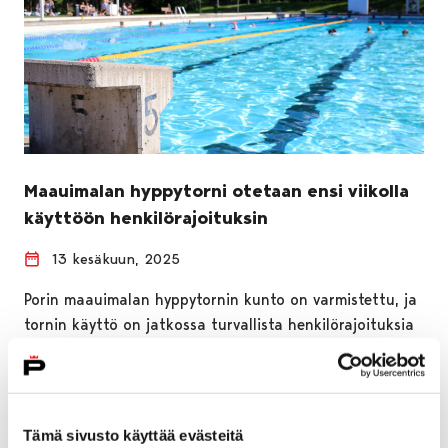
Maauimalan hyppytorni otetaan ensi viikolla
käyttöön henkilörajoituksin
13 kesäkuun, 2025
Porin maauimalan hyppytornin kunto on varmistettu, ja
tornin käyttö on jatkossa turvallista henkilörajoituksia
noudattamalla. Yhdellä hyppylavalla saa maanantaista
16. kesäkuuta…
Tämä sivusto käyttää evästeitä