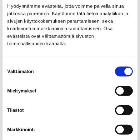
Hyödynnämme evästeitä, jotta voimme palvella sinua
jatkossa paremmin. Käytämme tätä tietoa analytiikan ja
sivujen käyttökokemuksen parantamiseen, sekä
kohdennetun markkinoinnin suorittamiseen. Osa
evästeistä ovat välttämättömiä sivuston
toiminnallisuuden kannalta.
Suostumuksen
Välttämätön
valinta
Mieltymykset
Ruosniemen uudet kuntoportaat
valmistuivat etuajassa ja ovat nyt liikkujien
käytössä
Tilastot
13 kesäkuun, 2025
Markkinointi
Ruosniemen laskettelurinteen kupeessa pääsee nyt