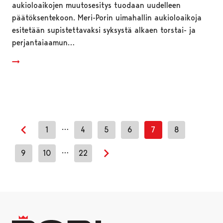
aukioloaikojen muutosesitys tuodaan uudelleen
päätöksentekoon. Meri-Porin uimahallin aukioloaikoja
esitetään supistettavaksi syksystä alkaen torstai- ja
perjantaiaamun…
…
1
4
5
6
7
8
Edellinen sivu
…
9
10
22
Seuraava sivu