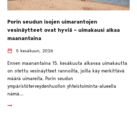
Porin seudun isojen uimarantojen
vesinäytteet ovat hyviä – uimakausi alkaa
maanantaina
5 kesäkuun, 2026
Ennen maanantaina 15. kesäkuuta alkavaa uimakautta
on otettu vesinäytteet rannoilta, joilla käy merkittävä
määrä uimareita. Porin seudun
ympäristöterveydenhuollon yhteistoiminta-alueella
nämä…