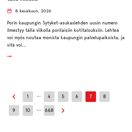
8 kesäkuun, 2026
Porin kaupungin Sytyket-asukaslehden uusin numero
ilmestyy tällä viikolla porilaisiin kotitalouksiin. Lehteä
voi myös noutaa monista kaupungin palvelupaikoista, ja
sitä voi…
…
1
4
5
6
7
8
Edellinen sivu
…
9
10
668
Seuraava sivu