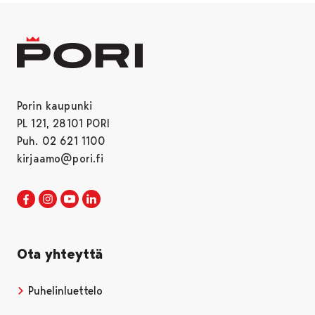
Porin kaupunki
PL 121, 28101 PORI
Puh. 02 621 1100
kirjaamo@pori.fi
Porin kaupunki Facebookissa
Avautuu uudessa välilehdessä
Porin kaupunki Instagramissa
Avautuu uudessa välilehdessä
Porin kaupunki Youtubessa
Avautuu uudessa välilehdessä
Porin kaupunki LinkedInissa
Avautuu uudessa välilehdessä
Ota yhteyttä
Puhelinluettelo