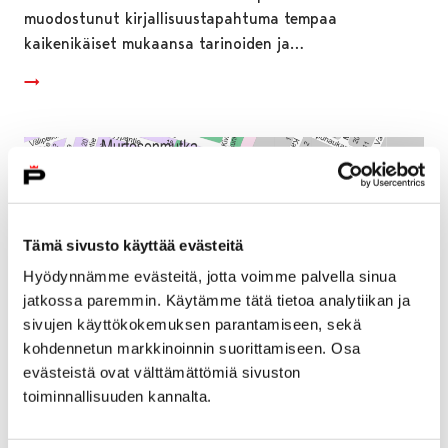
muodostunut kirjallisuustapahtuma tempaa
kaikenikäiset mukaansa tarinoiden ja…
Tämä sivusto käyttää evästeitä
Hyödynnämme evästeitä, jotta voimme palvella sinua
jatkossa paremmin. Käytämme tätä tietoa analytiikan ja
sivujen käyttökokemuksen parantamiseen, sekä
kohdennetun markkinoinnin suorittamiseen. Osa
evästeistä ovat välttämättömiä sivuston
toiminnallisuuden kannalta.
Lukkarinsillan kunnostustyöt vaikuttavat
alueen liikenteeseen kesäkuussa