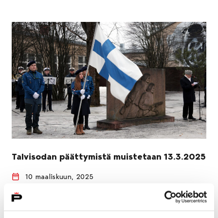
Talvisodan päättymistä muistetaan 13.3.2025
10 maaliskuun, 2025
Porissa talvisodan päättymisen muistopäivän tilaisuus
järjestetään Summan taistelun muistomerkillä torstaina