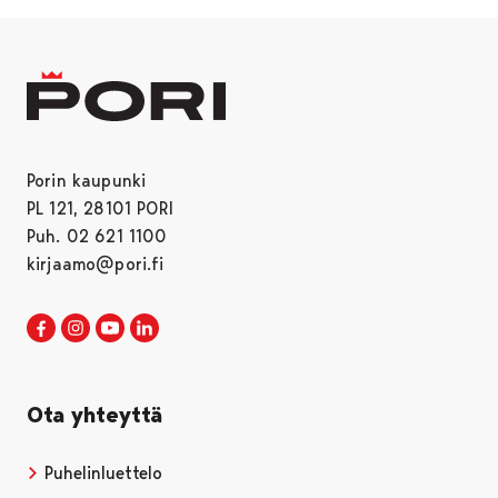
Porin kaupunki
PL 121, 28101 PORI
Puh. 02 621 1100
kirjaamo@pori.fi
Porin kaupunki Facebookissa
Avautuu uudessa välilehdessä
Porin kaupunki Instagramissa
Avautuu uudessa välilehdessä
Porin kaupunki Youtubessa
Avautuu uudessa välilehdessä
Porin kaupunki LinkedInissa
Avautuu uudessa välilehdessä
Ota yhteyttä
Puhelinluettelo