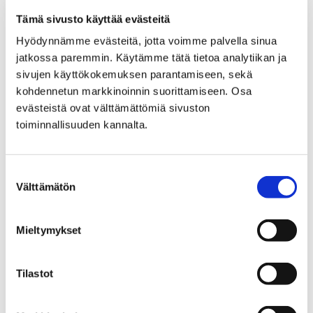
13. maaliskuuta kello 17. Talvisodan päättymisestä tulee
Tämä sivusto käyttää evästeitä
tänä vuonna kuluneeksi…
Hyödynnämme evästeitä, jotta voimme palvella sinua
jatkossa paremmin. Käytämme tätä tietoa analytiikan ja
sivujen käyttökokemuksen parantamiseen, sekä
kohdennetun markkinoinnin suorittamiseen. Osa
evästeistä ovat välttämättömiä sivuston
toiminnallisuuden kannalta.
Suostumuksen
Välttämätön
valinta
Mieltymykset
Tilastot
Porin murteen Fatipyssy-palkinto on
myönnetty Elina Wallinille