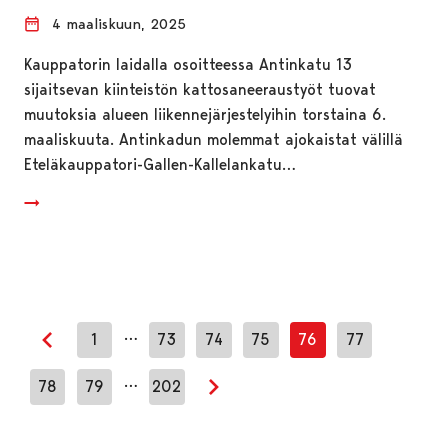
4 maaliskuun, 2025
Kauppatorin laidalla osoitteessa Antinkatu 13
sijaitsevan kiinteistön kattosaneeraustyöt tuovat
muutoksia alueen liikennejärjestelyihin torstaina 6.
maaliskuuta. Antinkadun molemmat ajokaistat välillä
Eteläkauppatori-Gallen-Kallelankatu…
…
1
73
74
75
76
77
Edellinen sivu
…
78
79
202
Seuraava sivu