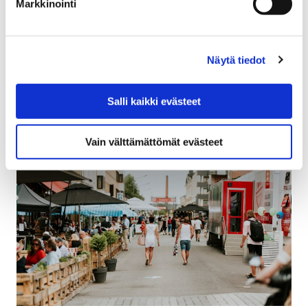
Markkinointi
5 maaliskuun, 2025
Porin murteen vaalimiseksi ja edistämiseksi perustetun
Fatipyssy-palkinnon saaja vuonna 2025 on porilainen
Näytä tiedot
murrekirjailija ja -pakinoitsija Elina Wallin.
Salli kaikki evästeet
Vain välttämättömät evästeet