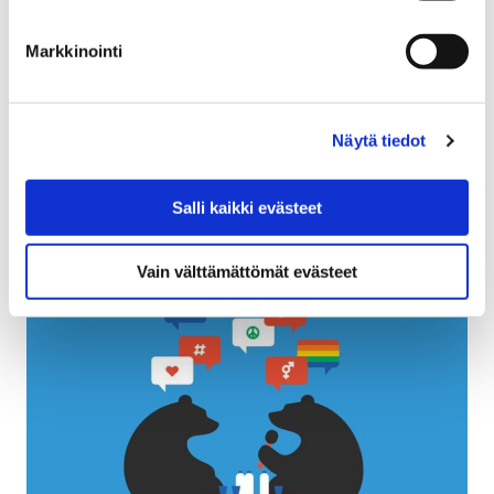
kommentteja
Markkinointi
31 tammikuun, 2025
Itä-Porin Mastojen kentän alueesta on laadittu
yleissuunnitelmaluonnos. Suunnitteilla on muun muassa
Näytä tiedot
tekonurmi sekä parannuksia liikenne-, pysäköinti- ja
hulevesijärjestelyihin. Asukkaille on…
Salli kaikki evästeet
Vain välttämättömät evästeet