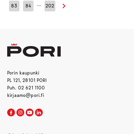
…
83
84
202
Seuraava sivu
Porin kaupunki
PL 121, 28101 PORI
Puh. 02 621 1100
kirjaamo@pori.fi
Porin kaupunki Facebookissa
Avautuu uudessa välilehdessä
Porin kaupunki Instagramissa
Avautuu uudessa välilehdessä
Porin kaupunki Youtubessa
Avautuu uudessa välilehdessä
Porin kaupunki LinkedInissa
Avautuu uudessa välilehdessä