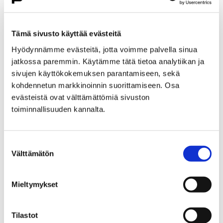
Poriin uuden TNT-tuotantolaitoksen rakentamiseen. TNT
eli trotyyli on…
Tämä sivusto käyttää evästeitä
Hyödynnämme evästeitä, jotta voimme palvella sinua
jatkossa paremmin. Käytämme tätä tietoa analytiikan ja
sivujen käyttökokemuksen parantamiseen, sekä
kohdennetun markkinoinnin suorittamiseen. Osa
evästeistä ovat välttämättömiä sivuston
toiminnallisuuden kannalta.
Suostumuksen
Välttämätön
valinta
Mieltymykset
Mastojen kentälle suunniteltuihin
uudistuksiin toivotaan asukkaiden
Tilastot