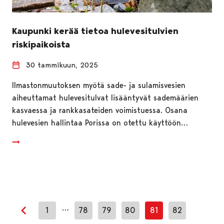
Kaupunki kerää tietoa hulevesitulvien
riskipaikoista
30 tammikuun, 2025
Ilmastonmuutoksen myötä sade- ja sulamisvesien
aiheuttamat hulevesitulvat lisääntyvät sademäärien
kasvaessa ja rankkasateiden voimistuessa. Osana
hulevesien hallintaa Porissa on otettu käyttöön…
…
1
78
79
80
81
82
Edellinen sivu