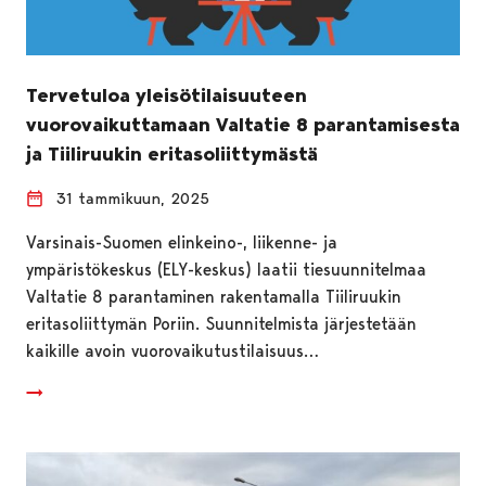
Tervetuloa yleisötilaisuuteen
vuorovaikuttamaan Valtatie 8 parantamisesta
ja Tiiliruukin eritasoliittymästä
31 tammikuun, 2025
Varsinais-Suomen elinkeino-, liikenne- ja
ympäristökeskus (ELY-keskus) laatii tiesuunnitelmaa
Valtatie 8 parantaminen rakentamalla Tiiliruukin
eritasoliittymän Poriin. Suunnitelmista järjestetään
kaikille avoin vuorovaikutustilaisuus…