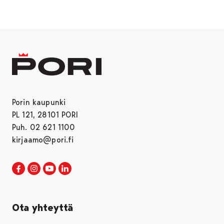
Porin kaupunki
PL 121, 28101 PORI
Puh. 02 621 1100
kirjaamo@pori.fi
Porin kaupunki Facebookissa
Avautuu uudessa välilehdessä
Porin kaupunki Instagramissa
Avautuu uudessa välilehdessä
Porin kaupunki Youtubessa
Avautuu uudessa välilehdessä
Porin kaupunki LinkedInissa
Avautuu uudessa välilehdessä
Ota yhteyttä