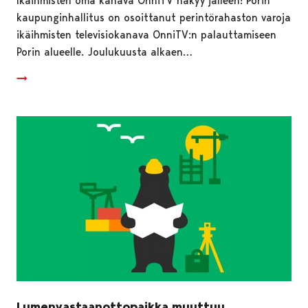
Ikäihmisten oma kanava OnniTV näkyy jälleen! Porin
kaupunginhallitus on osoittanut perintörahaston varoja
ikäihmisten televisiokanava OnniTV:n palauttamiseen
Porin alueelle. Joulukuusta alkaen…
Lumenvastaanottopaikka muuttuu