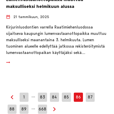
maksulliseksi helmikuun alussa
21 tammikuun, 2025
Kirjurinluodontien varrella Raatimiehenluodossa
sijaitseva kaupungin lumenvastaanottopaikka muuttuu
maksulliseksi maanantaina 3. helmikuuta. Lumen
tuominen alueelle edellyttää jatkossa rekisteröitymistä
lumenvastaanottopaikan käyttäjäksi sekä…
…
1
83
84
85
86
87
Edellinen sivu
…
88
89
668
Seuraava sivu