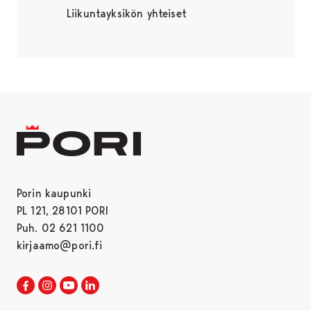
Liikuntayksikön yhteiset
Porin kaupunki
PL 121, 28101 PORI
Puh. 02 621 1100
kirjaamo@pori.fi
Porin kaupunki Facebookissa
Avautuu uudessa välilehdessä
Porin kaupunki Instagramissa
Avautuu uudessa välilehdessä
Porin kaupunki Youtubessa
Avautuu uudessa välilehdessä
Porin kaupunki LinkedInissa
Avautuu uudessa välilehdessä