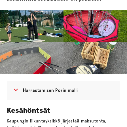
Avaa valikko
Sulje valikko
Harrastamisen Porin malli
Kesähöntsät
Kaupungin liikuntayksikkö järjestää maksutonta,