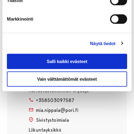
Tilastot
Markkinointi
Näytä tiedot
Yhteystiedot
Salli kaikki evästeet
Vain välttämättömät evästeet
Mia Nippala
Harrastustoiminnan ohjaaja
+358503097587
mia.nippala@pori.fi
Sivistystoimiala
Liikuntayksikkö