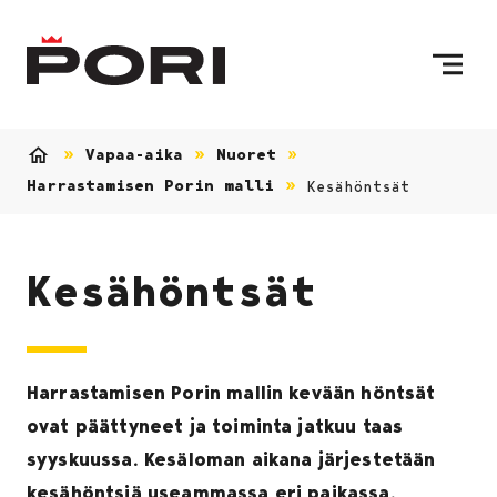
Siirry sisältöön
Etusivulle
Vapaa-aika
Nuoret
Etusivu
Harrastamisen Porin malli
Kesähöntsät
Kesähöntsät
Harrastamisen Porin mallin kevään höntsät
ovat päättyneet ja toiminta jatkuu taas
syyskuussa. Kesäloman aikana järjestetään
kesähöntsiä useammassa eri paikassa.