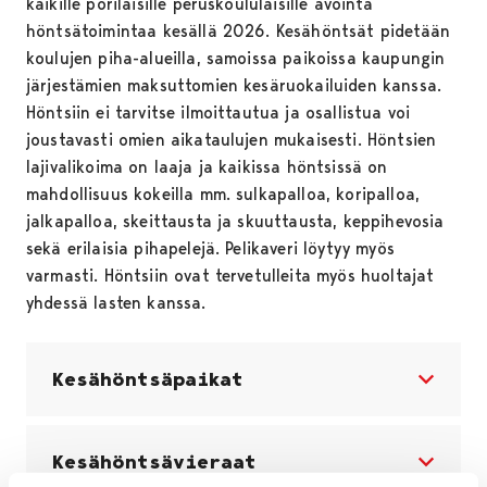
kaikille porilaisille peruskoululaisille avointa
höntsätoimintaa kesällä 2026. Kesähöntsät pidetään
koulujen piha-alueilla, samoissa paikoissa kaupungin
järjestämien maksuttomien kesäruokailuiden kanssa.
Höntsiin ei tarvitse ilmoittautua ja osallistua voi
joustavasti omien aikataulujen mukaisesti. Höntsien
lajivalikoima on laaja ja kaikissa höntsissä on
mahdollisuus kokeilla mm. sulkapalloa, koripalloa,
jalkapalloa, skeittausta ja skuuttausta, keppihevosia
sekä erilaisia pihapelejä. Pelikaveri löytyy myös
varmasti. Höntsiin ovat tervetulleita myös huoltajat
yhdessä lasten kanssa.
Kesähöntsäpaikat
Kesähöntsävieraat