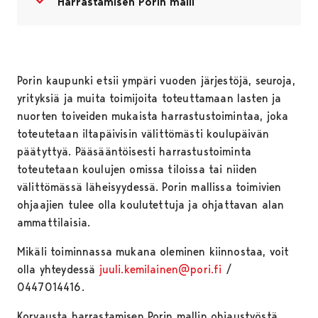
Avaa valikko
Sulje valikko
Harrastamisen Porin malli
Porin kaupunki etsii ympäri vuoden järjestöjä, seuroja,
yrityksiä ja muita toimijoita toteuttamaan lasten ja
nuorten toiveiden mukaista harrastustoimintaa, joka
toteutetaan iltapäivisin välittömästi koulupäivän
päätyttyä. Pääsääntöisesti harrastustoiminta
toteutetaan koulujen omissa tiloissa tai niiden
välittömässä läheisyydessä. Porin mallissa toimivien
ohjaajien tulee olla koulutettuja ja ohjattavan alan
ammattilaisia.
Mikäli toiminnassa mukana oleminen kiinnostaa, voit
olla yhteydessä
juuli.kemilainen@pori.fi
/
0447014416.
Korvausta harrastamisen Porin mallin ohjaustyöstä