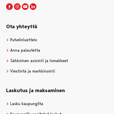
Porin kaupunki Facebookissa
Avautuu uudessa välilehdessä
Porin kaupunki Instagramissa
Avautuu uudessa välilehdessä
Porin kaupunki Youtubessa
Avautuu uudessa välilehdessä
Porin kaupunki LinkedInissa
Avautuu uudessa välilehdessä
Ota yhteyttä
Puhelinluettelo
Anna palautetta
Sähköinen asiointi ja lomakkeet
Viestintä ja markkinointi
Laskutus ja maksaminen
Lasku kaupungilta