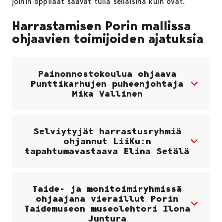
joihin oppilaat saavat tulla sellaisina kuin ovat.
Harrastamisen Porin mallissa
ohjaavien toimijoiden ajatuksia
Painonnostokoulua ohjaava
Punttikarhujen puheenjohtaja
Mika Vallinen
Selviytyjät harrastusryhmiä
ohjannut LiiKu:n
tapahtumavastaava Elina Setälä
Taide- ja monitoimiryhmissä
ohjaajana vieraillut Porin
Taidemuseon museolehtori Ilona
Juntura