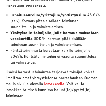
maksetaan seuraavasti:
urheiluseuroille/yrittäjille/yhdistyksille
45 €/h
(+alv). Korvaus pitää sisällään toiminnan
suunnittelun ja valmistelemisen.
Yksityiselle toimijalle, jolle korvaus maksetaan
verokortilla
30€/h. Korvaus pitää sisällään
toiminnan suunnittelun ja valmistelemisen.
Höntsätoiminnasta korvataan kaikille toimijoille
20€/h. Höntsätoimintoihin ei vaadita suunnittelua
tai valmistelua.
Lisäksi harrastustoimintaa tarjoavat toimijat voivat
ilmoittaa omat yhteystietonsa harrastamisen Suomen
mallin sivuilla olevalla
lomakkeella
. Voit valita
lomakkeelta missä kunnissa haluat(te)/pystyt(te)
toimimaan.