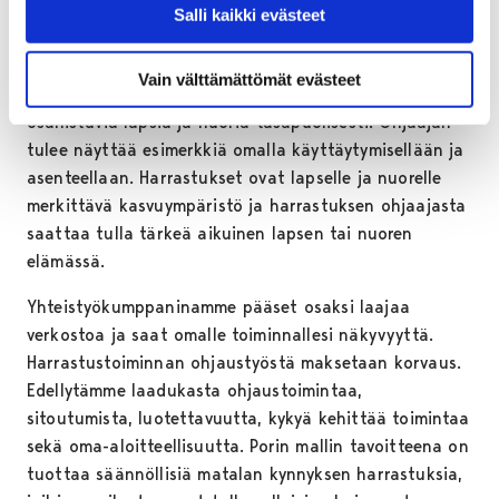
Salli kaikki evästeet
omia valintojaan ja muuttamaan niitä tarvittaessa.
Harrastuksen ohjaaja huolehtii siitä, että toiminta on
Vain välttämättömät evästeet
turvallista. Hän kohtelee kaikkia harrastukseen
osallistuvia lapsia ja nuoria tasapuolisesti. Ohjaajan
tulee näyttää esimerkkiä omalla käyttäytymisellään ja
asenteellaan. Harrastukset ovat lapselle ja nuorelle
merkittävä kasvuympäristö ja harrastuksen ohjaajasta
saattaa tulla tärkeä aikuinen lapsen tai nuoren
elämässä.
Yhteistyökumppaninamme pääset osaksi laajaa
verkostoa ja saat omalle toiminnallesi näkyvyyttä.
Harrastustoiminnan ohjaustyöstä maksetaan korvaus.
Edellytämme laadukasta ohjaustoimintaa,
sitoutumista, luotettavuutta, kykyä kehittää toimintaa
sekä oma-aloitteellisuutta. Porin mallin tavoitteena on
tuottaa säännöllisiä matalan kynnyksen harrastuksia,