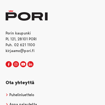
Porin kaupunki
PL 121, 28101 PORI
Puh. 02 621 1100
kirjaamo@pori.fi
Porin kaupunki Facebookissa
Avautuu uudessa välilehdessä
Porin kaupunki Instagramissa
Avautuu uudessa välilehdessä
Porin kaupunki Youtubessa
Avautuu uudessa välilehdessä
Porin kaupunki LinkedInissa
Avautuu uudessa välilehdessä
Ota yhteyttä
Puhelinluettelo
Anna palautetta