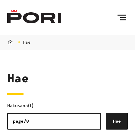
Siirry sisältöön
Etusivulle
Hae
Etusivu
Hae
Hakusana(t)
Hae