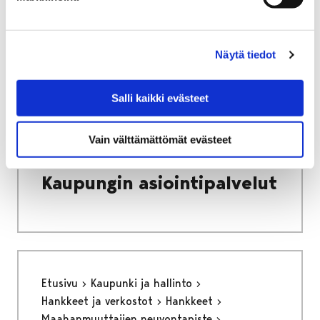
monenlaisia tehtäviä niin ensimmäistä
kesätyöpaikkaansa etsiville kuin opinnoissaan
pidemmällä oleville!
Näytä tiedot
Salli kaikki evästeet
Etusivu
Kaupunki ja hallinto
Ota yhteyttä
Vain välttämättömät evästeet
Kaupungin asiointipalvelut
Kaupungin asiointipalvelut
Etusivu
Kaupunki ja hallinto
Hankkeet ja verkostot
Hankkeet
Maahanmuuttajien neuvontapiste