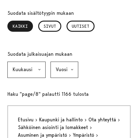
Suodata sisältötyypin mukaan
KAIKKI
, VALITTU
SIVUT
UUTISET
Suodata julkaisuajan mukaan
Kuukausi, valinta lähettää lomakkeen
Vuosi, valinta lähettää lomakkeen
Haku "page/8" palautti 1166 tulosta
Etusivu
Kaupunki ja hallinto
Ota yhteyttä
Sähköinen asiointi ja lomakkeet
Asuminen ja ympäristö
Ympäristö