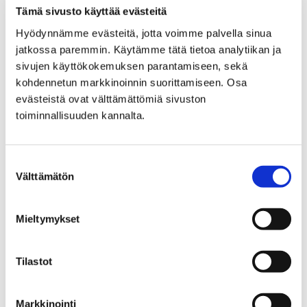
Tämä sivusto käyttää evästeitä
Hyödynnämme evästeitä, jotta voimme palvella sinua
jatkossa paremmin. Käytämme tätä tietoa analytiikan ja
Etusivu
Kasvatus ja koulutus
sivujen käyttökokemuksen parantamiseen, sekä
Perusopetus
Opetus
Kielten opiskelu
kohdennetun markkinoinnin suorittamiseen. Osa
Kielten opiskelu
evästeistä ovat välttämättömiä sivuston
toiminnallisuuden kannalta.
Suostumuksen
Välttämätön
valinta
Etusivu
Työ ja yrittäminen
Töihin Porin kaupungille
Kesätyöt
Mieltymykset
Kesätyöt
Tilastot
Porin kaupunki tarjoaa vaikka minkälaisia
kesätöitä ja vaikka kenelle. Tarjolla on
Markkinointi