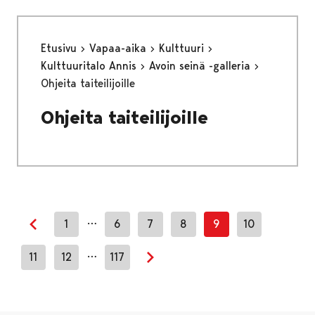
Etusivu
Vapaa-aika
Kulttuuri
Kulttuuritalo Annis
Avoin seinä -galleria
Ohjeita taiteilijoille
Ohjeita taiteilijoille
…
1
6
7
8
9
10
Edellinen sivu
…
11
12
117
Seuraava sivu