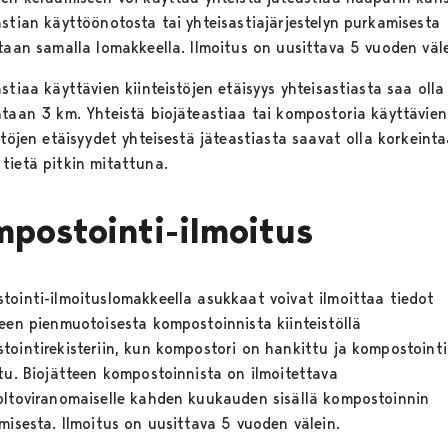
astian käyttöönotosta tai yhteisastiajärjestelyn purkamisesta
etaan samalla lomakkeella. Ilmoitus on uusittava 5 vuoden väle
stiaa käyttävien kiinteistöjen etäisyys yhteisastiasta saa olla
ntaan 3 km. Yhteistä biojäteastiaa tai kompostoria käyttävien
stöjen etäisyydet yhteisestä jäteastiasta saavat olla korkeint
tietä pitkin mitattuna.
mpostointi-ilmoitus
tointi-ilmoituslomakkeella asukkaat voivat ilmoittaa tiedot
teen pienmuotoisesta kompostoinnista kiinteistöllä
ointirekisteriin,
kun kompostori on hankittu ja kompostointi
ttu. Biojätteen kompostoinnista on ilmoitettava
oltoviranomaiselle kahden kuukauden sisällä kompostoinnin
misesta. Ilmoitus on uusittava 5 vuoden välein.