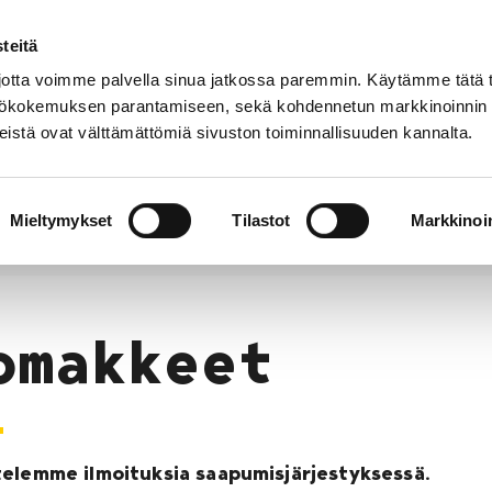
teitä
Puhelinluettelo
Anna palautetta
tta voimme palvella sinua jatkossa paremmin. Käytämme tätä t
yttökokemuksen parantamiseen, sekä kohdennetun markkinoinnin
istä ovat välttämättömiä sivuston toiminnallisuuden kannalta.
s ja
Vapaa-
Hyvinvointi
tus
aika
y
Mieltymykset
Tilastot
Markkinoin
lto
Lomakkeet
omakkeet
telemme ilmoituksia saapumisjärjestyksessä.