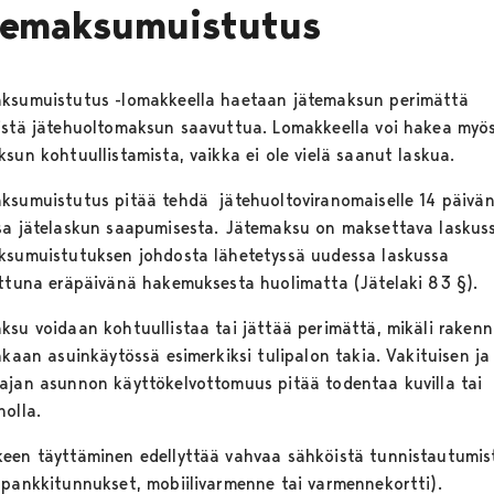
temaksumuistutus
ksumuistutus -lomakkeella haetaan jätemaksun perimättä
istä jätehuoltomaksun saavuttua. Lomakkeella voi hakea myö
sun kohtuullistamista, vaikka ei ole vielä saanut laskua.
ksumuistutus pitää tehdä jätehuoltoviranomaiselle 14 päivä
sa jätelaskun saapumisesta. Jätemaksu on maksettava laskuss
ksumuistutuksen johdosta lähetetyssä uudessa laskussa
ettuna eräpäivänä hakemuksesta huolimatta (Jätelaki 83 §).
ksu voidaan kohtuullistaa tai jättää perimättä, mikäli rakenn
nkaan asuinkäytössä esimerkiksi tulipalon takia. Vakituisen ja
ajan asunnon käyttökelvottomuus pitää todentaa kuvilla tai
nolla.
een täyttäminen edellyttää vahvaa sähköistä tunnistautumis
opankkitunnukset, mobiilivarmenne tai varmennekortti).