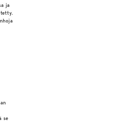
sa ja
tetty.
anhoja
aan
ä se