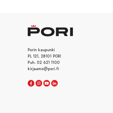
Porin kaupunki
PL 121, 28101 PORI
Puh. 02 621 1100
kirjaamo@pori.fi
Porin kaupunki Facebookissa
Avautuu uudessa välilehdessä
Porin kaupunki Instagramissa
Avautuu uudessa välilehdessä
Porin kaupunki Youtubessa
Avautuu uudessa välilehdessä
Porin kaupunki LinkedInissa
Avautuu uudessa välilehdessä