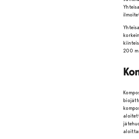
Yhteis
ilmoit
Yhteisa
korkei
kiintei
200 m 
Ko
Kompos
biojät
kompost
aloite
jätehu
aloitta