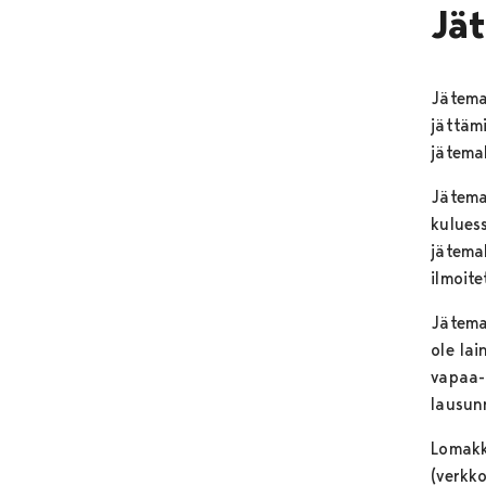
Jä
Jätema
jättäm
jätemak
Jätema
kulues
jätema
ilmoit
Jätema
ole lai
vapaa-
lausun
Lomakk
(verkk