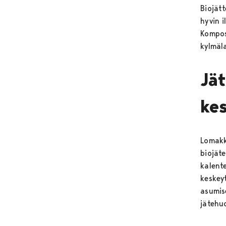
Biojätt
hyvin 
Kompos
kylmäl
Jä
ke
Lomakke
biojät
kalent
keskeyt
asumise
jätehu