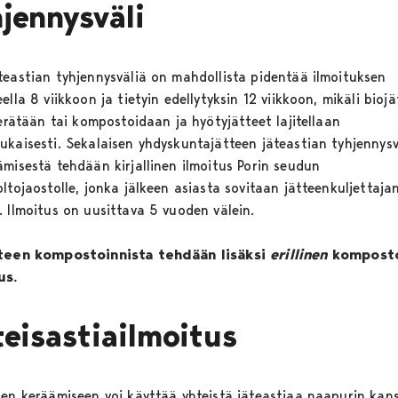
jennysväli
teastian tyhjennysväliä on mahdollista pidentää ilmoituksen
ella 8 viikkoon ja tietyin edellytyksin 12 viikkoon, mikäli biojä
kerätään tai kompostoidaan ja hyötyjätteet lajitellaan
ukaisesti. Sekalaisen yhdyskuntajätteen jäteastian tyhjennysv
ämisestä tehdään kirjallinen ilmoitus Porin seudun
ltojaostolle, jonka jälkeen asiasta sovitaan jätteenkuljettaja
. Ilmoitus on uusittava 5 vuoden välein.
teen kompostoinnista tehdään lisäksi
erillinen
komposto
us.
eisastiailmoitus
den keräämiseen voi käyttää yhteistä jäteastiaa naapurin kan