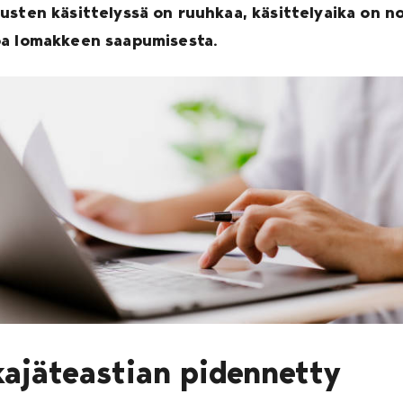
tusten käsittelyssä on ruuhkaa, käsittelyaika on no
oa lomakkeen saapumisesta.
kajäteastian pidennetty