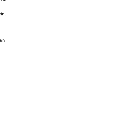
in.
aan