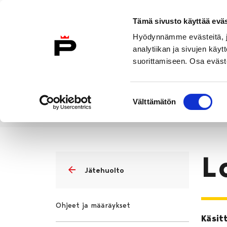
Siirry sisältöön
Tämä sivusto käyttää eväs
Suomeksi
Hyödynnämme evästeitä, jo
Etusivulle
analytiikan ja sivujen kä
suorittamiseen. Osa eväste
Asuminen ja
Kasvatu
ympäristö
koulu
Suostumuksen
Välttämätön
valinta
Asuminen ja ympäristö
Jätehuo
Etusivu
L
Jätehuolto
Ohjeet ja määräykset
Käsit