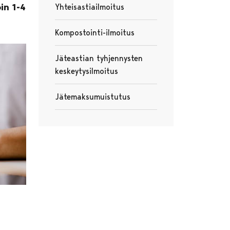
in 1-4
Yhteisastiailmoitus
Kompostointi-ilmoitus
Jäteastian tyhjennysten
keskeytysilmoitus
Jätemaksumuistutus