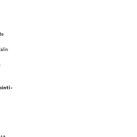
te
älin
n
inti-
ssa.