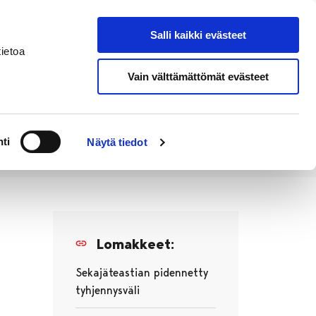
Salli kaikki evästeet
Tapahtumakalenteri
Hae sivustolta
ietoa
Vain välttämättömät evästeet
Työ ja
Kaupunki ja
rittäminen
hallinto
ti
Näytä tiedot
Lomakkeet:
Sekajäteastian pidennetty
tyhjennysväli