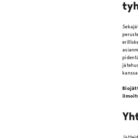
tyh
Sekajä
peruste
erillis
asianm
pident
jätehuo
kanssa
Biojät
ilmoit
Yht
Jättei