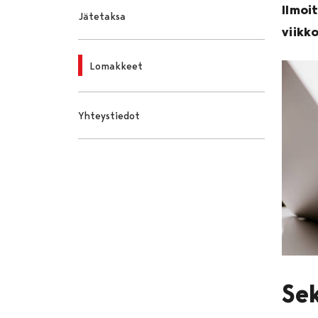
Ilmoi
Jätetaksa
viikk
Lomakkeet
Yhteystiedot
Se