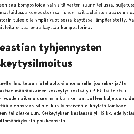
een saa kompostoida vain sitä varten suunnitellussa, suljetus
ilmastoidussa kompostorissa, johon haittaeläinten pääsy on es
torin tulee olla ympärivuotisessa käytössä lämpöeristetty. V
aitteita ei saa enää käyttää kompostorina.
teastian tyhjennysten
skeytysilmoitus
ella ilmoitetaan jätehuoltoviranomaiselle, jos seka- ja/tai
eastian määräaikainen keskeytys kestää yli 3 kk tai toistuu
erivuoden aikana useammin kuin kerran. Jätteenkuljetus void
tää ainoastaan silloin, kun kiinteistöä ei käytetä lainkaan
en tai oleskeluun. Keskeytyksen kestäessä yli 12 kk, edellyttä
oltomääräyksistä poikkeamista.