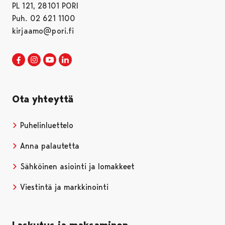
PL 121, 28101 PORI
Puh. 02 621 1100
kirjaamo@pori.fi
Porin kaupunki Facebookissa
Avautuu uudessa välilehdessä
Porin kaupunki Instagramissa
Avautuu uudessa välilehdessä
Porin kaupunki Youtubessa
Avautuu uudessa välilehdessä
Porin kaupunki LinkedInissa
Avautuu uudessa välilehdessä
Ota yhteyttä
Puhelinluettelo
Anna palautetta
Sähköinen asiointi ja lomakkeet
Viestintä ja markkinointi
Laskutus ja maksaminen