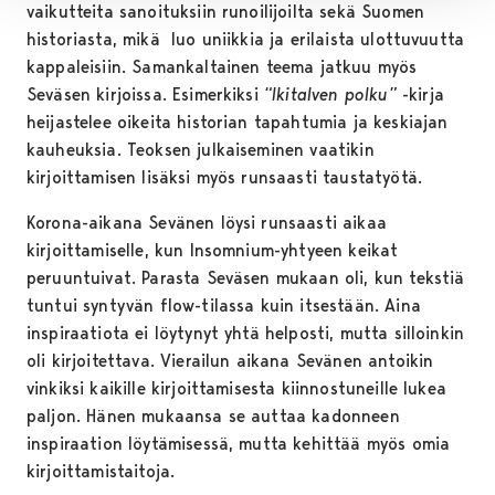
vaikutteita sanoituksiin runoilijoilta sekä Suomen
historiasta, mikä luo uniikkia ja erilaista ulottuvuutta
kappaleisiin. Samankaltainen teema jatkuu myös
Seväsen kirjoissa. Esimerkiksi
“Ikitalven polku”
-kirja
heijastelee oikeita historian tapahtumia ja keskiajan
kauheuksia. Teoksen julkaiseminen vaatikin
kirjoittamisen lisäksi myös runsaasti taustatyötä.
Korona-aikana Sevänen löysi runsaasti aikaa
kirjoittamiselle, kun Insomnium-yhtyeen keikat
peruuntuivat. Parasta Seväsen mukaan oli, kun tekstiä
tuntui syntyvän flow-tilassa kuin itsestään. Aina
inspiraatiota ei löytynyt yhtä helposti, mutta silloinkin
oli kirjoitettava. Vierailun aikana Sevänen antoikin
vinkiksi kaikille kirjoittamisesta kiinnostuneille lukea
paljon. Hänen mukaansa se auttaa kadonneen
inspiraation löytämisessä, mutta kehittää myös omia
kirjoittamistaitoja.