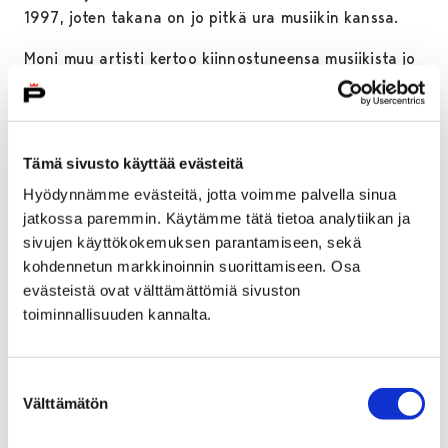
1997, joten takana on jo pitkä ura musiikin kanssa.
Moni muu artisti kertoo kiinnostuneensa musiikista jo
varhain, mutta Seväsen mukaan hän ei aluksi
piitannut metallista. 12-vuotiaana hän kuitenkin piti
Queenia ja Aerosmithia maailman siisteimpinä
bändeinä, mutta murroskohtana oli joulu 1992, jolloin
Tämä sivusto käyttää evästeitä
hän sai Metallican albumin lahjaksi. Sevänen pitää
Hyödynnämme evästeitä, jotta voimme palvella sinua
tätä hetkeä tärkeänä, sillä sen myötä hän kiinnostui
jatkossa paremmin. Käytämme tätä tietoa analytiikan ja
musiikista toden teolla. Lopulta hän perusti
sivujen käyttökokemuksen parantamiseen, sekä
ensimmäisen bändinsä, Paiseen, koulukaverinsa Tapani
kohdennetun markkinoinnin suorittamiseen. Osa
Pesosen kanssa, ja Sevänen alkoi soittaa bassoa.
evästeistä ovat välttämättömiä sivuston
Bändi kuitenkin hajosi ja tilalle tuli uusi, joka keräsi
toiminnallisuuden kannalta.
enemmän suosiota. Yhtyeen sisäinen dynamiikka ei
kuitenkaan toiminut, jolloin sekin kokoonpano
jouduttiin hautaamaan.
Suostumuksen
Välttämätön
valinta
Keväällä 1997 Sevänen kaipasi kipeästi