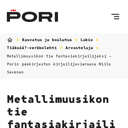
Siirry sisältöön
Etusivulle
Kasvatus ja koulutus
Lukio
Etusivu
Tiäksää?-verkkolehti
Arvosteluja
Metallimuusikon tie fantasiakirjailijaksi –
Porin pääkirjaston kirjailijavieraana Niilo
Sevänen
Metallimuusikon
tie
fantasiakirjaili