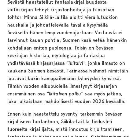
Sevästä haastatellut fantasiakirjallisuudesta
väitöskirjan tehnyt kirjastonhoitaja ja filosofian
tohtori Minna Siikilä-Laitila aloitti vierailutuokion
hauskalla ja johdattelevalla tavalla kysymällä
Seväseltä hänen lempivuodenajastaan. Vastausta ei
tarvinnut kauan pohtia, Suomen kesä vetää hänenkin
kohdallaan eniten puoleensa. Toisin on Seväsen
keskiajan historiaa, mytologiaa ja fantasiaa
yhdistävässä kirjasarjassa
“Ikitalvi”
, jonka ilmasto on
kaukana Suomen kesästä. Tarinassa hahmot nimittäin
joutuvat kukin kamppailemaan kylmyyden kynsissä.
Tämän vuoden alkupuolella ilmestynyt kirjasarjan
ensimmäinen osa
“Ikitalven polku”
saa myös jatkoa,
joka julkaistaan mahdollisesti vuoden 2026 keväällä.
Ennen kuin haastattelu syventyi tarkemmin Seväsen
kirjalliseen tuotantoon, Siikilä-Laitila tiedusteli
tuoreelta kirjailijalta, mistä innostus kirjoittamiseen,
fantasiaan ja historiaan sai alkunsa. Kirjoittaminen on