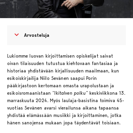
Avaa valikko
Sulje valikko
Arvosteluja
Lukiomme luovan kirjoittamisen opiskelijat saivat
oivan tilaisuuden tutustua kiehtovaan fantasiaa ja
historiaa yhdistävään kirjallisuuden maailmaan, kun
esikoiskirjailija Niilo Sevänen saapui Porin
pääkirjastoon kertomaan omasta urapolustaan ja
esikoisromaanistaan
“Ikitalven polku”
keskiviikkona 13.
marraskuuta 2024. Myös laulaja-basistina toimiva 45-
vuotias Sevänen avarsi vierailunsa aikana tapaansa
yhdistää elämässään musiikki ja kirjoittaminen, jotka
hänen sanojensa mukaan jopa täydentävät toisiaan.