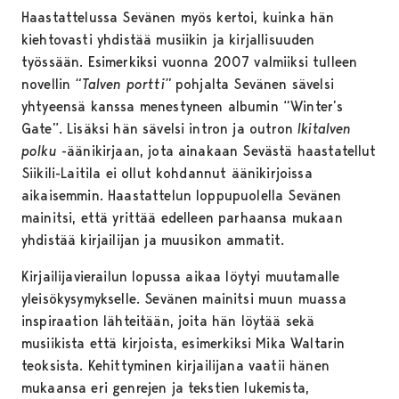
Haastattelussa Sevänen myös kertoi, kuinka hän
kiehtovasti yhdistää musiikin ja kirjallisuuden
työssään. Esimerkiksi vuonna 2007 valmiiksi tulleen
novellin
“Talven portti”
pohjalta Sevänen sävelsi
yhtyeensä kanssa menestyneen albumin “Winter’s
Gate”. Lisäksi hän sävelsi intron ja outron
Ikitalven
polku
-äänikirjaan, jota ainakaan Sevästä haastatellut
Siikili-Laitila ei ollut kohdannut äänikirjoissa
aikaisemmin. Haastattelun loppupuolella Sevänen
mainitsi, että yrittää edelleen parhaansa mukaan
yhdistää kirjailijan ja muusikon ammatit.
Kirjailijavierailun lopussa aikaa löytyi muutamalle
yleisökysymykselle. Sevänen mainitsi muun muassa
inspiraation lähteitään, joita hän löytää sekä
musiikista että kirjoista, esimerkiksi Mika Waltarin
teoksista. Kehittyminen kirjailijana vaatii hänen
mukaansa eri genrejen ja tekstien lukemista,