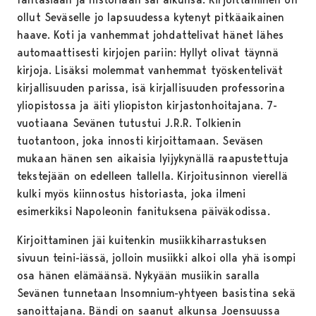
ollut Seväselle jo lapsuudessa kytenyt pitkäaikainen
haave. Koti ja vanhemmat johdattelivat hänet lähes
automaattisesti kirjojen pariin: Hyllyt olivat täynnä
kirjoja. Lisäksi molemmat vanhemmat työskentelivät
kirjallisuuden parissa, isä kirjallisuuden professorina
yliopistossa ja äiti yliopiston kirjastonhoitajana. 7-
vuotiaana Sevänen tutustui J.R.R. Tolkienin
tuotantoon, joka innosti kirjoittamaan. Seväsen
mukaan hänen sen aikaisia lyijykynällä raapustettuja
tekstejään on edelleen tallella. Kirjoitusinnon vierellä
kulki myös kiinnostus historiasta, joka ilmeni
esimerkiksi Napoleonin fanituksena päiväkodissa.
Kirjoittaminen jäi kuitenkin musiikkiharrastuksen
sivuun teini-iässä, jolloin musiikki alkoi olla yhä isompi
osa hänen elämäänsä. Nykyään musiikin saralla
Sevänen tunnetaan Insomnium-yhtyeen basistina sekä
sanoittajana. Bändi on saanut alkunsa Joensuussa