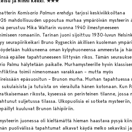
eisu ja Ninni Kekki.
★★★
teatterin
Komisario Palmun erehdys
tarjosi keskiviikkoiltana
026 mahdollisuuden uppoutua murhaa ympäröivän mysteerin ä
mä perustuu Mika Waltarin vuonna 1940 ilmestyneeseen
imiseen romaaniin. Tarinan juoni sijoittuu 1930-luvun Helsink
yy seurapiirikeikari Bruno Rygseckin äkillisen kuoleman ympäri
löydetään hukkuneena oman kylpyhuoneensa ammeesta ja hä
irinsä epäilee tapahtuneeseen liittyvän rikos. Tämän seurauks
rio Palmu hälytetään paikalle. Murhamysteerille hyvin klassise
nfliktina toimii nimenomaan varakkaan – mutta myös
iireissään epäsuositun – Brunon murha. Murhan tapahtuessa
 sukulaisista ja tutuista on vierailulla hänen kotonaan. Kun 
 ratkaisemaan rikosta, kyseessä on perinteinen tilanne, jossa
htunut suljetussa tilassa. Ulkopuolisia ei sotketa mysteeriin,
epäillyt kuuluvat Brunon lähipiiriin.
ysteerin juonessa oli kieltämättä hieman haastava pysyä kiin
män puolivälissä tapahtumat alkavat käydä melko sekaviksi ja