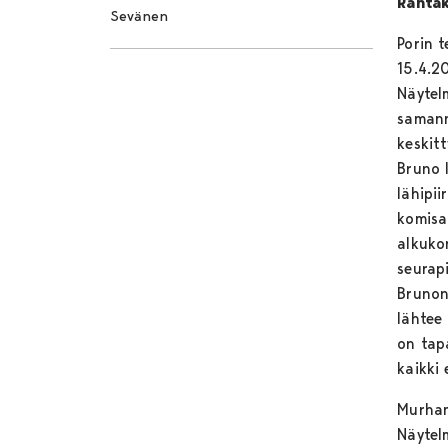
Rantak
Sevänen
Porin 
15.4.2
Näytel
samann
keskitt
Bruno 
lähipi
komisa
alkuko
seurap
Brunon
lähtee
on tapa
kaikki 
Murham
Näytel