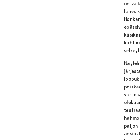
on vai
lähes 
Honkan
epäsel
käsiki
kohtau
selkey
Näytel
järjes
loppuk
poikke
värima
olekaa
teatraa
hahmot
paljon 
ansios