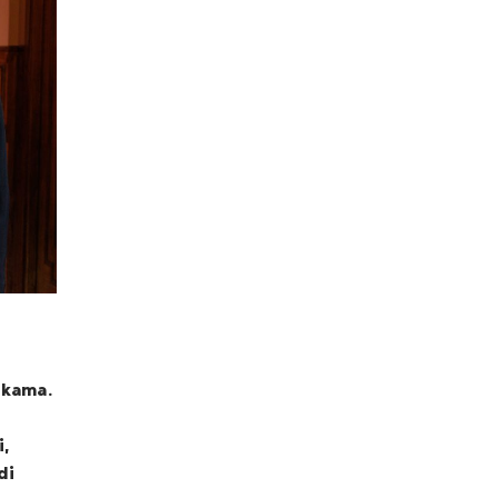
lkama.
,
di