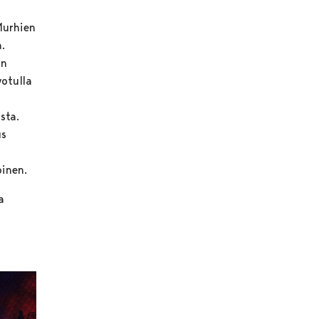
 Murhien
.
un
votulla
sta.
us
inen.
a