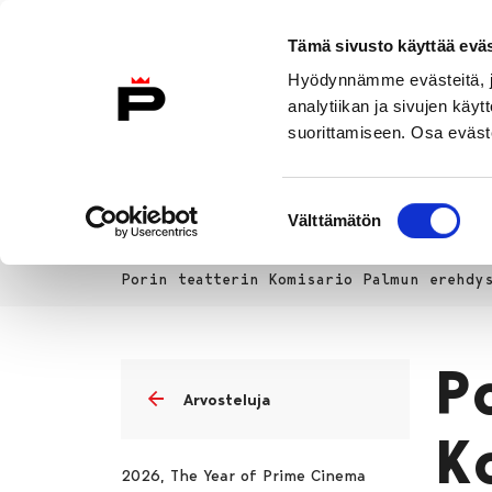
Siirry sisältöön
Tämä sivusto käyttää eväs
Suomeksi
Hyödynnämme evästeitä, jo
Etusivulle
analytiikan ja sivujen kä
suorittamiseen. Osa eväste
Asuminen ja
Kasvatu
ympäristö
koulu
Suostumuksen
Välttämätön
valinta
Kasvatus ja koulutus
Lukio
T
Etusivu
Porin teatterin Komisario Palmun erehdy
P
Arvosteluja
K
2026, The Year of Prime Cinema