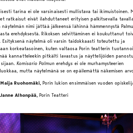
isesti tarina ei ole varsinaisesti mullistava tai ikimuistoinen.
set ratkaisut eivät ilahduttaneet erityisen palkitsevalla tavalla
 näytelmän nimi jättää jälkeensä lähinnä hämmennystä Palm
sasta erehdyksestä. Rikoksen selvittäminen ei koukuttanut toi
. Esityksenä näytelmä oli varsin taidokkaasti toteutettu ja
taan korkeatasoinen, kuten valtaosa Porin teatterin tuotannoi
mää kannatteleekin pitkälti lavastus ja näyttelijöiden panost
 sijaan.
Komisario Palmun erehdys
ei ole murhamysteerien
luokkaa, mutta näytelmänä se on epäilemättä näkemisen arvo
:
Maija Ruohomäki,
Porin lukion ensimmäisen vuoden opiskelij
Janne Alhonpää,
Porin Teatteri