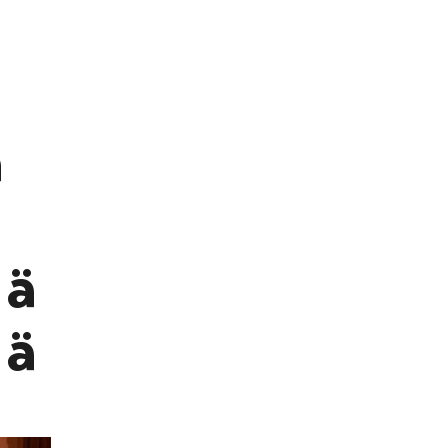
a
ää
ää