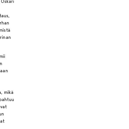
 Oskari
n
taus,
urhan
mistä
arinan
mii
in
daan
a, mikä
apahtuu
avat
un
dat