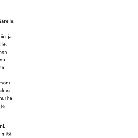
ärelle.
iin ja
lle.
nen
ena
na
 moni
Palmu
 murha
 ja
ni.
 niitä