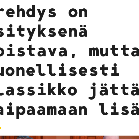
rehdys on
sityksenä
oistava, mutt
uonellisesti
lassikko jätt
aipaamaan lis