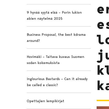
e
9 hyvää syytä elää – Porin lukion
abien näytelmä 2025
e
l
Business Proposal, the best kdrama
around?
j
Hovimäki – Taitava kuvaus Suomen
sodan kokemuksista
k
Inglourious Bastards – Can it already
k
be called a classic?
Opettajien lempikirjat