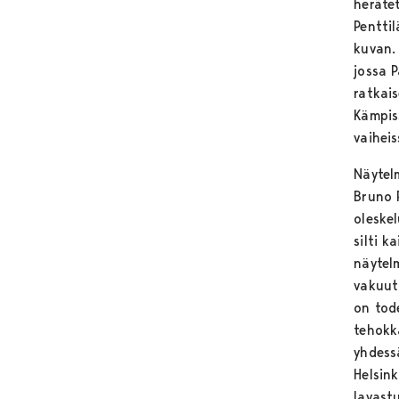
herätet
Pentti
kuvan.
jossa 
ratkai
Kämpis
vaihei
Näytel
Bruno 
oleske
silti k
näytel
vakuut
on tod
tehokk
yhdess
Helsink
lavast