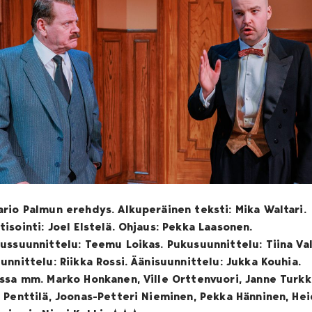
rio Palmun erehdys. Alkuperäinen teksti: Mika Waltari.
isointi: Joel Elstelä. Ohjaus: Pekka Laasonen.
ussuunnittelu: Teemu Loikas. Pukusuunnittelu: Tiina Va
unnittelu: Riikka Rossi. Äänisuunnittelu: Jukka Kouhia.
ssa mm. Marko Honkanen, Ville Orttenvuori, Janne Turkki
 Penttilä, Joonas-Petteri Nieminen, Pekka Hänninen, Hei