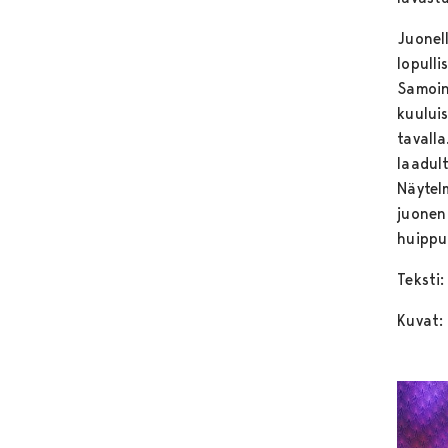
Juonell
lopulli
Samoin
kuului
tavalla
laadul
Näytel
juonen
huippu
Teksti
Kuvat: