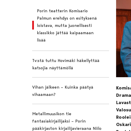
Porin teatterin Komisario
Palmun erehdys on esityksenä
loistava, mutta juonellisesti
klassikko jättää kaipaamaan
lisää
Tv:stä tuttu Hovimäki häkellyttää
katsojia näyttämöllä
Vihan jälkeen – Kuinka päätyä
Komisa
vihaamaan?
Dramat
Lavast
Valosu
Metallimuusikon tie
Roolei
fantasiakirjailijaksi – Porin
Oskari
pääkirjaston kirjailijavieraana Niilo