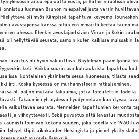
tyä yleisössä aitoa epäluottamusta, ja Batlerin roolissa oleva
lä onnistuu luomaan Brunon miespalvelijasta varsin huvittava
 Miellyttävä oli myös Kämpissä tapahtuva kevyempi lounaskoh
Palmu avustajiensa kanssa pitää ensimmäistä kertaa tauon m
semisen ohessa. Etenkin avustajaetsivien Virran ja Kokin säätä
sä oli hellyttävää seurata, samoin kuten kaikissa muissakin t
ssa.
män lavastus oli hyvin vakuuttava. Näytelmän päämiljöönä toi
Rygseckin koti. Vaikka suurin osa kohtauksista tapahtuu kod
lusalissa, kohtalaisen yksinkertaisessa huoneessa, tilasta saa
aikki irti. Koska kyseessä on murhamysteerin ratkaiseminen,
mässä oli paljon mukana takaumia, jotka toteutettiin todella
tavasti. Takaumien yhteydessä hyödynnetään kääntyvää lava
ella vaikuttavaa seurata. Menneiden tapahtumien kerronta t
aasti ja viihdyttävästi. Sekä puvustus että lavastus muodost
ä kauniisti toimivan kokonaisuuden, joka todella vie 1930-luv
iin. Lyhyet klipit aikakauden Helsingistä ja pienet yksityiskoh
uksessa ovat mukavia lisäyksiä.