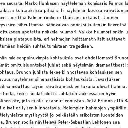
kea seurata. Marko Honkasen näyttelemän komisario Palmun l
kaikissa kohtauksissa pitää silti näytelmän koossa vaivattomas
en suorittaa Palmun roolin erittäin ansiokkaasti. Juonen
vyyksien aiheuttamaa päänvaivaa onneksi kuitenkin lieventää
rjoitukseen upotettu nokkela huumori. Vaikka huumori onkin u
ksissa pintapuolista, eri hahmojen heittämät vitsit auttavat
ttämään heidän suhtautumistaan tragediaan.
män mieleenpainuvimpia kohtauksia ovat ehdottomasti Bruno
tämät omituisluonteiset juhlat sekä näytelmän dramaattisesti 
ohtaus. Brunon juhlista tekee kiinnostavan kohtauksen sen
avuus näytelmän siihenastisista kohtauksista. Lavastuksen
ailma muuttuu täysin, eivätkä maskien takana olevat hahmot
n heitä, keiksi heidät oletti. Juhlakohtauksessa on hyvin
linen ote, jota ei olisi osannut ennustaa. Sekä Brunon että B
 olivat erityisen kiinnostavia. Molempien hahmojen ympärille 
tietynlaista mystisyyttä jo pelkästään erikoisten luonteiden
ta. Brunon roolia näyttelevä Peter-Sebastian Lehtonen saa