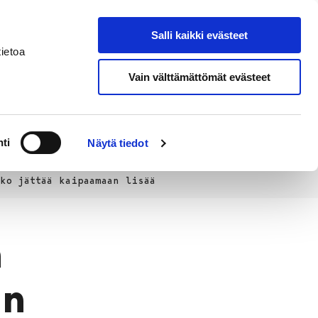
Salli kaikki evästeet
Tapahtumakalenteri
Hae sivustolta
ietoa
Vain välttämättömät evästeet
Työ ja
Kaupunki ja
rittäminen
hallinto
ti
Näytä tiedot
ko jättää kaipaamaan lisää
n
un