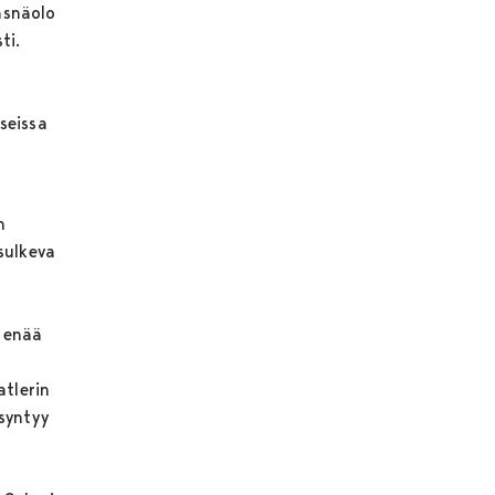
äsnäolo
ti.
seissa
n
sulkeva
 enää
atlerin
syntyy