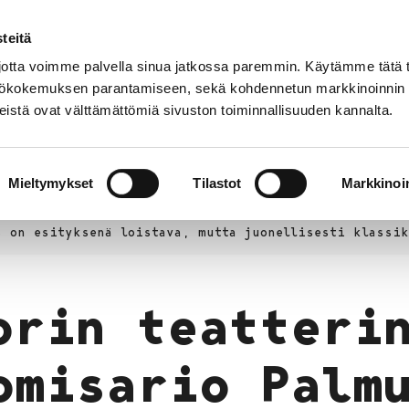
teitä
Puhelinluettelo
Anna palautetta
tta voimme palvella sinua jatkossa paremmin. Käytämme tätä t
yttökokemuksen parantamiseen, sekä kohdennetun markkinoinnin
istä ovat välttämättömiä sivuston toiminnallisuuden kannalta.
s ja
Vapaa-
Hyvinvointi
tus
aika
y
Mieltymykset
Tilastot
Markkinoin
iäksää?-verkkolehti
Arvosteluja
s on esityksenä loistava, mutta juonellisesti klassik
orin teatteri
omisario Palm