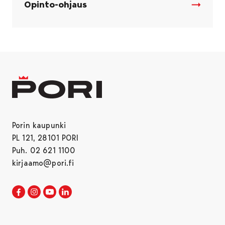
Opinto-ohjaus
Porin kaupunki
PL 121, 28101 PORI
Puh. 02 621 1100
kirjaamo@pori.fi
Porin kaupunki Facebookissa
Avautuu uudessa välilehdessä
Porin kaupunki Instagramissa
Avautuu uudessa välilehdessä
Porin kaupunki Youtubessa
Avautuu uudessa välilehdessä
Porin kaupunki LinkedInissa
Avautuu uudessa välilehdessä