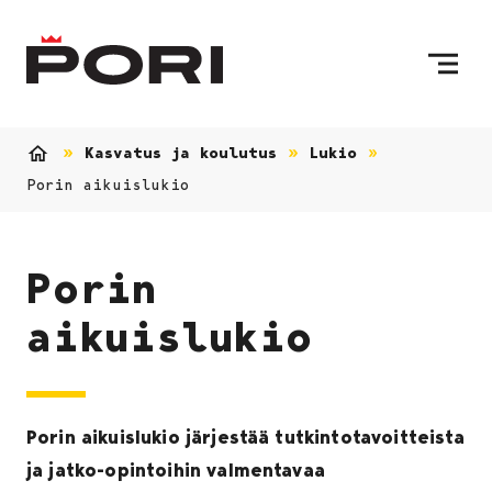
Siirry sisältöön
Etusivulle
Kasvatus ja koulutus
Lukio
Etusivu
Porin aikuislukio
Porin
aikuislukio
Porin aikuislukio järjestää tutkintotavoitteista
ja jatko-opintoihin valmentavaa