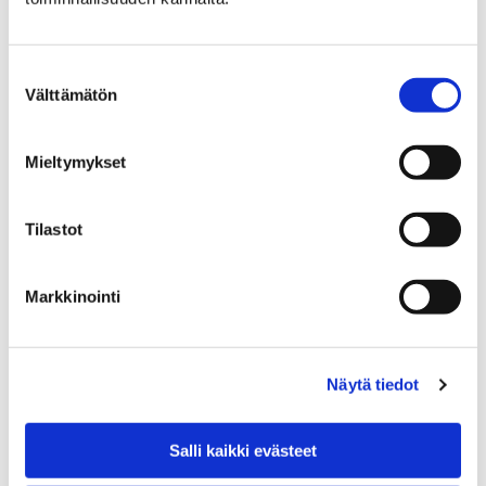
AIPE
Suostumuksen
Välttämätön
valinta
Opinto-ohjaus
Mieltymykset
Tilastot
Ylioppilastutkinto
Markkinointi
Näytä tiedot
Salli kaikki evästeet
Yhteystiedot