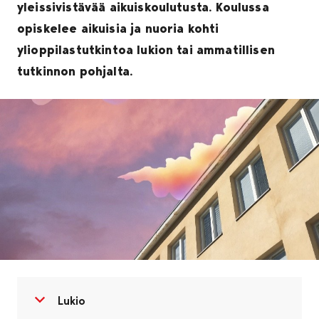
yleissivistävää aikuiskoulutusta. Koulussa
opiskelee aikuisia ja nuoria kohti
ylioppilastutkintoa lukion tai ammatillisen
tutkinnon pohjalta.
Avaa valikko
Sulje valikko
Lukio