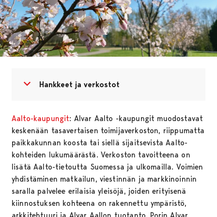
Avaa valikko
Sulje valikko
Hankkeet ja verkostot
Aalto-kaupungit
: Alvar Aalto -kaupungit muodostavat
keskenään tasavertaisen toimijaverkoston, riippumatta
paikkakunnan koosta tai siellä sijaitsevista Aalto-
kohteiden lukumäärästä. Verkoston tavoitteena on
lisätä Aalto-tietoutta Suomessa ja ulkomailla. Voimien
yhdistäminen matkailun, viestinnän ja markkinoinnin
saralla palvelee erilaisia yleisöjä, joiden erityisenä
kiinnostuksen kohteena on rakennettu ympäristö,
arkkitehtuuri ja Alvar Aallon tuotanto. Porin Alvar