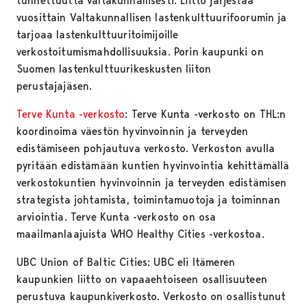
tunnettuutta valtakunnallisesti. Liitto järjestää
vuosittain Valtakunnallisen lastenkulttuurifoorumin ja
tarjoaa lastenkulttuuritoimijoille
verkostoitumismahdollisuuksia. Porin kaupunki on
Suomen lastenkulttuurikeskusten liiton
perustajajäsen.
Terve Kunta -verkosto
: Terve Kunta -verkosto on THL:n
koordinoima väestön hyvinvoinnin ja terveyden
edistämiseen pohjautuva verkosto. Verkoston avulla
pyritään edistämään kuntien hyvinvointia kehittämällä
verkostokuntien hyvinvoinnin ja terveyden edistämisen
strategista johtamista, toimintamuotoja ja toiminnan
arviointia. Terve Kunta -verkosto on osa
maailmanlaajuista WHO Healthy Cities -verkostoa.
UBC Union of Baltic Cities: UBC eli Itämeren
kaupunkien liitto on vapaaehtoiseen osallisuuteen
perustuva kaupunkiverkosto. Verkosto on osallistunut