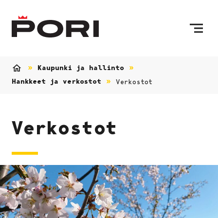
Siirry sisältöön
Etusivulle
Kaupunki ja hallinto
Etusivu
Hankkeet ja verkostot
Verkostot
Verkostot