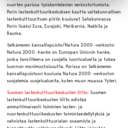
nuorten parissa työskentelevien verkostoitumista.
Porin lastenkulttuurikeskuksen kautta valtakunnallisen
lastenkulttuurituen piiriin kuuluvat Satakunnassa
Porin lisäksi Eura, Eurajoki, Merikarvia, Nakkila ja
Rauma.
Selkämeren kansallispuisto/Natura 2000 -verkosto:
Natura 2000 -hanke on Euroopan Unionin hanke,
jonka tavoitteena on suojella luontoalueita ja tukea
luonnon monimuotoisuutta. Porissa on Selkämeren
kansallispuistoon kuuluvia Natura 2000 -verkoston
suojelemia suojelualueita, kuten muun muassa Yyteri.
Suomen lastenkulttuurikeskusten liitto
: Suomen
lastenkulttuurikeskusten liitto edistää
ammattimaisesti toimivien lasten- ja
nuortenkulttuurikeskusten toimintaedellytyksiä ja
vahvistaa lastenkulttuurialan osaamista ja