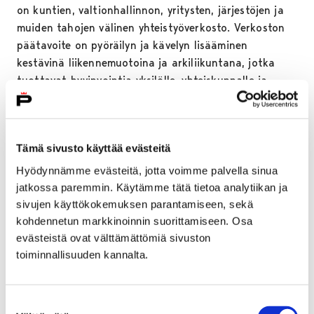
on kuntien, valtionhallinnon, yritysten, järjestöjen ja
muiden tahojen välinen yhteistyöverkosto. Verkoston
päätavoite on pyöräilyn ja kävelyn lisääminen
kestävinä liikennemuotoina ja arkiliikuntana, jotka
tuottavat hyvinvointia yksilölle, yhteiskunnalle ja
ympäristölle.
Reilun kaupan kaupunki
: Porin kaupunki on
kaupunginvaltuuston päätöksellä sitoutunut
Tämä sivusto käyttää evästeitä
edistämään reilua kauppaa. Arvonimen myötä Porin
Hyödynnämme evästeitä, jotta voimme palvella sinua
kaupunki on sitoutunut esimerkiksi tarjoamaan omissa
jatkossa paremmin. Käytämme tätä tietoa analytiikan ja
tilaisuuksissaan reilusti tuotettua kahvia ja teetä sekä
sivujen käyttökokemuksen parantamiseen, sekä
tiedottamaan Reilusta kaupasta asukkailleen.
kohdennetun markkinoinnin suorittamiseen. Osa
Kaupunki on järjestänyt pääkirjaston yhteyteen
evästeistä ovat välttämättömiä sivuston
infotilan, jossa on jaossa tietoa Reilun kaupan
toiminnallisuuden kannalta.
järjestelmästä. Lisäksi arvonimen keskeisenä kriteerinä
on kestävien hankintojen lisääminen ja toiminnan
kehittäminen jatkuvasti.
Suostumuksen