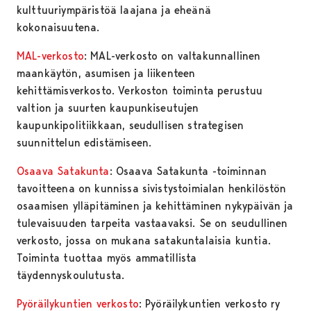
kulttuuriympäristöä laajana ja eheänä
kokonaisuutena.
MAL-verkosto
: MAL-verkosto on valtakunnallinen
maankäytön, asumisen ja liikenteen
kehittämisverkosto. Verkoston toiminta perustuu
valtion ja suurten kaupunkiseutujen
kaupunkipolitiikkaan, seudullisen strategisen
suunnittelun edistämiseen.
Osaava Satakunta
: Osaava Satakunta -toiminnan
tavoitteena on kunnissa sivistystoimialan henkilöstön
osaamisen ylläpitäminen ja kehittäminen nykypäivän ja
tulevaisuuden tarpeita vastaavaksi. Se on seudullinen
verkosto, jossa on mukana satakuntalaisia kuntia.
Toiminta tuottaa myös ammatillista
täydennyskoulutusta.
Pyöräilykuntien verkosto
: Pyöräilykuntien verkosto ry