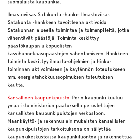
suomalaista kaupunkia.
Ilmastoviisas Satakunta -hanke: Ilmastoviisas
Satakunta -hankkeen tavoitteena aktivoida
Satakunnan alueella toimintaa ja toimenpiteitä, jotka
vähentävät päästöjä. Toiminta keskittyy
päästökaupan ulkopuolisten
kasvihuonekaasupäästöjen vähentämiseen. Hankkeen
toiminta keskittyy ilmasto-ohjelmien ja Hinku-
toiminnan aktivoimiseen ja käytännön toteutukseen
mm. energiatehokkuussopimuksen toteutuksen
kautta.
Kansallinen kaupunkipuisto
: Porin kaupunki kuuluu
ympäristöministeriön päätöksellä perustettujen
kansallisten kaupunkipuistojen verkostoon.
Maankäyttö- ja rakennuslain mukaisten kansallisten
kaupunkipuistojen tarkoituksena on säilyttää
kaupunkikeskustoissa kaupunkiluontoa ja rakennettua