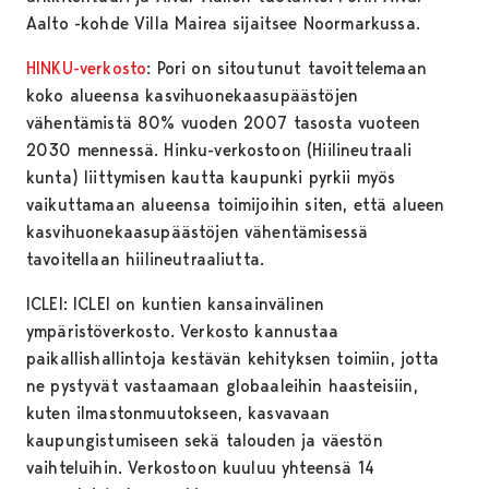
Aalto -kohde Villa Mairea sijaitsee Noormarkussa.
HINKU-verkosto
: Pori on sitoutunut tavoittelemaan
koko alueensa kasvihuonekaasupäästöjen
vähentämistä 80% vuoden 2007 tasosta vuoteen
2030 mennessä. Hinku-verkostoon (Hiilineutraali
kunta) liittymisen kautta kaupunki pyrkii myös
vaikuttamaan alueensa toimijoihin siten, että alueen
kasvihuonekaasupäästöjen vähentämisessä
tavoitellaan hiilineutraaliutta.
ICLEI: ICLEI on kuntien kansainvälinen
ympäristöverkosto. Verkosto kannustaa
paikallishallintoja kestävän kehityksen toimiin, jotta
ne pystyvät vastaamaan globaaleihin haasteisiin,
kuten ilmastonmuutokseen, kasvavaan
kaupungistumiseen sekä talouden ja väestön
vaihteluihin. Verkostoon kuuluu yhteensä 14