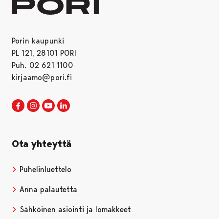
Porin kaupunki
PL 121, 28101 PORI
Puh. 02 621 1100
kirjaamo@pori.fi
Porin kaupunki Facebookissa
Avautuu uudessa välilehdessä
Porin kaupunki Instagramissa
Avautuu uudessa välilehdessä
Porin kaupunki Youtubessa
Avautuu uudessa välilehdessä
Porin kaupunki LinkedInissa
Avautuu uudessa välilehdessä
Ota yhteyttä
Puhelinluettelo
Anna palautetta
Sähköinen asiointi ja lomakkeet