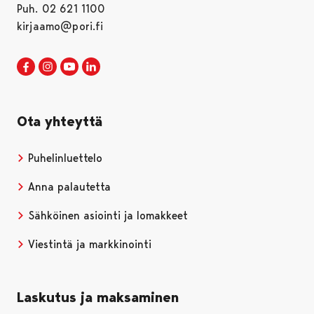
Puh. 02 621 1100
kirjaamo@pori.fi
Porin kaupunki Facebookissa
Avautuu uudessa välilehdessä
Porin kaupunki Instagramissa
Avautuu uudessa välilehdessä
Porin kaupunki Youtubessa
Avautuu uudessa välilehdessä
Porin kaupunki LinkedInissa
Avautuu uudessa välilehdessä
Ota yhteyttä
Puhelinluettelo
Anna palautetta
Sähköinen asiointi ja lomakkeet
Viestintä ja markkinointi
Laskutus ja maksaminen