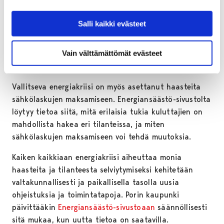
otettava valtakunnallisesti käyttöön, Energiansäästö-
sivustolle on kerätty myös tietoa siitä, miten niihin
Salli kaikki evästeet
kannattaa varautua ja miten niiden aikana tulee
toimia. Sivustolta löytyvät linkit eri viranomaisten ja
Vain välttämättömät evästeet
järjestöjen sekä myös Pori Energian ja Porin Veden
ajantasaisiin ohjeistuksiin.
Vallitseva energiakriisi on myös asettanut haasteita
sähkölaskujen maksamiseen. Energiansäästö-sivustolta
löytyy tietoa siitä, mitä erilaisia tukia kuluttajien on
mahdollista hakea eri tilanteissa, ja miten
sähkölaskujen maksamiseen voi tehdä muutoksia.
Kaiken kaikkiaan energiakriisi aiheuttaa monia
haasteita ja tilanteesta selviytymiseksi kehitetään
valtakunnallisesti ja paikallisella tasolla uusia
ohjeistuksia ja toimintatapoja. Porin kaupunki
päivittääkin
Energiansäästö-sivustoaan
säännöllisesti
sitä mukaa, kun uutta tietoa on saatavilla.