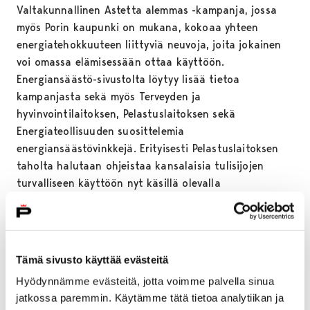
Valtakunnallinen Astetta alemmas -kampanja, jossa
myös Porin kaupunki on mukana, kokoaa yhteen
energiatehokkuuteen liittyviä neuvoja, joita jokainen
voi omassa elämisessään ottaa käyttöön.
Energiansäästö-sivustolta löytyy lisää tietoa
kampanjasta sekä myös Terveyden ja
hyvinvointilaitoksen, Pelastuslaitoksen sekä
Energiateollisuuden suosittelemia
energiansäästövinkkejä. Erityisesti Pelastuslaitoksen
taholta halutaan ohjeistaa kansalaisia tulisijojen
turvalliseen käyttöön nyt käsillä olevalla
lämmityskaudella.
Energiansäästö-sivusto kokoaa myös yhteen Porin
kaupungin suunnitellut ja toteuttamat toimet
Tämä sivusto käyttää evästeitä
energian säästämiseksi, joita ovat muun muassa
kaupungin toimitilojen sisälämpötilojen laskeminen,
Hyödynnämme evästeitä, jotta voimme palvella sinua
kausivalaistuksen valaistusajan lyhentäminen sekä
jatkossa paremmin. Käytämme tätä tietoa analytiikan ja