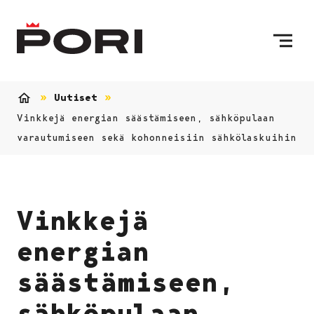
Siirry sisältöön
Etusivulle
Uutiset
Etusivu
Vinkkejä energian säästämiseen, sähköpulaan
varautumiseen sekä kohonneisiin sähkölaskuihin
Vinkkejä
energian
säästämiseen,
sähköpulaan