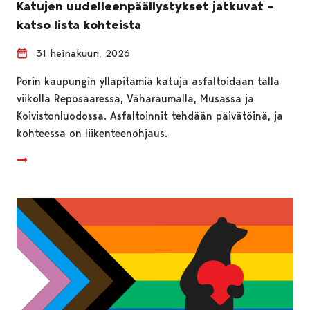
Katujen uudelleenpäällystykset jatkuvat –
katso lista kohteista
31 heinäkuun, 2026
Porin kaupungin ylläpitämiä katuja asfaltoidaan tällä
viikolla Reposaaressa, Vähäraumalla, Musassa ja
Koivistonluodossa. Asfaltoinnit tehdään päivätöinä, ja
kohteessa on liikenteenohjaus.