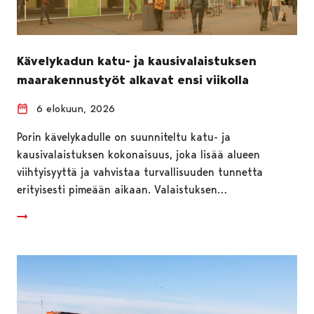
Kävelykadun katu- ja kausivalaistuksen
maarakennustyöt alkavat ensi viikolla
6 elokuun, 2026
Porin kävelykadulle on suunniteltu katu- ja
kausivalaistuksen kokonaisuus, joka lisää alueen
viihtyisyyttä ja vahvistaa turvallisuuden tunnetta
erityisesti pimeään aikaan. Valaistuksen…