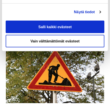
julistanut vuoden 2026 hissi- ja
esteettömyysavustukset haettaviksi. Avustuksilla
Näytä tiedot
tuetaan hankkeita, jotka parantavat rakennusten
esteettömyyttä…
Salli kaikki evästeet
Vain välttämättömät evästeet