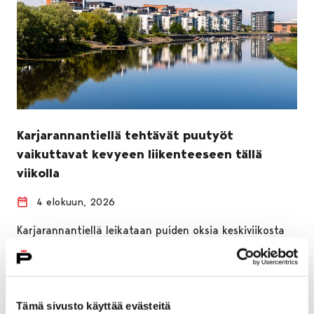
Karjarannantiellä tehtävät puutyöt
vaikuttavat kevyeen liikenteeseen tällä
viikolla
4 elokuun, 2026
Karjarannantiellä leikataan puiden oksia keskiviikosta
perjantaihin 5.–7. elokuuta 2026 kello 7–17 välillä.
Kevyenliikenteenväylää joudutaan sulkemaan osissa
tietä, ja kevyt liikenne…
Tämä sivusto käyttää evästeitä