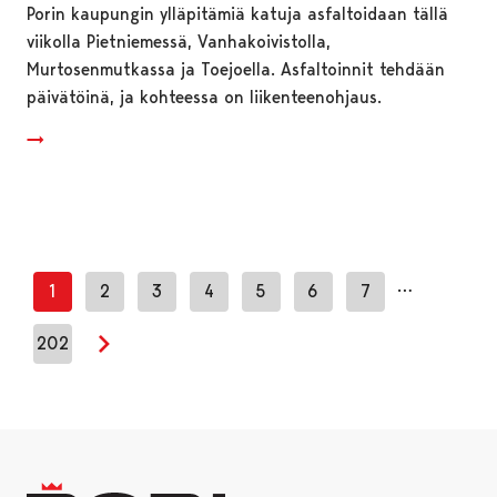
Porin kaupungin ylläpitämiä katuja asfaltoidaan tällä
viikolla Pietniemessä, Vanhakoivistolla,
Murtosenmutkassa ja Toejoella. Asfaltoinnit tehdään
päivätöinä, ja kohteessa on liikenteenohjaus.
…
1
2
3
4
5
6
7
202
Seuraava sivu