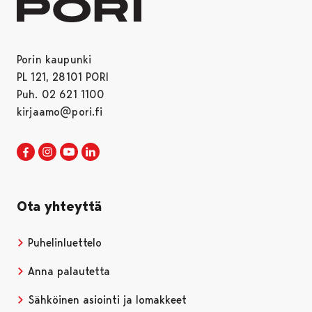
Porin kaupunki
PL 121, 28101 PORI
Puh. 02 621 1100
kirjaamo@pori.fi
Porin kaupunki Facebookissa
Avautuu uudessa välilehdessä
Porin kaupunki Instagramissa
Avautuu uudessa välilehdessä
Porin kaupunki Youtubessa
Avautuu uudessa välilehdessä
Porin kaupunki LinkedInissa
Avautuu uudessa välilehdessä
Ota yhteyttä
Puhelinluettelo
Anna palautetta
Sähköinen asiointi ja lomakkeet