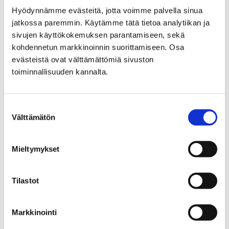
Hyödynnämme evästeitä, jotta voimme palvella sinua
jatkossa paremmin. Käytämme tätä tietoa analytiikan ja
sivujen käyttökokemuksen parantamiseen, sekä
kohdennetun markkinoinnin suorittamiseen. Osa
evästeistä ovat välttämättömiä sivuston
toiminnallisuuden kannalta.
Suostumuksen
Välttämätön
valinta
Mieltymykset
Pori avaa vuoden 2026 hissi- ja
esteettömyysavustusten haut
Tilastot
3 elokuun, 2026
Markkinointi
Porin kaupungin elinvoima- ja ympäristölautakunta on