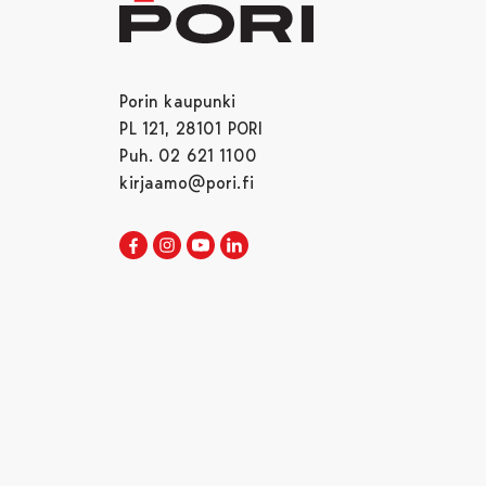
Porin kaupunki
PL 121, 28101 PORI
Puh. 02 621 1100
kirjaamo@pori.fi
Porin kaupunki Facebookissa
Avautuu uudessa välilehdessä
Porin kaupunki Instagramissa
Avautuu uudessa välilehdessä
Porin kaupunki Youtubessa
Avautuu uudessa välilehdessä
Porin kaupunki LinkedInissa
Avautuu uudessa välilehdessä