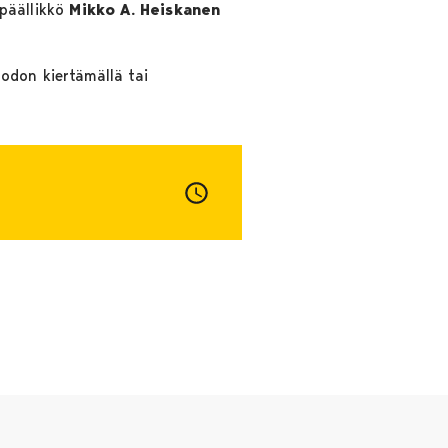
ipäällikkö
Mikko A. Heiskanen
odon kiertämällä tai