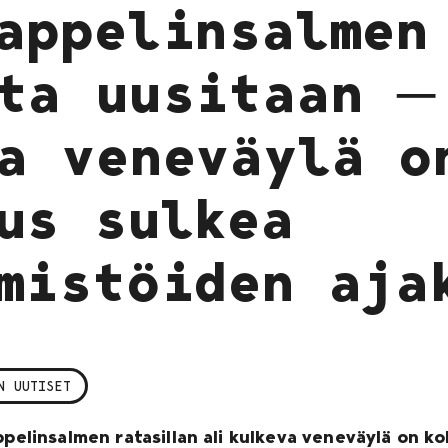
appelinsalmen
ta uusitaan ─
a veneväylä o
us sulkea
mistöiden aja
N UUTISET
ppelinsalmen ratasillan ali kulkeva veneväylä on k