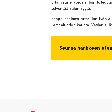
pitämistä ei voida silloin toteutt
selventää sulun syytä.
Kappelinsalmen ratasillan työn a
Lampaluodon kautta. Väylän sulke
Seuraa hankkeen ete