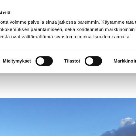
teitä
Puhelinluettelo
Anna palautetta
tta voimme palvella sinua jatkossa paremmin. Käytämme tätä t
yttökokemuksen parantamiseen, sekä kohdennetun markkinoinnin
istä ovat välttämättömiä sivuston toiminnallisuuden kannalta.
s ja
Vapaa-
Hyvinvointi
tus
aika
y
Mieltymykset
Tilastot
Markkinoin
atasilta uusitaan ─ sillan alittava veneväylä on tark