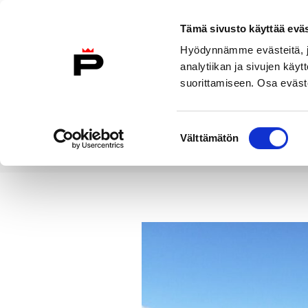
Siirry sisältöön
Tämä sivusto käyttää eväs
Suomeksi
Hyödynnämme evästeitä, jo
Etusivulle
analytiikan ja sivujen kä
suorittamiseen. Osa eväste
Asuminen ja
Kasvatu
ympäristö
koulu
Suostumuksen
Välttämätön
valinta
Uutiset
Porin Kappelinsalmen r
Etusivu