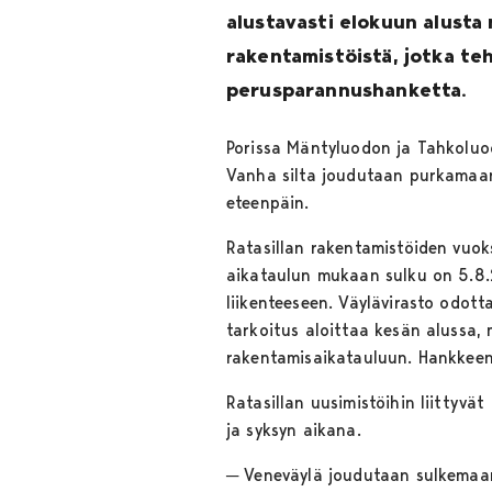
alustavasti elokuun alusta
rakentamistöistä, jotka t
perusparannushanketta.
Porissa Mäntyluodon ja Tahkoluod
Vanha silta joudutaan purkamaan. 
eteenpäin.
Ratasillan rakentamistöiden vuok
aikataulun mukaan sulku on 5.8.
liikenteeseen. Väylävirasto odott
tarkoitus aloittaa kesän alussa,
rakentamisaikatauluun. Hankkeen
Ratasillan uusimistöihin liittyvä
ja syksyn aikana.
─ Veneväylä joudutaan sulkemaan