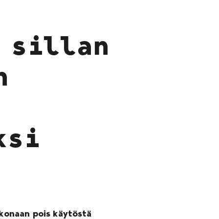
 sillan
n
ksi
okonaan pois käytöstä