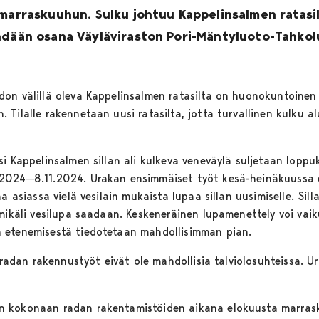
 marraskuuhun. Sulku johtuu Kappelinsalmen ratasi
ehdään osana Väyläviraston Pori-Mäntyluoto-Tahko
on välillä oleva Kappelinsalmen ratasilta on huonokuntoinen 
Tilalle rakennetaan uusi ratasilta, jotta turvallinen kulku al
si Kappelinsalmen sillan ali kulkeva veneväylä suljetaan loppu
2024─8.11.2024. Urakan ensimmäiset työt kesä-heinäkuussa ei
aa asiassa vielä vesilain mukaista lupaa sillan uusimiselle. Si
 mikäli vesilupa saadaan. Keskeneräinen lupamenettely voi vai
 etenemisestä tiedotetaan mahdollisimman pian.
t radan rakennustyöt eivät ole mahdollisia talviolosuhteissa. U
 kokonaan radan rakentamistöiden aikana elokuusta marrasku