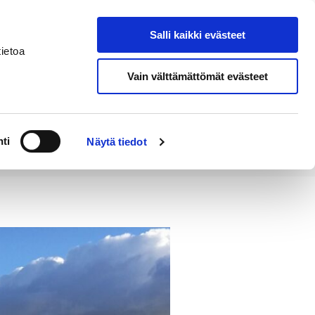
Salli kaikki evästeet
Tapahtumakalenteri
Hae sivustolta
ietoa
Vain välttämättömät evästeet
Työ ja
Kaupunki ja
rittäminen
hallinto
ti
Näytä tiedot
oitus sulkea rakentamistöiden ajaksi