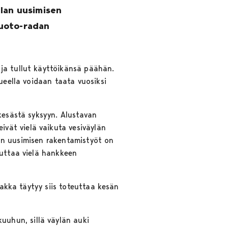
llan uusimisen
luoto-radan
ja tullut käyttöikänsä päähän.
ueella voidaan taata vuosiksi
kesästä syksyyn. Alustavan
vät vielä vaikuta vesiväylän
llan uusimisen rakentamistyöt on
kuttaa vielä hankkeen
rakka täytyy siis toteuttaa kesän
uhun, sillä väylän auki