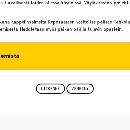
aa turvallisesti töiden ollessa käynnissä, Väyläviraston projekt
ikana Kappelinsalmelta Reposaareen vesiteitse pääsee Tahkolu
misesta tiedotetaan myös paikan päälle tulevin opastein.
nemistä
LIIKENNE
VENEILY