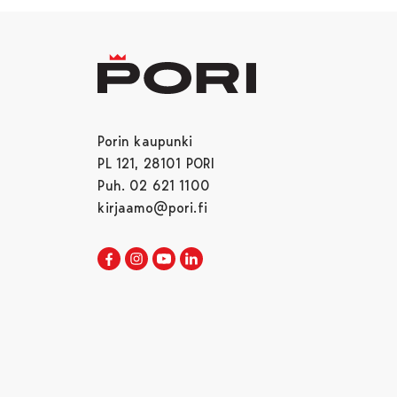
Porin kaupunki
PL 121, 28101 PORI
Puh. 02 621 1100
kirjaamo@pori.fi
Porin kaupunki Facebookissa
Avautuu uudessa välilehdessä
Porin kaupunki Instagramissa
Avautuu uudessa välilehdessä
Porin kaupunki Youtubessa
Avautuu uudessa välilehdessä
Porin kaupunki LinkedInissa
Avautuu uudessa välilehdessä