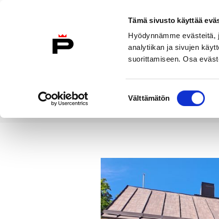
Siirry sisältöön
Tämä sivusto käyttää eväs
Suomeksi
Hyödynnämme evästeitä, jo
Etusivulle
analytiikan ja sivujen kä
suorittamiseen. Osa eväste
Asuminen ja
Kasvatu
ympäristö
koulu
Suostumuksen
Välttämätön
valinta
Uutiset
Riihikadun entinen päi
Etusivu