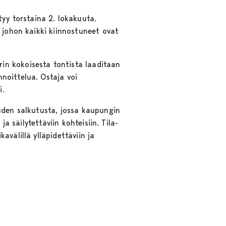
yy torstaina 2. lokakuuta.
, johon kaikki kiinnostuneet ovat
in kokoisesta tontista laaditaan
noittelua. Ostaja voi
i.
uuden salkutusta, jossa kaupungin
a säilytettäviin kohteisiin. Tila-
välillä ylläpidettäviin ja