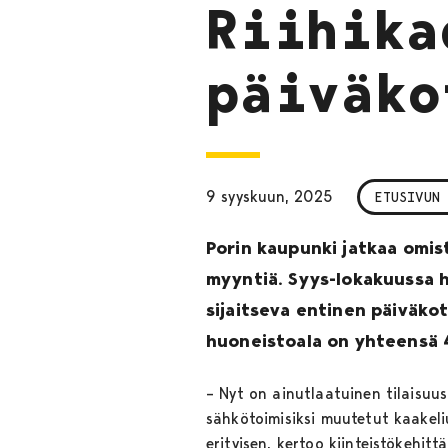
Riihika
päiväko
9 syyskuun, 2025
ETUSIVUN
Porin kaupunki jatkaa omis
myyntiä. Syys-lokakuussa 
sijaitseva entinen päiväk
huoneistoala on yhteensä 
– Nyt on ainutlaatuinen tilaisuu
sähkötoimisiksi muutetut kaakeli
erityisen, kertoo kiinteistökehitt