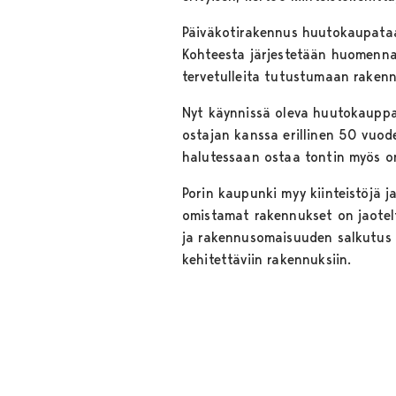
Päiväkotirakennus huutokaupata
Kohteesta järjestetään huomenna 
tervetulleita tutustumaan rakenn
Nyt käynnissä oleva huutokauppa
ostajan kanssa erillinen 50 vuod
halutessaan ostaa tontin myös o
Porin kaupunki myy kiinteistöjä 
omistamat rakennukset on jaoteltu 
ja rakennusomaisuuden salkutus tu
kehitettäviin rakennuksiin.