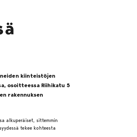
sä
neiden kiinteistöjen
, osoitteessa Riihikatu 5
isen rakennuksen
sa alkuperäiset, sittemmin
isyydessä tekee kohteesta