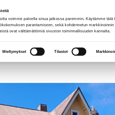
teitä
Puhelinluettelo
Anna palautetta
tta voimme palvella sinua jatkossa paremmin. Käytämme tätä t
yttökokemuksen parantamiseen, sekä kohdennetun markkinoinnin
istä ovat välttämättömiä sivuston toiminnallisuuden kannalta.
s ja
Vapaa-
Hyvinvointi
tus
aika
y
Mieltymykset
Tilastot
Markkinoin
väkoti on myynnissä