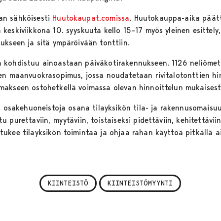
an sähköisesti
Huutokaupat.comissa
. Huutokauppa-aika päätt
keskiviikkona 10. syyskuuta kello 15–17 myös yleinen esittely
ukseen ja sitä ympäröivään tonttiin.
 kohdistuu ainoastaan päiväkotirakennukseen. 1126 neliömetr
en maanvuokrasopimus, jossa noudatetaan rivitalotonttien hin
makseen ostohetkellä voimassa olevan hinnoittelun mukaisest
ja osakehuoneistoja osana tilayksikön tila- ja rakennusomais
purettaviin, myytäviin, toistaiseksi pidettäviin, kehitettäviin j
kee tilayksikön toimintaa ja ohjaa rahan käyttöä pitkällä aika
KIINTEISTÖ
KIINTEISTÖMYYNTI