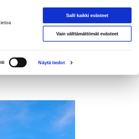
Salli kaikki evästeet
Tapahtumakalenteri
Hae sivustolta
ietoa
Vain välttämättömät evästeet
Työ ja
Kaupunki ja
rittäminen
hallinto
ti
Näytä tiedot