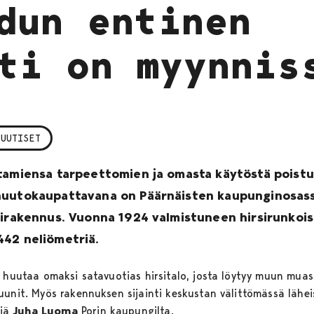
dun entinen
ti on myynnis
 UUTISET
tamiensa tarpeettomien ja omasta käytöstä poistu
huutokaupattavana on Päärnäisten kaupunginosassa
otirakennus. Vuonna 1924 valmistuneen hirsirunko
442 neliömetriä.
s huutaa omaksi satavuotias hirsitalo, josta löytyy muun muas
uunit. Myös rakennuksen sijainti keskustan välittömässä lähe
äjä
Juha Luoma
Porin kaupungilta.