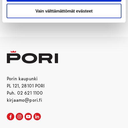
PORIN TAIDEMUSEO
TAIDE
Vain välttämättömät evästeet
VAUVOJEN VÄRIKYLPY
Porin kaupunki
PL 121, 28101 PORI
Puh. 02 621 1100
kirjaamo@pori.fi
Porin kaupunki Facebookissa
Avautuu uudessa välilehdessä
Porin kaupunki Instagramissa
Avautuu uudessa välilehdessä
Porin kaupunki Youtubessa
Avautuu uudessa välilehdessä
Porin kaupunki LinkedInissa
Avautuu uudessa välilehdessä