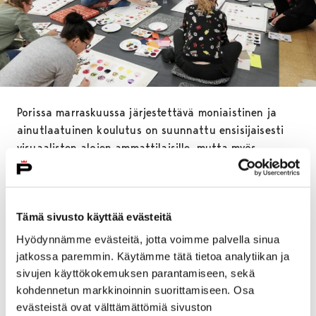
Porissa marraskuussa järjestettävä moniaistinen ja
ainutlaatuinen koulutus on suunnattu ensisijaisesti
visuaalisten alojen ammattilaisille, mutta myös
kasvatusalan ja perhetyön tekijöille. Kahden
kolmipäiväisen jakson muodostama koulutus antaa
valmiudet Vauvojen värikylpy -työpajojen ohjaamiseen
Tämä sivusto käyttää evästeitä
sekä toiminnan soveltamisen omaan työskentelyyn.
Hyödynnämme evästeitä, jotta voimme palvella sinua
– Koulutus kiinnostaa erittäin paljon
jatkossa paremmin. Käytämme tätä tietoa analytiikan ja
valtakunnallisesti, mutta olisi hienoa saada hakijoita
sivujen käyttökokemuksen parantamiseen, sekä
myös Satakunnan alueelta, toteaa koulutusta
kohdennetun markkinoinnin suorittamiseen. Osa
järjestävä varhaisiän taidetoiminnan vastaava
evästeistä ovat välttämättömiä sivuston