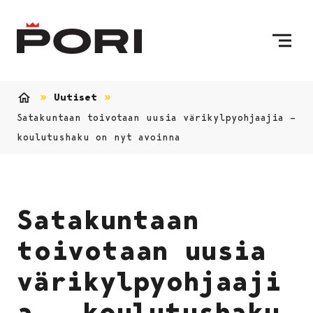
Siirry sisältöön
Etusivulle
Uutiset
Etusivu
Satakuntaan toivotaan uusia värikylpyohjaajia –
koulutushaku on nyt avoinna
Satakuntaan
toivotaan uusia
värikylpyohjaaji
a – koulutushaku