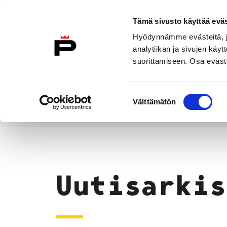
Siirry sisältöön
Tämä sivusto käyttää eväs
Suomeksi
Hyödynnämme evästeitä, jo
Etusivulle
analytiikan ja sivujen kä
suorittamiseen. Osa eväste
Asuminen ja
Kasvatu
ympäristö
koulu
Suostumuksen
Välttämätön
valinta
Uutiset
Etusivu
Uutisarkis