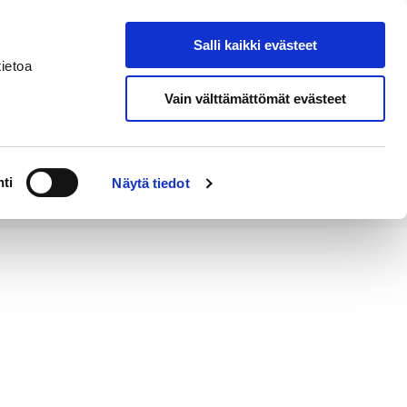
Salli kaikki evästeet
Tapahtumakalenteri
Hae sivustolta
ietoa
Vain välttämättömät evästeet
Työ ja
Kaupunki ja
rittäminen
hallinto
ti
Näytä tiedot