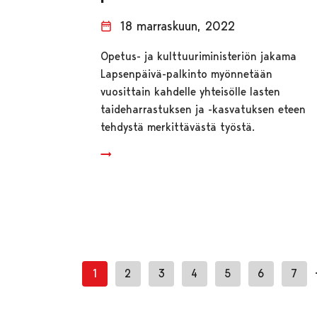
18 marraskuun, 2022
Opetus- ja kulttuuriministeriön jakama
Lapsenpäivä-palkinto myönnetään
vuosittain kahdelle yhteisölle lasten
taideharrastuksen ja -kasvatuksen eteen
tehdystä merkittävästä työstä.
1
2
3
4
5
6
7