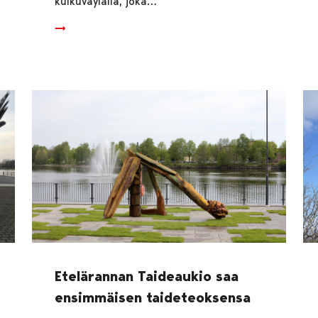
kulkuväylällä, joka…
Etelärannan Taideaukio saa
ensimmäisen taideteoksensa