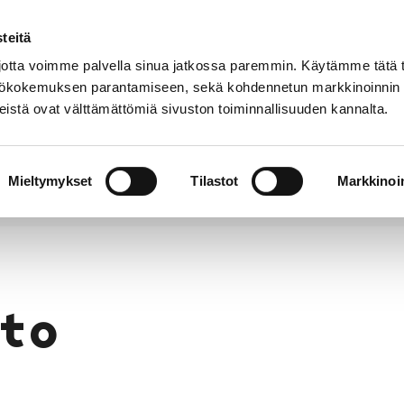
teitä
Puhelinluettelo
Anna palautetta
tta voimme palvella sinua jatkossa paremmin. Käytämme tätä t
yttökokemuksen parantamiseen, sekä kohdennetun markkinoinnin
istä ovat välttämättömiä sivuston toiminnallisuuden kannalta.
s ja
Vapaa-
Hyvinvointi
tus
aika
y
Mieltymykset
Tilastot
Markkinoin
to