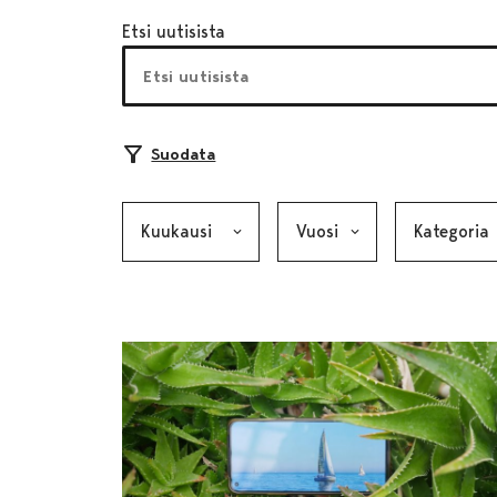
Etsi uutisista
Suodata
Kuukausi, valinta lähettää lomakkeen
Vuosi, valinta lähettää lom
Kategoria, v