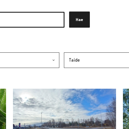
Hae
akkeen
alinta lähettää lomakkeen
Avainsana, valinta lähettää lo