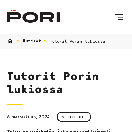
Siirry sisältöön
Etusivulle
Uutiset
Tutorit Porin lukiossa
Etusivu
Tutorit Porin
lukiossa
6 marraskuun, 2024
NETTILEHTI
Tutor on opiskelija, joka vapaaehtoisesti