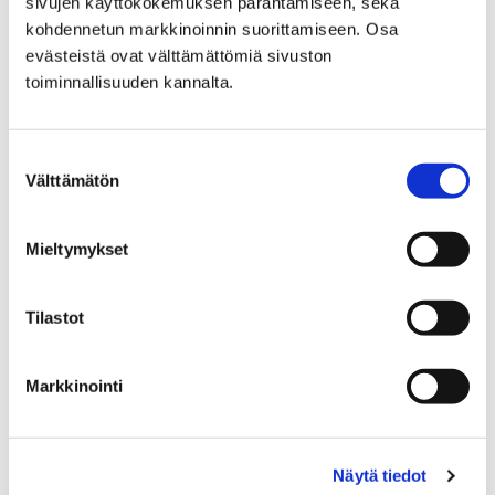
pysyä kuulolla ja ottaa tutorien Instagram haltuun
sivujen käyttökokemuksen parantamiseen, sekä
kohdennetun markkinoinnin suorittamiseen. Osa
@porinlukiotutorit
evästeistä ovat välttämättömiä sivuston
toiminnallisuuden kannalta.
Suostumuksen
Välttämätön
valinta
Mieltymykset
Tilastot
Markkinointi
Näytä tiedot