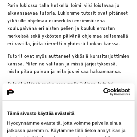
Porin lukiossa tällä hetkellä toimii viisi loistavaa ja
aikaansaavaa tutoria. Lukiomme tutorit ovat pitäneet
ykkösille ohjelmaa esimerkiksi ensimmäisenä
koulupäivänä erilaisten pelien ja koulukierrosten
merkeissä sekä ykkösten päivänä ohjelmaa seitsemällä
eri rastilla, joita kierrettiin yhdessä luokan kanssa.
Tutorit ovat myös auttaneet ykkösiä kurssitarjottimien
kanssa. Miten ne valitaan ja missä järjestyksessä,
mistä pitää painaa ja mitä jos ei saa haluamaansa.
Tutorit pitävät ruokalassa myös Tullaan tutuksi -
pöytää, joka sijaitsee lähellä erityisruokavaliotiskiä.
Pöydällä on kyltti, josta sen tunnistaa. Tullaan tutuksi
-pöydän ajatuksena on se, ettei ruokailua tarvitsisi
Tämä sivusto käyttää evästeitä
jättää väliin yksin syömisen takia. Pöydästä voi löytää
itselleen seuraa ja uusia kavereita. Tutorit ovat
Hyödynnämme evästeitä, jotta voimme palvella sinua
järjestämässä muutakin ohjelmaa, joten kannattaa
jatkossa paremmin. Käytämme tätä tietoa analytiikan ja