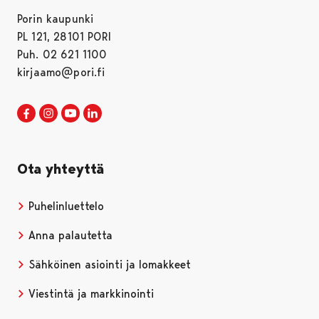
Porin kaupunki
PL 121, 28101 PORI
Puh. 02 621 1100
kirjaamo@pori.fi
Porin kaupunki Facebookissa
Avautuu uudessa välilehdessä
Porin kaupunki Instagramissa
Avautuu uudessa välilehdessä
Porin kaupunki Youtubessa
Avautuu uudessa välilehdessä
Porin kaupunki LinkedInissa
Avautuu uudessa välilehdessä
Ota yhteyttä
Puhelinluettelo
Anna palautetta
Sähköinen asiointi ja lomakkeet
Viestintä ja markkinointi