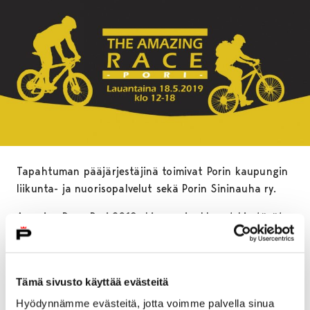
Tapahtuman pääjärjestäjinä toimivat Porin kaupungin
liikunta- ja nuorisopalvelut sekä Porin Sininauha ry.
Amazing Race Pori 2019 -kisassa joukkueet kiertävät
pyöräillen ympäri Poria suorittaen erilaisia hauskoja ja
sopivasti haastavia tehtäviä. Yhteistyökumppaneina
rasteilla on suuri joukko paikallisia yrityksiä, järjestöjä
Tämä sivusto käyttää evästeitä
ja organisaatioita. Reitin kokonaispituus on reilut
kaksikymmentä kilometriä. Voittajajoukkueet palkitaan
Hyödynnämme evästeitä, jotta voimme palvella sinua