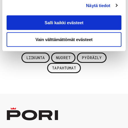
Näytä tiedot
varusteluettelon etukäteen.
Ilmoittautuminen on käynnissä 23.4.-10.5.2019
Salli kaikki evästeet
osoitteessa
nuokka.fi/amazingracepori
Vain välttämättömät evästeet
LIIKUNTA
NUORET
PYÖRÄILY
TAPAHTUMAT