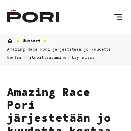
Siirry sisältöön
Etusivulle
Uutiset
Etusivu
Amazing Race Pori järjestetään jo kuudetta
kertaa – ilmoittautuminen käynnissä
Amazing Race
Pori
järjestetään jo
kuudetta kertaa