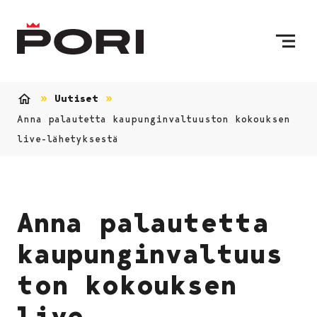
Siirry sisältöön
Etusivulle
Uutiset
Etusivu
Anna palautetta kaupunginvaltuuston kokouksen
live-lähetyksestä
Anna palautetta
kaupunginvaltuus
ton kokouksen
live-