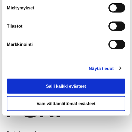
pohjalta.
Mieltymykset
Live-lähetysten mahdollisesta jatkosta päätetään
myöhemmin. Palautteesta saadaan arvokasta tietoa
Tilastot
päätöksen tueksi.
Kuva: kuvakaappaus live-lähetyksestä YouTubesta
.
Markkinointi
KAUPUNGINVALTUUSTO
PÄÄTÖKSENTEKO
Näytä tiedot
Salli kaikki evästeet
Vain välttämättömät evästeet