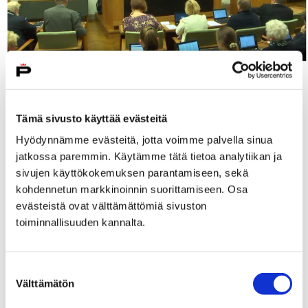
Kyseessä oli kokeilu, joka toteutettiin syyskuussa 2017
jätetyn valtuustoaloitteen pohjalta. Lähetyksen alussa
Tämä sivusto käyttää evästeitä
oli laiterikosta johtuva ääniongelma, mutta se saatiin
Hyödynnämme evästeitä, jotta voimme palvella sinua
suurimmaksi osaksi ratkottua lähetyksen aikana.
jatkossa paremmin. Käytämme tätä tietoa analytiikan ja
– Kuulemme mielellämme palautetta
sivujen käyttökokemuksen parantamiseen, sekä
videolähetyksestä ja kokemuksia siitä, toivotaanko
kohdennetun markkinoinnin suorittamiseen. Osa
sellaista jatkossa. Palautetta voi jättää
evästeistä ovat välttämättömiä sivuston
verkkolomakkeen
kautta, kertoo hallintoyksikön
toiminnallisuuden kannalta.
päällikkö
Maija Arola
.
Live-lähetys tallennettiin
Porin kaupungin YouTube-
Suostumuksen
kanavalle
, jotta sen voi katsoa myös jälkikäteen.
Välttämätön
valinta
Palautetta voi antaa myös tallenteen katsomisen