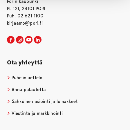
Porin kaupunki
PL 121, 28101 PORI
Puh. 02 621 1100
kirjaamo@pori.fi
Porin kaupunki Facebookissa
Avautuu uudessa välilehdessä
Porin kaupunki Instagramissa
Avautuu uudessa välilehdessä
Porin kaupunki Youtubessa
Avautuu uudessa välilehdessä
Porin kaupunki LinkedInissa
Avautuu uudessa välilehdessä
Ota yhteyttä
Puhelinluettelo
Anna palautetta
Sähköinen asiointi ja lomakkeet
Viestintä ja markkinointi