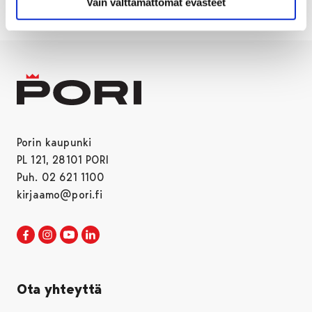
Vain välttämättömät evästeet
Porin kaupunki
PL 121, 28101 PORI
Puh. 02 621 1100
kirjaamo@pori.fi
Porin kaupunki Facebookissa
Avautuu uudessa välilehdessä
Porin kaupunki Instagramissa
Avautuu uudessa välilehdessä
Porin kaupunki Youtubessa
Avautuu uudessa välilehdessä
Porin kaupunki LinkedInissa
Avautuu uudessa välilehdessä
Ota yhteyttä