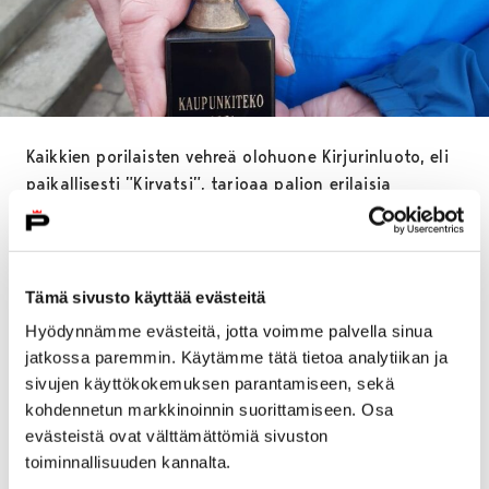
Kaikkien porilaisten vehreä olohuone Kirjurinluoto, eli
paikallisesti ”Kirvatsi”, tarjoaa paljon erilaisia
ajanviettomahdollisuuksia sekä tapahtumia kaiken
ikäisille porilaisille ja Porissa vieraileville.
– Kirjurinluoto nykymuodossaan on pitkän
Tämä sivusto käyttää evästeitä
kehittämisen tulos, johon ovat vuosien varrella
Hyödynnämme evästeitä, jotta voimme palvella sinua
vaikuttaneet kaupunkisuunnittelu, tekninen toimiala,
jatkossa paremmin. Käytämme tätä tietoa analytiikan ja
VisitPori ja päättäjät. Toivomme Kirjurinluodolle hyvää,
sivujen käyttökokemuksen parantamiseen, sekä
ja kaupunkilaisten arvostamaa, tulevaisuutta
kohdennetun markkinoinnin suorittamiseen. Osa
jatkossakin, iloitsee infran kunnossapidon
evästeistä ovat välttämättömiä sivuston
toimintayksikön esimies ja kaupunginpuutarhuri
Ismo
toiminnallisuuden kannalta.
Ahonen
.