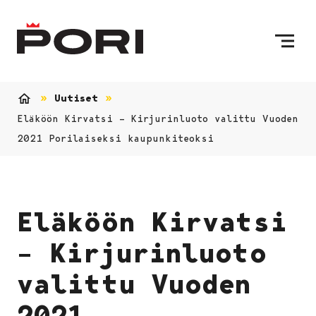
Siirry sisältöön
Etusivulle
Uutiset
Etusivu
Eläköön Kirvatsi – Kirjurinluoto valittu Vuoden
2021 Porilaiseksi kaupunkiteoksi
Eläköön Kirvatsi
– Kirjurinluoto
valittu Vuoden
2021