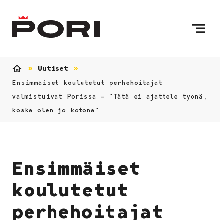
Siirry sisältöön
Etusivulle
Uutiset
Etusivu
Ensimmäiset koulutetut perhehoitajat
valmistuivat Porissa – ”Tätä ei ajattele työnä,
koska olen jo kotona”
Ensimmäiset
koulutetut
perhehoitajat