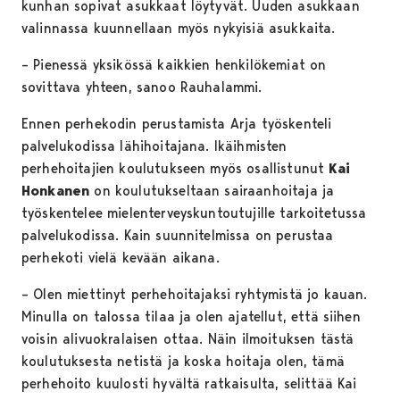
kunhan sopivat asukkaat löytyvät. Uuden asukkaan
valinnassa kuunnellaan myös nykyisiä asukkaita.
– Pienessä yksikössä kaikkien henkilökemiat on
sovittava yhteen, sanoo Rauhalammi.
Ennen perhekodin perustamista Arja työskenteli
palvelukodissa lähihoitajana. Ikäihmisten
perhehoitajien koulutukseen myös osallistunut
Kai
Honkanen
on koulutukseltaan sairaanhoitaja ja
työskentelee mielenterveyskuntoutujille tarkoitetussa
palvelukodissa. Kain suunnitelmissa on perustaa
perhekoti vielä kevään aikana.
– Olen miettinyt perhehoitajaksi ryhtymistä jo kauan.
Minulla on talossa tilaa ja olen ajatellut, että siihen
voisin alivuokralaisen ottaa. Näin ilmoituksen tästä
koulutuksesta netistä ja koska hoitaja olen, tämä
perhehoito kuulosti hyvältä ratkaisulta, selittää Kai