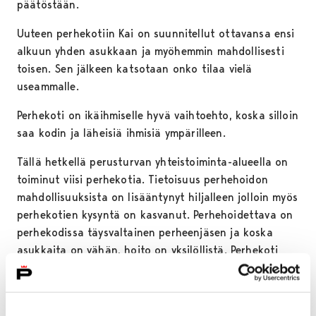
päätöstään.
Uuteen perhekotiin Kai on suunnitellut ottavansa ensi
alkuun yhden asukkaan ja myöhemmin mahdollisesti
toisen. Sen jälkeen katsotaan onko tilaa vielä
useammalle.
Perhekoti on ikäihmiselle hyvä vaihtoehto, koska silloin
saa kodin ja läheisiä ihmisiä ympärilleen.
Tällä hetkellä perusturvan yhteistoiminta-alueella on
toiminut viisi perhekotia. Tietoisuus perhehoidon
mahdollisuuksista on lisääntynyt hiljalleen jolloin myös
perhekotien kysyntä on kasvanut. Perhehoidettava on
perhekodissa täysvaltainen perheenjäsen ja koska
asukkaita on vähän, hoito on yksilöllistä. Perhekoti
sopii hoitomuotona hyvin myös muistisairaille.
– Perhekodissa asutaan kotona. Me perhehoitajat
voimme kuunnella asiakkaiden tarpeita ja toiveita