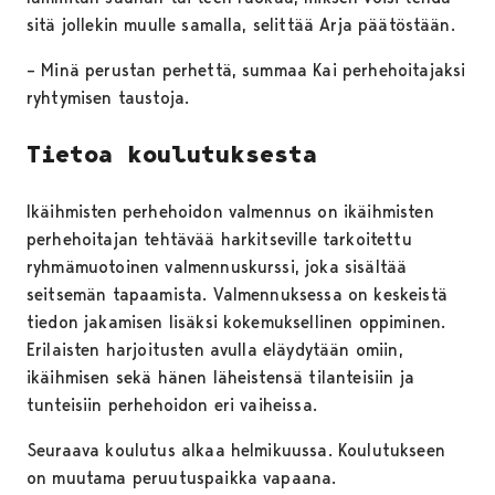
sitä jollekin muulle samalla, selittää Arja päätöstään.
– Minä perustan perhettä, summaa Kai perhehoitajaksi
ryhtymisen taustoja.
Tietoa koulutuksesta
Ikäihmisten perhehoidon valmennus on ikäihmisten
perhehoitajan tehtävää harkitseville tarkoitettu
ryhmämuotoinen valmennuskurssi, joka sisältää
seitsemän tapaamista. Valmennuksessa on keskeistä
tiedon jakamisen lisäksi kokemuksellinen oppiminen.
Erilaisten harjoitusten avulla eläydytään omiin,
ikäihmisen sekä hänen läheistensä tilanteisiin ja
tunteisiin perhehoidon eri vaiheissa.
Seuraava koulutus alkaa helmikuussa. Koulutukseen
on muutama peruutuspaikka vapaana.