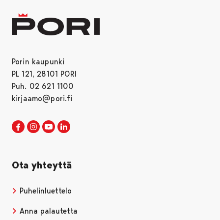
Porin kaupunki
PL 121, 28101 PORI
Puh. 02 621 1100
kirjaamo@pori.fi
Porin kaupunki Facebookissa
Avautuu uudessa välilehdessä
Porin kaupunki Instagramissa
Avautuu uudessa välilehdessä
Porin kaupunki Youtubessa
Avautuu uudessa välilehdessä
Porin kaupunki LinkedInissa
Avautuu uudessa välilehdessä
Ota yhteyttä
Puhelinluettelo
Anna palautetta