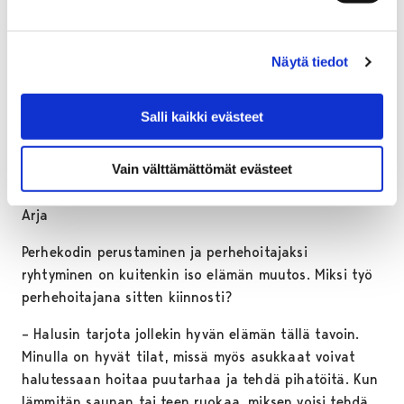
apua, kertoo Arja.
Jo perhekotia pyörittänyttä Arjaa arki perhekodissa ei
Näytä tiedot
ole päässyt yllättämään. Aiemmasta työkokemuksesta
ja elämänkokemuksesta on ollut suuri apu
perhehoitajaksi ryhtymisessä, päivien ja öiden rytmi on
Salli kaikki evästeet
ollut tuttua. Siitä huolimatta perhehoitajan arki on
aivan erilaista kuin aiempi työ.
Vain välttämättömät evästeet
– Tätä ei ajattele työnä, koska olen jo kotona, toteaa
Arja
Perhekodin perustaminen ja perhehoitajaksi
ryhtyminen on kuitenkin iso elämän muutos. Miksi työ
perhehoitajana sitten kiinnosti?
– Halusin tarjota jollekin hyvän elämän tällä tavoin.
Minulla on hyvät tilat, missä myös asukkaat voivat
halutessaan hoitaa puutarhaa ja tehdä pihatöitä. Kun
lämmitän saunan tai teen ruokaa, miksen voisi tehdä