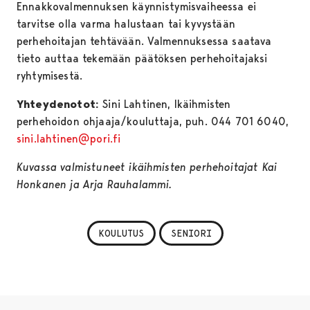
Ennakkovalmennuksen käynnistymisvaiheessa ei
tarvitse olla varma halustaan tai kyvystään
perhehoitajan tehtävään. Valmennuksessa saatava
tieto auttaa tekemään päätöksen perhehoitajaksi
ryhtymisestä.
Yhteydenotot:
Sini Lahtinen, Ikäihmisten
perhehoidon ohjaaja/kouluttaja, puh. 044 701 6040,
sini.lahtinen@pori.fi
Kuvassa valmistuneet ikäihmisten perhehoitajat Kai
Honkanen ja Arja Rauhalammi.
KOULUTUS
SENIORI