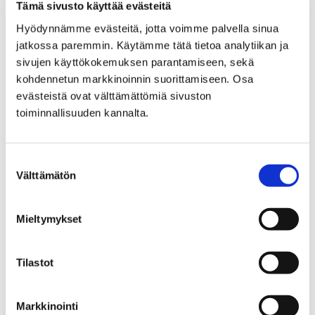
Tämä sivusto käyttää evästeitä
paljon paremmin kuin suurissa yksiköissä, selittää Kai
Hyödynnämme evästeitä, jotta voimme palvella sinua
perhekodin etuja.
jatkossa paremmin. Käytämme tätä tietoa analytiikan ja
sivujen käyttökokemuksen parantamiseen, sekä
Marraskuussa alkaneeseen perhehoitajien
kohdennetun markkinoinnin suorittamiseen. Osa
koulutukseen osallistui kymmenen henkilöä, joista
evästeistä ovat välttämättömiä sivuston
yhdeksän ryhtyi perhehoitajaksi. Koulutuksesta
toiminnallisuuden kannalta.
valmistui myös ensimmäiset alueen kiertävät
perhehoitajat, jotka voivat tulla esimerkiksi
omaishoidettavan kotiin omaishoitajan loman ajaksi.
Suostumuksen
Koulutuksen aikana osallistujat saavat tietoa niistä
Välttämätön
valinta
valmiuksista, joita ikäihmisten perhehoitajat
tarvitsevat ja samalla he voivat arvioida omia
Mieltymykset
vahvuuksiaan ja kehittämistarpeitaan. Myös
esimerkiksi perhehoidon lainsäädäntöön on
tutustuttu tarkemmin.
Tilastot
– Koulutuksessa on saanut paljon tietoa. Omasta
hoitajantaustasta ja työkokemuksesta on myös ollut
Markkinointi