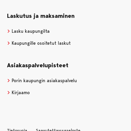
Laskutus ja maksaminen
Lasku kaupungilta
Kaupungille osoitetut laskut
Asiakaspalvelupisteet
Porin kaupungin asiakaspalvelu
Kirjaamo
Tietosuoja
Saavutettavuusseloste