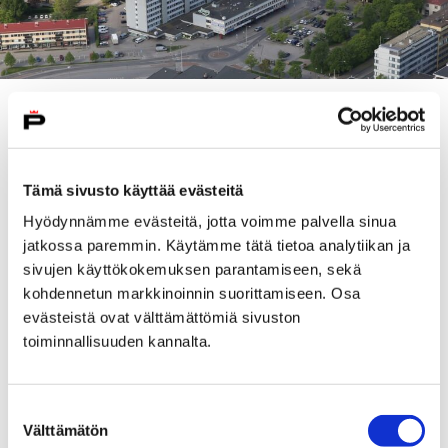
Ammattikoulurakennus (Rautatienpuistokatu 5)
suojellaan rakennuksen historiallisten ja
rakennustaiteellisten sekä kaupunkikuvan kannalta
Tämä sivusto käyttää evästeitä
merkittävien arvojen säilyttämiseksi. Samalla suojelu
toteuttaa Porin kansalliseen kaupunkipuistoon
Hyödynnämme evästeitä, jotta voimme palvella sinua
sisältyvän kaupunkikeskustan miljöön säilyttämiselle
jatkossa paremmin. Käytämme tätä tietoa analytiikan ja
asetettuja tavoitteita.
sivujen käyttökokemuksen parantamiseen, sekä
kohdennetun markkinoinnin suorittamiseen. Osa
Ammattikoulurakennuksen Rautatienpuistonkadun
evästeistä ovat välttämättömiä sivuston
puoleinen julkisivu säilyy ennallaan räystäslinjaltaan,
toiminnallisuuden kannalta.
kattopinnoiltaan sekä julkisivujen aukotukselta,
väritykseltä ja materiaaleilta. Sisäpihan puoleiseen
julkisivuun sallitaan parvekkeet, jotta rakennuksen
Suostumuksen
Välttämätön
muuntaminen esimerkiksi asuinkäyttöön olisi
valinta