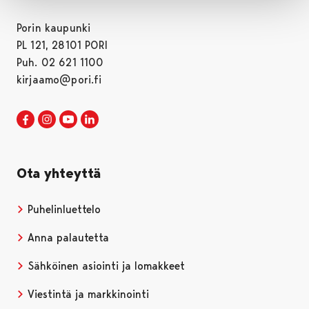
Porin kaupunki
PL 121, 28101 PORI
Puh. 02 621 1100
kirjaamo@pori.fi
Porin kaupunki Facebookissa
Avautuu uudessa välilehdessä
Porin kaupunki Instagramissa
Avautuu uudessa välilehdessä
Porin kaupunki Youtubessa
Avautuu uudessa välilehdessä
Porin kaupunki LinkedInissa
Avautuu uudessa välilehdessä
Ota yhteyttä
Puhelinluettelo
Anna palautetta
Sähköinen asiointi ja lomakkeet
Viestintä ja markkinointi