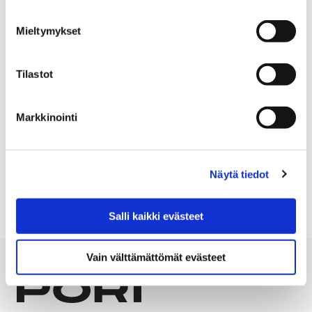
tarkoituksenmukaisempaa.
Mieltymykset
Tutustu kaavan
asiakirjoihin
.
Kuvassa etualalla Keskuskartanona tunnettu
Tilastot
rakennus. Kaavakohde sen takana näkyvä vaalea
rakennus. Kuva Röni-Kuva Oy
Markkinointi
Näytä tiedot
ASEMAKAAVA
RIIHIKETO
Salli kaikki evästeet
Vain välttämättömät evästeet