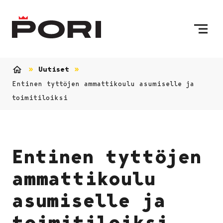
Siirry sisältöön
Etusivulle
Uutiset
Etusivu
Entinen tyttöjen ammattikoulu asumiselle ja
toimitiloiksi
Entinen tyttöjen
ammattikoulu
asumiselle ja
toimitiloiksi