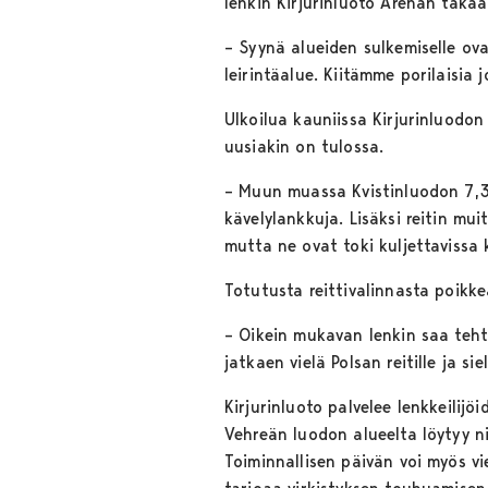
lenkin Kirjurinluoto Arenan takaa
– Syynä alueiden sulkemiselle ova
leirintäalue. Kiitämme porilaisia
Ulkoilua kauniissa Kirjurinluodon
uusiakin on tulossa.
– Muun muassa Kvistinluodon 7,3 k
kävelylankkuja. Lisäksi reitin mu
mutta ne ovat toki kuljettavissa
Totutusta reittivalinnasta poikk
– Oikein mukavan lenkin saa tehtyä
jatkaen vielä Polsan reitille ja s
Kirjurinluoto palvelee lenkkeilijöi
Vehreän luodon alueelta löytyy ni
Toiminnallisen päivän voi myös vi