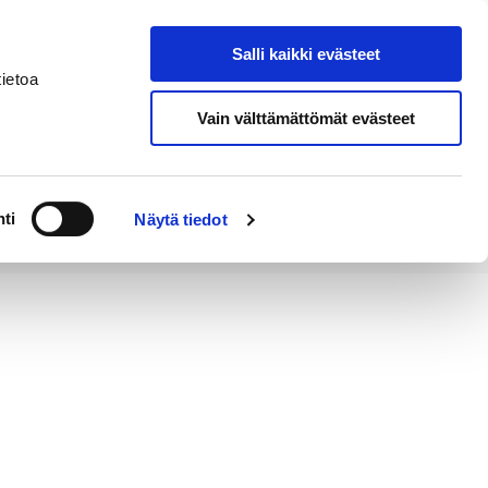
Salli kaikki evästeet
Tapahtumakalenteri
Hae sivustolta
ietoa
Vain välttämättömät evästeet
Työ ja
Kaupunki ja
rittäminen
hallinto
ti
Näytä tiedot