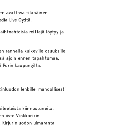
ten avattava tilapäinen
ia Live Oy:ltä.
ihtoehtoisia reittejä löytyy ja
n rannalla kulkeville osuuksille
issä ajoin ennen tapahtumaa,
i
Porin kaupungilta.
inluodon lenkille, mahdollisesti
viteeteistä kiinnostuneita.
epuisto Vinkkarikin.
. Kirjurinluodon uimaranta