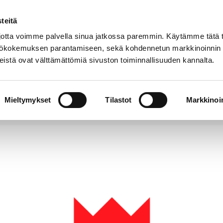
teitä
Puhelinluettelo
Anna palautetta
tta voimme palvella sinua jatkossa paremmin. Käytämme tätä t
yttökokemuksen parantamiseen, sekä kohdennetun markkinoinnin
istä ovat välttämättömiä sivuston toiminnallisuuden kannalta.
s ja
Vapaa-
Hyvinvointi
tus
aika
y
Mieltymykset
Tilastot
Markkinoin
 muutoksia Kirjurinluodon ulkoilureitteihin