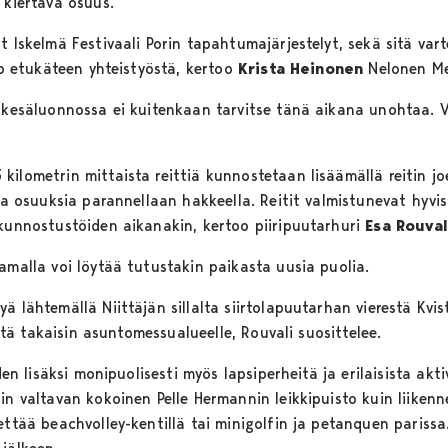
 kiertävä osuus.
t Iskelmä Festivaali Porin tapahtumajärjestelyt, sekä sitä var
 jo etukäteen yhteistyöstä, kertoo
Krista Heinonen
Nelonen Med
 kesäluonnossa ei kuitenkaan tarvitse tänä aikana unohtaa. Va
ilometrin mittaista reittiä kunnostetaan lisäämällä reitin joe
ita osuuksia parannellaan hakkeella. Reitit valmistunevat hyv
 kunnostustöiden aikanakin, kertoo piiripuutarhuri
Esa Rouval
eamalla voi löytää tutustakin paikasta uusia puolia.
 lähtemällä Niittäjän sillalta siirtolapuutarhan vierestä Kvist
ieltä takaisin asuntomessualueelle, Rouvali suosittelee.
den lisäksi monipuolisesti myös lapsiperheitä ja erilaisista akti
in valtavan kokoinen Pelle Hermannin leikkipuisto kuin liikenn
ettää beachvolley-kentillä tai minigolfin ja petanquen parissa