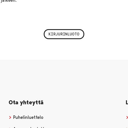
jälkeen.
KIRJURINLUOTO
Ota yhteyttä
Puhelinluettelo