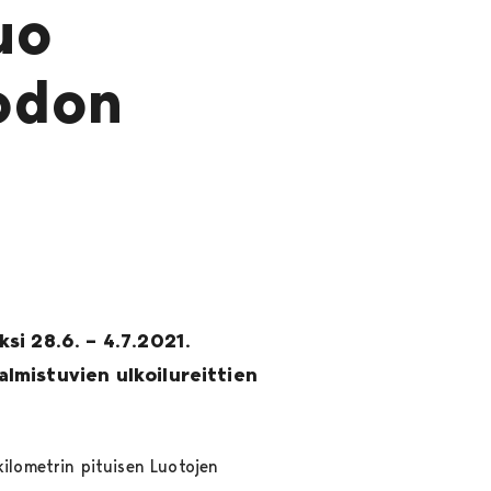
uo
odon
ksi 28.6. – 4.7.2021.
almistuvien ulkoilureittien
kilometrin pituisen Luotojen