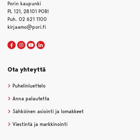
Porin kaupunki
PL 121, 28101 PORI
Puh. 02 621 1100
kirjaamo@pori.fi
Porin kaupunki Facebookissa
Avautuu uudessa välilehdessä
Porin kaupunki Instagramissa
Avautuu uudessa välilehdessä
Porin kaupunki Youtubessa
Avautuu uudessa välilehdessä
Porin kaupunki LinkedInissa
Avautuu uudessa välilehdessä
Ota yhteyttä
Puhelinluettelo
Anna palautetta
Sähköinen asiointi ja lomakkeet
Viestintä ja markkinointi