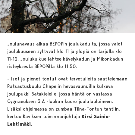
Joulunavaus alkaa BEPOPin joulukadulta, jossa valot
joulukuuseen syttyvät klo 11 ja glögiä on tarjolla klo
11-12. Joulukulkue lähtee kävelykadun ja Mikonkadun
risteyksestä BEPOPilta klo 11.50.
– Isot ja pienet tontut ovat tervetulleita saattelemaan
Ratsastuskoulu Chapelin hevosvaunuilla kulkeva
joulupukki Satakielelle, jossa häntä on vastassa
Cygnaeuksen 3 A -luokan kuoro joululauluineen.
Lisäksi ohjelmassa on zumbaa Tiina-Tontun tahtiin,
kertoo Käviksen toiminnanjohtaja
Kirsi Sainio-
Lehtimäki
.