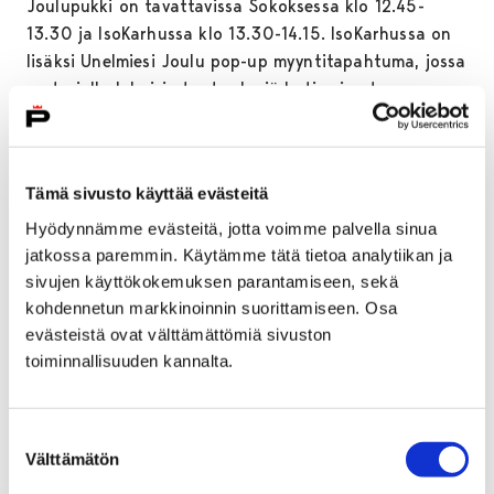
Joulupukki on tavattavissa Sokoksessa klo 12.45-
13.30 ja IsoKarhussa klo 13.30-14.15. IsoKarhussa on
lisäksi Unelmiesi Joulu pop-up myyntitapahtuma, jossa
on tarjolla lukuisia tuoteryhmiä kotimaisesta
käsityöstä designtuotteisiin sekä askartelua lapsille,
huovutusta, köydenpunontanäytöksiä ja
joululahjakeräys hyväntekeväisyyteen.
Tämä sivusto käyttää evästeitä
Sokoksen jouluikkunassa vuosia ihastuttanut
Hyödynnämme evästeitä, jotta voimme palvella sinua
jouluperhe jää nyt eläkkeelle. Jouluperhe viettää tällä
jatkossa paremmin. Käytämme tätä tietoa analytiikan ja
hetkellä viimeistä työviikkoaan Sokoksen toisessa
sivujen käyttökokemuksen parantamiseen, sekä
kerroksessa, kunnes klo 14 perhe saatellaan
kohdennetun markkinoinnin suorittamiseen. Osa
kävelykatua pitkin Sokos Hotel Vaakunaan, jonka
evästeistä ovat välttämättömiä sivuston
jälkeen perhe vetäytyy julkisuudesta.
toiminnallisuuden kannalta.
Tarjouksia Kävis-liikkeissä
Suostumuksen
Välttämätön
valinta
SNAP-valokuvafestivaalin Porin