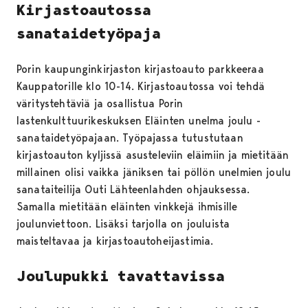
Kirjastoautossa
sanataidetyöpaja
Porin kaupunginkirjaston kirjastoauto parkkeeraa
Kauppatorille klo 10-14. Kirjastoautossa voi tehdä
väritystehtäviä ja osallistua Porin
lastenkulttuurikeskuksen Eläinten unelma joulu -
sanataidetyöpajaan. Työpajassa tutustutaan
kirjastoauton kyljissä asusteleviin eläimiin ja mietitään
millainen olisi vaikka jäniksen tai pöllön unelmien joulu
sanataiteilija Outi Lähteenlahden ohjauksessa.
Samalla mietitään eläinten vinkkejä ihmisille
joulunviettoon. Lisäksi tarjolla on jouluista
maisteltavaa ja kirjastoautoheijastimia.
Joulupukki tavattavissa