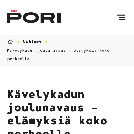
Siirry sisältöön
Etusivulle
Uutiset
Etusivu
Kävelykadun joulunavaus – elämyksiä koko
perheelle
Kävelykadun
joulunavaus –
elämyksiä koko
perheelle