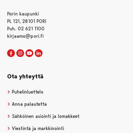
Porin kaupunki
PL 121, 28101 PORI
Puh. 02 621 1100
kirjaamo@pori.fi
Porin kaupunki Facebookissa
Avautuu uudessa välilehdessä
Porin kaupunki Instagramissa
Avautuu uudessa välilehdessä
Porin kaupunki Youtubessa
Avautuu uudessa välilehdessä
Porin kaupunki LinkedInissa
Avautuu uudessa välilehdessä
Ota yhteyttä
Puhelinluettelo
Anna palautetta
Sähköinen asiointi ja lomakkeet
Viestintä ja markkinointi