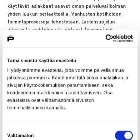
käyttävät asiakkaat saavat oman palveluvalikoiman
yhden luukun periaatteella. Vanhusten kotihoidon
toimintaprosesseja tehostetaan. Lastensuojelun
ulkoisesta auditoinnista johtuvat toimenpiteet
pannaan täytäntöön. Kartoitetaan välittömästi
perhekuntoutus- ja lastensuojeluyksiköille soveltuvat
tilat ja perustetaan nämä yksiköt omana toimintana.
Tämä sivusto käyttää evästeitä
Satakunnan sairaanhoitopiirin kanssa yhteistyössä
valmistellaan suun terveydenhuollossa, päivystyksessä
Hyödynnämme evästeitä, jotta voimme palvella sinua
ja vammaisten palveluasumisessa yhden
jatkossa paremmin. Käytämme tätä tietoa analytiikan ja
palveluntuottajan malliin siirtymistä porrastetusti.
sivujen käyttökokemuksen parantamiseen, sekä
Tehdään tiivistä yhteistyötä sairaanhoitopiirin kanssa
kohdennetun markkinoinnin suorittamiseen. Osa
mm. ravintohuollossa, vaatehuollossa,
evästeistä ovat välttämättömiä sivuston
potilasasiamiestoiminnassa, välinehuollossa ja
toiminnallisuuden kannalta.
lääkintälaitetekniikassa.
Sivistystoimialan palveluverkkouudistus käsitellään
Suostumuksen
Välttämätön
valtuustossa 27.5.2019 ja siitä johtuvat investoinnit
valinta