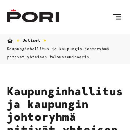
Siirry sisältöön
Etusivulle
Uutiset
Etusivu
Kaupunginhallitus ja kaupungin johtoryhmä
pitivät yhteisen talousseminaarin
Kaupunginhallitus
ja kaupungin
johtoryhmä
pitivät yhteisen