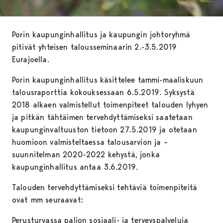
Porin kaupunginhallitus ja kaupungin johtoryhmä
pitivät yhteisen talousseminaarin 2.-3.5.2019
Eurajoella.
Porin kaupunginhallitus käsittelee tammi-maaliskuun
talousraporttia kokouksessaan 6.5.2019. Syksystä
2018 alkaen valmistellut toimenpiteet talouden lyhyen
ja pitkän tähtäimen tervehdyttämiseksi saatetaan
kaupunginvaltuuston tietoon 27.5.2019 ja otetaan
huomioon valmisteltaessa talousarvion ja –
suunnitelman 2020-2022 kehystä, jonka
kaupunginhallitus antaa 3.6.2019.
Talouden tervehdyttämiseksi tehtäviä toimenpiteitä
ovat mm seuraavat:
Perusturvassa paljon sosiaali- ja terveyspalveluja