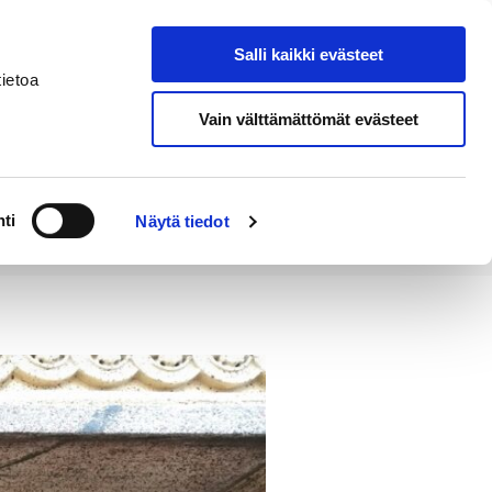
Salli kaikki evästeet
Tapahtumakalenteri
Hae sivustolta
ietoa
Vain välttämättömät evästeet
Työ ja
Kaupunki ja
rittäminen
hallinto
ti
Näytä tiedot
tä