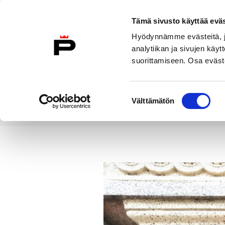
Siirry sisältöön
Tämä sivusto käyttää eväs
Suomeksi
Hyödynnämme evästeitä, jo
Etusivulle
analytiikan ja sivujen kä
suorittamiseen. Osa eväste
Asuminen ja
Kasvatu
ympäristö
koulu
Suostumuksen
Välttämätön
valinta
Uutiset
Kaupunginhallitus päät
Etusivu