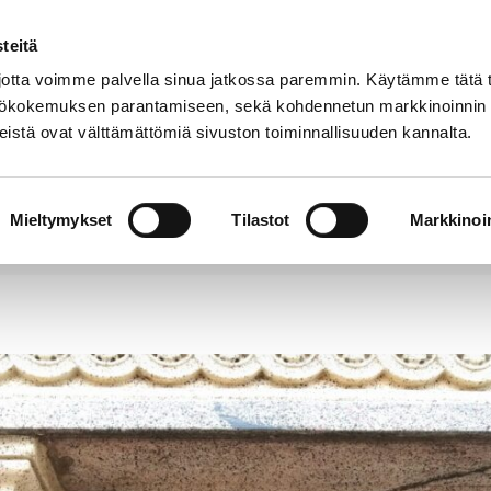
teitä
Puhelinluettelo
Anna palautetta
tta voimme palvella sinua jatkossa paremmin. Käytämme tätä t
yttökokemuksen parantamiseen, sekä kohdennetun markkinoinnin
istä ovat välttämättömiä sivuston toiminnallisuuden kannalta.
s ja
Vapaa-
Hyvinvointi
tus
aika
y
Mieltymykset
Tilastot
Markkinoin
ti hallinnon avoimuuden ja henkilötietojen käsittelys