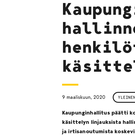
Kaupung
hallinn
henkilö
käsitte
9 maaliskuun, 2020
YLEINE
Kaupunginhallitus päätti k
käsittelyn linjauksista ha
ja irtisanoutumista koskevi