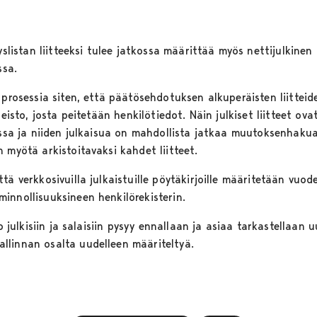
yslistan liitteeksi tulee jatkossa määrittää myös nettijulkinen 
ssa.
 prosessia siten, että päätösehdotuksen alkuperäisten liitteid
eisto, josta peitetään henkilötiedot. Näin julkiset liitteet ovat
eessa ja niiden julkaisua on mahdollista jatkaa muutoksenhak
 myötä arkistoitavaksi kahdet liitteet.
tä verkkosivuilla julkaistuille pöytäkirjoille määritetään vuod
innollisuuksineen henkilörekisterin.
ko julkisiin ja salaisiin pysyy ennallaan ja asiaa tarkastellaan 
llinnan osalta uudelleen määriteltyä.