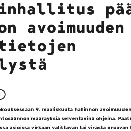
inhallitus pä
on avoimuuden
tietojen
lystä
N
okouksessaan 9. maaliskuuta hallinnon avoimuuden
llintosäännön määräyksiä selventävinä ohjeina. Pä
ssa asioissa virkaan valittavan tai virasta eroavan