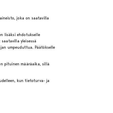
aineisto, joka on saatavilla
en lisäksi ehdotukselle
 saatavilla yleisessä
uajan umpeuduttua. Päätökselle
en pituinen määräaika, sillä
uudelleen, kun tietoturva- ja