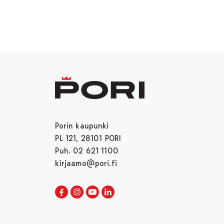
Porin kaupunki
PL 121, 28101 PORI
Puh. 02 621 1100
kirjaamo@pori.fi
Porin kaupunki Facebookissa
Avautuu uudessa välilehdessä
Porin kaupunki Instagramissa
Avautuu uudessa välilehdessä
Porin kaupunki Youtubessa
Avautuu uudessa välilehdessä
Porin kaupunki LinkedInissa
Avautuu uudessa välilehdessä