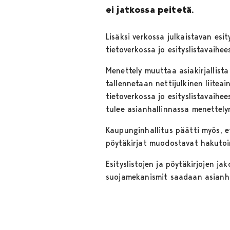
ei jatkossa peitetä.
Lisäksi verkossa julkaistavan esit
tietoverkossa jo esityslistavaihee
Menettely muuttaa asiakirjallista
tallennetaan nettijulkinen liiteain
tietoverkossa jo esityslistavaih
tulee asianhallinnassa menettelyn
Kaupunginhallitus päätti myös, et
pöytäkirjat muodostavat hakutoim
Esityslistojen ja pöytäkirjojen ja
suojamekanismit saadaan asianha