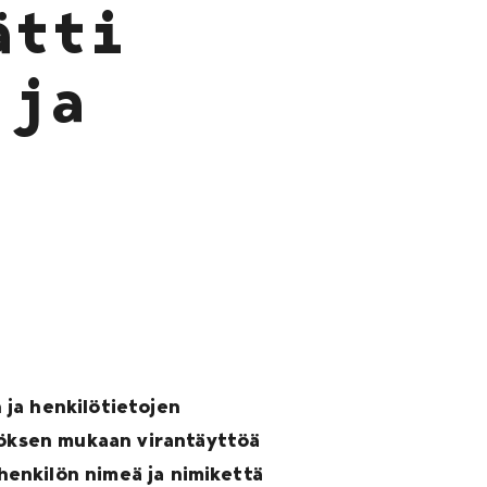
ätti
 ja
 ja henkilötietojen
ätöksen mukaan virantäyttöä
 henkilön nimeä ja nimikettä