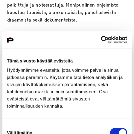
palkittuja ja noteerattuja. Monipuolinen ohjelmisto
koostuu tuoreista, ajankohtaisista, puhuttelevista
draamoista sekä dokumenteista.
Kauden 26.2. avaava ”KIITOS TILAUKSESTASI” on Ken
Loachin trerävä draama keikkatalouden syövereissä
kamppailevasta brittiperheestä. Noah Baumbachin
Tämä sivusto käyttää evästeitä
4.3. klo 15.45 esitettävä ”MARRIAGE STORY” on
Hyödynnämme evästeitä, jotta voimme palvella sinua
hienojen näyttelijöiden tähdittämä sympaattinen
jatkossa paremmin. Käytämme tätä tietoa analytiikan ja
avioerokuvaus. Fernando Meirellesin katolisen kirkon
sivujen käyttökokemuksen parantamiseen, sekä
vanhoillisuuden ja uudistamisen ristiriitaa kuvaava
kohdennetun markkinoinnin suorittamiseen. Osa
”KAKSI PAAVIA” nähdään 11.3. klo 15.45. Levan Akinin
evästeistä ovat välttämättömiä sivuston
Georgiassa kuvattu elokuva ”AND THEN WE DANCED”
toiminnallisuuden kannalta.
tanssista, nuoruudesta ja tabuista vapautumisesta
kertova, Georgiassa kuvattu elokuva on vuorossa18.3.
Suostumuksen
Välttämätön
valinta