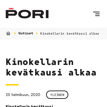
Siirry sisältöön
Etusivulle
Uutiset
Kinokellarin kevätkausi alkaa
Etusivu
Kinokellarin
kevätkausi alkaa
25 helmikuun, 2020
YLEINEN
Kinokellarin kevätkausi