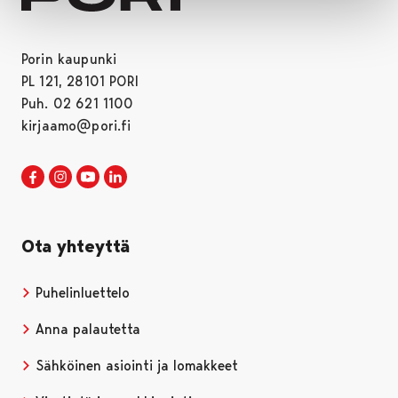
Porin kaupunki
PL 121, 28101 PORI
Puh. 02 621 1100
kirjaamo@pori.fi
Porin kaupunki Facebookissa
Avautuu uudessa välilehdessä
Porin kaupunki Instagramissa
Avautuu uudessa välilehdessä
Porin kaupunki Youtubessa
Avautuu uudessa välilehdessä
Porin kaupunki LinkedInissa
Avautuu uudessa välilehdessä
Ota yhteyttä
Puhelinluettelo
Anna palautetta
Sähköinen asiointi ja lomakkeet