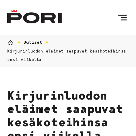
Siirry sisältöön
Etusivulle
Uutiset
Etusivu
Kirjurinluodon eläimet saapuvat kesäkoteihinsa
ensi viikolla
Kirjurinluodon
eläimet saapuvat
kesäkoteihinsa
ensi viikolla