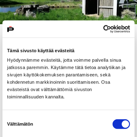
Samoin kuin viime vuonna, kaikki Kirjurinluodon
eläimet löytyvät lyhyen matkan päästä toisistaan
Tämä sivusto käyttää evästeitä
keskeltä Kirjuria. Lintutarhan viereinen aitaus saa
asukkaikseen neljä alpakkaa, neljä kuttua, neljä kiliä
Hyödynnämme evästeitä, jotta voimme palvella sinua
ja kaksi pukkia.
jatkossa paremmin. Käytämme tätä tietoa analytiikan ja
sivujen käyttökokemuksen parantamiseen, sekä
Ruokinnasta vastaavat kaupungin eläintenhoitajat.
kohdennetun markkinoinnin suorittamiseen. Osa
Eläimiä voi halutessaan syöttää myös läheltä löytyvillä
evästeistä ovat välttämättömiä sivuston
voikukilla ja ruoholla.
toiminnallisuuden kannalta.
Aitauksiinsa eläimet saapuvat viime vuosien tapaan
Huittisista
Henrietta Hievasen
tilalta. Säiden
Suostumuksen
salliessa eläimet nauttivat olostaan Kirjurissa pitkälle
Välttämätön
valinta
loppukesään asti.