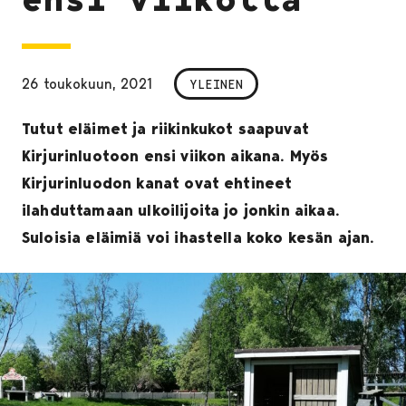
26 toukokuun, 2021
YLEINEN
Tutut eläimet ja riikinkukot saapuvat
Kirjurinluotoon ensi viikon aikana. Myös
Kirjurinluodon kanat ovat ehtineet
ilahduttamaan ulkoilijoita jo jonkin aikaa.
Suloisia eläimiä voi ihastella koko kesän ajan.