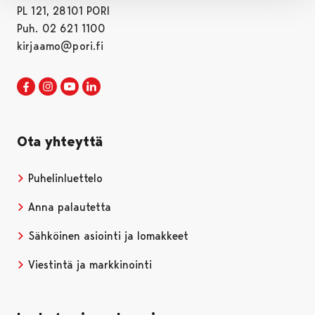
PL 121, 28101 PORI
Puh. 02 621 1100
kirjaamo@pori.fi
Porin kaupunki Facebookissa
Avautuu uudessa välilehdessä
Porin kaupunki Instagramissa
Avautuu uudessa välilehdessä
Porin kaupunki Youtubessa
Avautuu uudessa välilehdessä
Porin kaupunki LinkedInissa
Avautuu uudessa välilehdessä
Ota yhteyttä
Puhelinluettelo
Anna palautetta
Sähköinen asiointi ja lomakkeet
Viestintä ja markkinointi