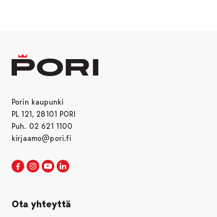
Porin kaupunki
PL 121, 28101 PORI
Puh. 02 621 1100
kirjaamo@pori.fi
Porin kaupunki Facebookissa
Avautuu uudessa välilehdessä
Porin kaupunki Instagramissa
Avautuu uudessa välilehdessä
Porin kaupunki Youtubessa
Avautuu uudessa välilehdessä
Porin kaupunki LinkedInissa
Avautuu uudessa välilehdessä
Ota yhteyttä