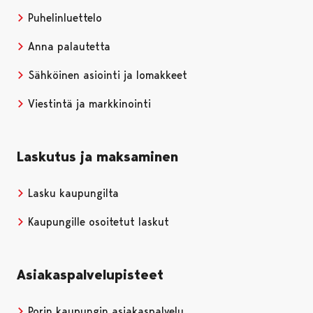
Puhelinluettelo
Anna palautetta
Sähköinen asiointi ja lomakkeet
Viestintä ja markkinointi
Laskutus ja maksaminen
Lasku kaupungilta
Kaupungille osoitetut laskut
Asiakaspalvelupisteet
Porin kaupungin asiakaspalvelu