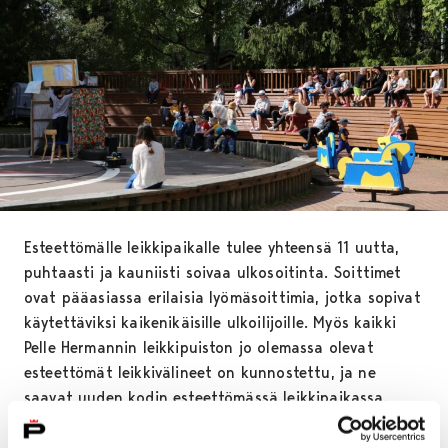
Esteettömälle leikkipaikalle tulee yhteensä 11 uutta,
puhtaasti ja kauniisti soivaa ulkosoitinta. Soittimet
ovat pääasiassa erilaisia lyömäsoittimia, jotka sopivat
käytettäviksi kaikenikäisille ulkoilijoille. Myös kaikki
Pelle Hermannin leikkipuiston jo olemassa olevat
esteettömät leikkivälineet on kunnostettu, ja ne
saavat uuden kodin esteettömässä leikkipaikassa.
– Leikkipaikan pintamateriaalit on valittu niin, että