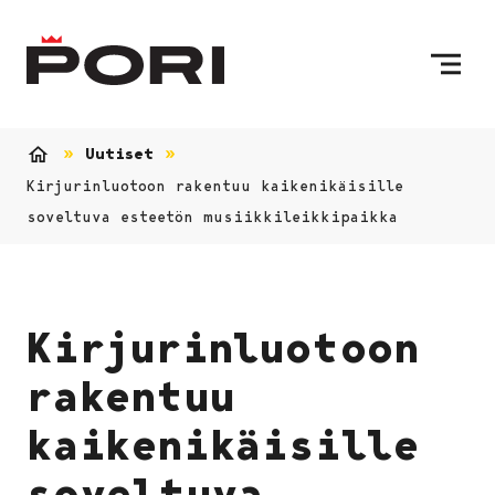
Siirry sisältöön
Etusivulle
Uutiset
Etusivu
Kirjurinluotoon rakentuu kaikenikäisille
soveltuva esteetön musiikkileikkipaikka
Kirjurinluotoon
rakentuu
kaikenikäisille
soveltuva