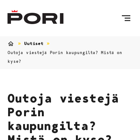
Siirry sisältöön
Etusivulle
Uutiset
Etusivu
Outoja viestejä Porin kaupungilta? Mistä on
kyse?
Outoja viestejä
Porin
kaupungilta?
Mistä on kyse?