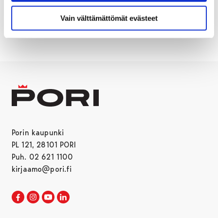
MARKKINOINTI
YYTERI
Vain välttämättömät evästeet
Porin kaupunki
PL 121, 28101 PORI
Puh. 02 621 1100
kirjaamo@pori.fi
Porin kaupunki Facebookissa
Avautuu uudessa välilehdessä
Porin kaupunki Instagramissa
Avautuu uudessa välilehdessä
Porin kaupunki Youtubessa
Avautuu uudessa välilehdessä
Porin kaupunki LinkedInissa
Avautuu uudessa välilehdessä