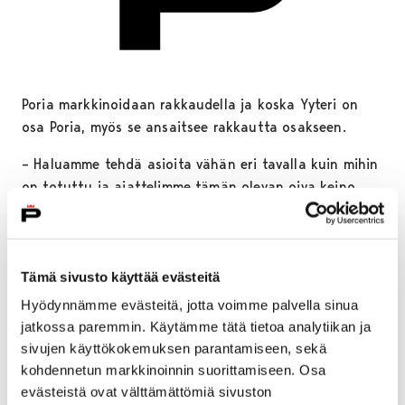
Poria markkinoidaan rakkaudella ja koska Yyteri on
osa Poria, myös se ansaitsee rakkautta osakseen.
– Haluamme tehdä asioita vähän eri tavalla kuin mihin
on totuttu ja ajattelimme tämän olevan oiva keino
houkutella ihmisiä Yyteriin, kertoo Porin matkailu- ja
markkinointiyksikön päällikkö
Anna Kyhä-Mantere
.
Porin nimissä lähestyttiin eri henkilöitä sosiaalisessa
Tämä sivusto käyttää evästeitä
mediassa personoitujen myöhäisillan viestien kanssa,
Hyödynnämme evästeitä, jotta voimme palvella sinua
joissa on leikkisän romanttinen, ehkä jopa epäsuoran
jatkossa paremmin. Käytämme tätä tietoa analytiikan ja
ehdotteleva, tunnelma. Myös Visit Porin Instagram-tilin
sivujen käyttökokemuksen parantamiseen, sekä
feedi on täyttynyt rakkauden täyteisistä postauksista.
kohdennetun markkinoinnin suorittamiseen. Osa
evästeistä ovat välttämättömiä sivuston